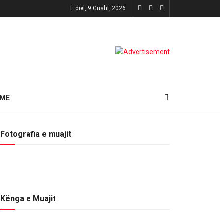
E diel, 9 Gusht, 2026
HME
Fotografia e muajit
Kënga e Muajit