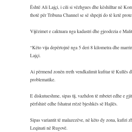
Është Ali Lajçi, i cili si vëzhgues dhe këshilltar në 
thotë për Tribuna Channel se së shpejti do të ketë prote
Vijëzimet e caktuara nga kadastri dhe gjeodezia e Malit 
“Këto vija depërtojnë nga 5 deri 8 kilometra dhe marr
Lajçi.
Ai përmend zonën rreth vendkalimit kufitar të Kullës d
problematike.
E diskutueshme, sipas tij, vazhdon të mbetet edhe e gjit
përfshirë edhe fshatrat rrëzë bjeshkës së Hajlës.
Sipas variantit të malazezëve, në këto dy zona, kufiri z
Leqinati në Rugovë.