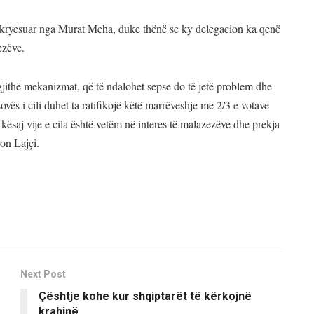
ë kryesuar nga Murat Meha, duke thënë se ky delegacion ka qenë
ezëve.
jithë mekanizmat, që të ndalohet sepse do të jetë problem dhe
vës i cili duhet ta ratifikojë këtë marrëveshje me 2/3 e votave
 kësaj vije e cila është vetëm në interes të malazezëve dhe prekja
on Lajçi.
Next Post
Çështje kohe kur shqiptarët të kërkojnë
krahinë