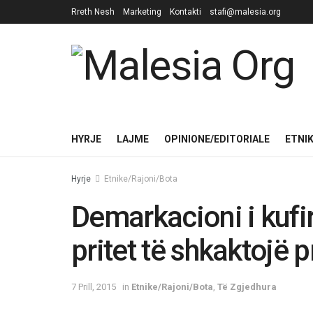
Rreth Nesh
Marketing
Kontakti
stafi@malesia.org
HYRJE
LAJME
OPINIONE/EDITORIALE
ETNI
Hyrje
Etnike/Rajoni/Bota
Demarkacioni i kufir
pritet të shkaktojë 
7 Prill, 2015
in
Etnike/Rajoni/Bota
,
Të Zgjedhura