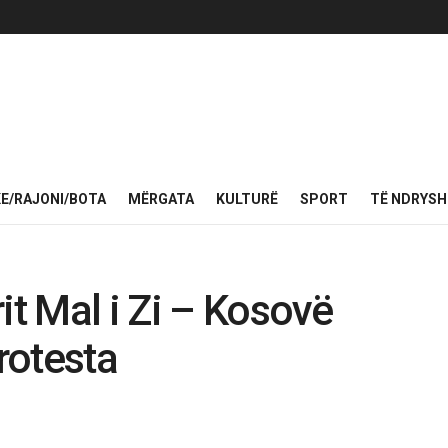
KE/RAJONI/BOTA
MËRGATA
KULTURË
SPORT
TË NDRYS
it Mal i Zi – Kosovë
protesta