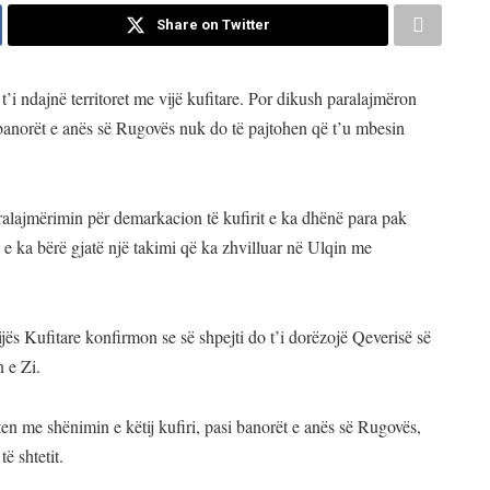
Share on Twitter
t’i ndajnë territoret me vijë kufitare. Por dikush paralajmëron
 banorët e anës së Rugovës nuk do të pajtohen që t’u mbesin
aralajmërimin për demarkacion të kufirit e ka dhënë para pak
të e ka bërë gjatë një takimi që ka zhvilluar në Ulqin me
s Kufitare konfirmon se së shpejti do t’i dorëzojë Qeverisë së
 e Zi.
en me shënimin e këtij kufiri, pasi banorët e anës së Rugovës,
ë shtetit.