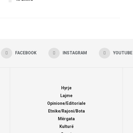
FACEBOOK
INSTAGRAM
YOUTUBE
Hyrje
Lajme
Opinione/Editoriale
Etnike/Rajoni/Bota
Mërgata
Kulturë