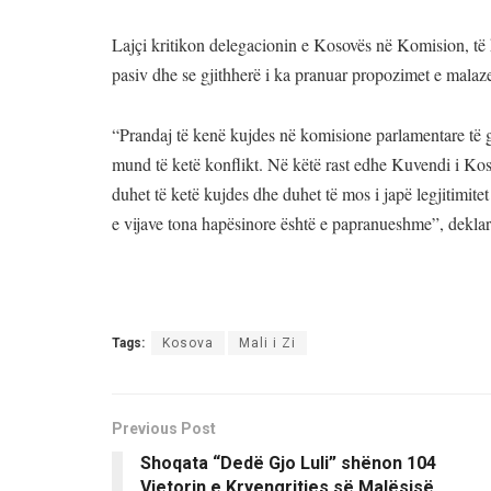
Lajçi kritikon delegacionin e Kosovës në Komision, t
pasiv dhe se gjithherë i ka pranuar propozimet e malaz
“Prandaj të kenë kujdes në komisione parlamentare të g
mund të ketë konflikt. Në këtë rast edhe Kuvendi i Koso
duhet të ketë kujdes dhe duhet të mos i japë legjitimitet
e vijave tona hapësinore është e papranueshme”, deklar
Tags:
Kosova
Mali i Zi
Previous Post
Shoqata “Dedë Gjo Luli” shënon 104
Vjetorin e Kryengritjes së Malësisë