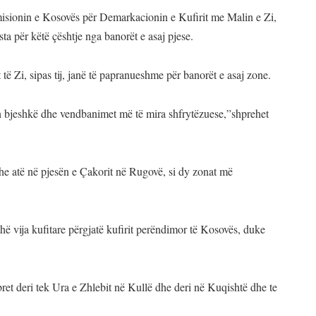
Komisionin e Kosovës për Demarkacionin e Kufirit me Malin e Zi,
sta për këtë çështje nga banorët e asaj pjese.
të Zi, sipas tij, janë të papranueshme për banorët e asaj zone.
in bjeshkë dhe vendbanimet më të mira shfrytëzuese,”shprehet
he atë në pjesën e Çakorit në Rugovë, si dy zonat më
hë vija kufitare përgjatë kufirit perëndimor të Kosovës, duke
bret deri tek Ura e Zhlebit në Kullë dhe deri në Kuqishtë dhe te