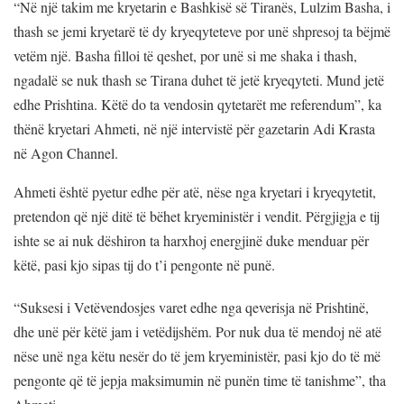
“Në një takim me kryetarin e Bashkisë së Tiranës, Lulzim Basha, i
thash se jemi kryetarë të dy kryeqyteteve por unë shpresoj ta bëjmë
vetëm një. Basha filloi të qeshet, por unë si me shaka i thash,
ngadalë se nuk thash se Tirana duhet të jetë kryeqyteti. Mund jetë
edhe Prishtina. Këtë do ta vendosin qytetarët me referendum”, ka
thënë kryetari Ahmeti, në një intervistë për gazetarin Adi Krasta
në Agon Channel.
Ahmeti është pyetur edhe për atë, nëse nga kryetari i kryeqytetit,
pretendon që një ditë të bëhet kryeministër i vendit. Përgjigja e tij
ishte se ai nuk dëshiron ta harxhoj energjinë duke menduar për
këtë, pasi kjo sipas tij do t’i pengonte në punë.
“Suksesi i Vetëvendosjes varet edhe nga qeverisja në Prishtinë,
dhe unë për këtë jam i vetëdijshëm. Por nuk dua të mendoj në atë
nëse unë nga këtu nesër do të jem kryeministër, pasi kjo do të më
pengonte që të jepja maksimumin në punën time të tanishme”, tha