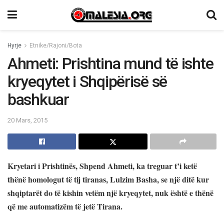
Hyrje
Etnike/Rajoni/Bota
Ahmeti: Prishtina mund të ishte
kryeqytet i Shqipërisë së
bashkuar
20 Mars, 2015
Kryetari i Prishtinës, Shpend Ahmeti, ka treguar t’i ketë
thënë homologut të tij tiranas, Lulzim Basha, se një ditë kur
shqiptarët do të kishin vetëm një kryeqytet, nuk është e thënë
që me automatizëm të jetë Tirana.