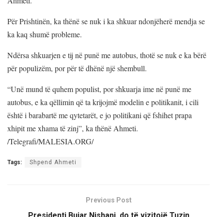
Ahmeti.
Për Prishtinën, ka thënë se nuk i ka shkuar ndonjëherë mendja se
ka kaq shumë probleme.
Ndërsa shkuarjen e tij në punë me autobus, thotë se nuk e ka bërë
për populizëm, por për të dhënë një shembull.
“Unë mund të quhem populist, por shkuarja ime në punë me
autobus, e ka qëllimin që ta krijojmë modelin e politikanit, i cili
është i barabartë me qytetarët, e jo politikani që fshihet prapa
xhipit me xhama të zinj”, ka thënë Ahmeti.
/Telegrafi/MALESIA.ORG/
Tags:
Shpend Ahmeti
Previous Post
Presidenti Bujar Nishani, do të vizitojë Tuzin