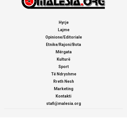
Hyrje
Lajme
Opinione/Editoriale
Etnike/Rajoni/Bota
Mërgata
Kulturë
Sport
Të Ndryshme
Rreth Nesh
Marketing
Kontakti
stafi@malesia.org
© 2000 - 2026
malesia.org