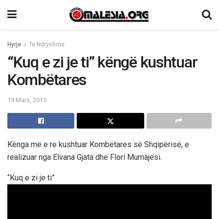
Hyrje
Të Ndryshme
“Kuq e zi je ti” këngë kushtuar
Kombëtares
19 Mars, 2015
Kënga më e re kushtuar Kombëtares së Shqipërisë, e
realizuar nga Elvana Gjata dhe Flori Mumajesi.
“Kuq e zi je ti”