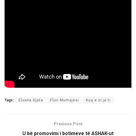
Tags:
Elvana Gjata
Flori Mumajesi
Kuq e zi je ti
Previous Post
U bë promovimi i botimeve të ASHAK-ut