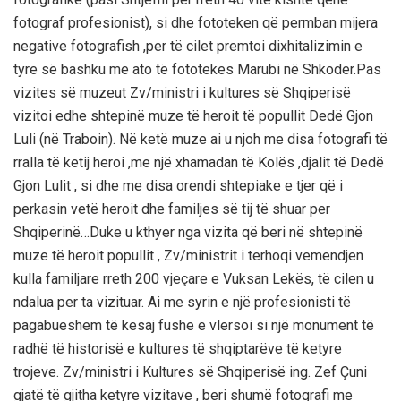
fotograf profesionist), si dhe fototeken që permban mijera
negative fotografish ,per të cilet premtoi dixhitalizimin e
tyre së bashku me ato të fototekes Marubi në Shkoder.Pas
vizites së muzeut Zv/ministri i kultures së Shqiperisë
vizitoi edhe shtepinë muze të heroit të popullit Dedë Gjon
Luli (në Traboin). Në ketë muze ai u njoh me disa fotografi të
rralla të ketij heroi ,me një xhamadan të Kolës ,djalit të Dedë
Gjon Lulit , si dhe me disa orendi shtepiake e tjer që i
perkasin vetë heroit dhe familjes së tij të shuar per
Shqiperinë…Duke u kthyer nga vizita që beri në shtepinë
muze të heroit popullit , Zv/ministrit i terhoqi vemendjen
kulla familjare rreth 200 vjeçare e Vuksan Lekës, të cilen u
ndalua per ta vizituar. Ai me syrin e një profesionisti të
pagabueshem të kesaj fushe e vlersoi si një monument të
radhë të historisë e kultures të shqiptarëve të ketyre
trojeve. Zv/ministri i Kultures së Shqiperisë ing. Zef Çuni
gjatë të gjitha ketyre vizitave , beri shumë fotografi me