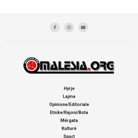
Hyrje
Lajme
Opinione/Editoriale
Etnike/Rajoni/Bota
Mërgata
Kulturë
Sport