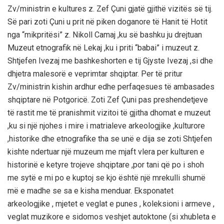
Zv/ministrin e kultures z. Zef Çuni gjatë gjithë vizitës së tij.
Së pari zoti Çuni u prit në piken doganore të Hanit të Hotit
nga “mikpritësi” z. Nikoll Camaj ,ku së bashku ju drejtuan
Muzeut etnografik në Lekaj ,ku i priti “babai” i muzeut z.
Shtjefen Ivezaj me bashkeshorten e tij Gjyste Ivezaj ,si dhe
dhjetra malesorë e veprimtar shqiptar. Per të pritur
Zv/ministrin kishin ardhur edhe perfaqesues të ambasades
shqiptare në Potgoricë. Zoti Zef Çuni pas preshendetjeve
të rastit me të pranishmit vizitoi të gjitha dhomat e muzeut
,ku si një njohes i mire i matrialeve arkeologjike ,kulturore
,historike dhe etnografike tha se unë e dija se zoti Shtjefen
kishte ndertuar një muzeum me mjaft vlera per kulturen e
historinë e ketyre trojeve shqiptare ,por tani që po i shoh
me sytë e mi po e kuptoj se kjo është një mrekulli shumë
më e madhe se sa e kisha menduar. Eksponatet
arkeologjike , mjetet e veglat e punes , koleksioni i armeve ,
veglat muzikore e sidomos veshjet autoktone (si xhubleta e