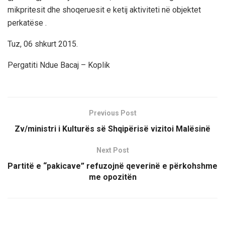
mikpritesit dhe shoqeruesit e ketij aktiviteti në objektet
perkatëse .
Tuz, 06 shkurt 2015.
Pergatiti Ndue Bacaj – Koplik
Previous Post
Zv/ministri i Kulturës së Shqipërisë vizitoi Malësinë
Next Post
Partitë e “pakicave” refuzojnë qeverinë e përkohshme
me opozitën