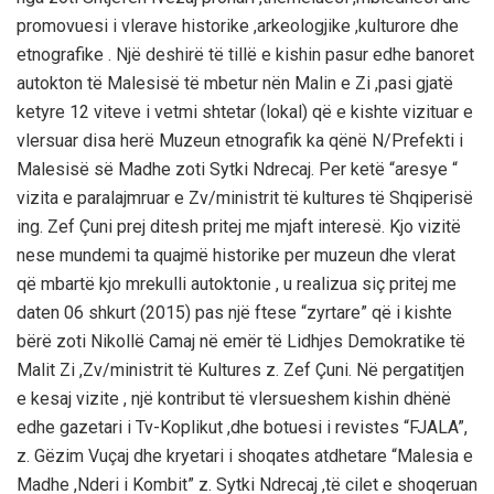
promovuesi i vlerave historike ,arkeologjike ,kulturore dhe
etnografike . Një deshirë të tillë e kishin pasur edhe banoret
autokton të Malesisë të mbetur nën Malin e Zi ,pasi gjatë
ketyre 12 viteve i vetmi shtetar (lokal) që e kishte vizituar e
vlersuar disa herë Muzeun etnografik ka qënë N/Prefekti i
Malesisë së Madhe zoti Sytki Ndrecaj. Per ketë “aresye “
vizita e paralajmruar e Zv/ministrit të kultures të Shqiperisë
ing. Zef Çuni prej ditesh pritej me mjaft interesë. Kjo vizitë
nese mundemi ta quajmë historike per muzeun dhe vlerat
që mbartë kjo mrekulli autoktonie , u realizua siç pritej me
daten 06 shkurt (2015) pas një ftese “zyrtare” që i kishte
bërë zoti Nikollë Camaj në emër të Lidhjes Demokratike të
Malit Zi ,Zv/ministrit të Kultures z. Zef Çuni. Në pergatitjen
e kesaj vizite , një kontribut të vlersueshem kishin dhënë
edhe gazetari i Tv-Koplikut ,dhe botuesi i revistes “FJALA”,
z. Gëzim Vuçaj dhe kryetari i shoqates atdhetare “Malesia e
Madhe ,Nderi i Kombit” z. Sytki Ndrecaj ,të cilet e shoqeruan