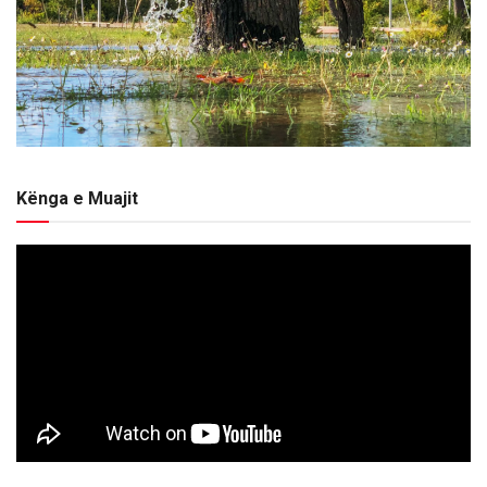
Kënga e Muajit