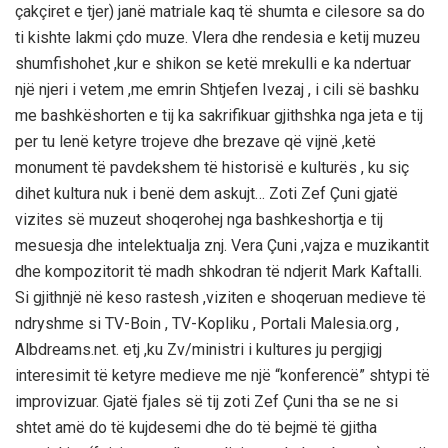
çakçiret e tjer) janë matriale kaq të shumta e cilesore sa do
ti kishte lakmi çdo muze. Vlera dhe rendesia e ketij muzeu
shumfishohet ,kur e shikon se ketë mrekulli e ka ndertuar
një njeri i vetem ,me emrin Shtjefen Ivezaj , i cili së bashku
me bashkëshorten e tij ka sakrifikuar gjithshka nga jeta e tij
per tu lenë ketyre trojeve dhe brezave që vijnë ,ketë
monument të pavdekshem të historisë e kulturës , ku siç
dihet kultura nuk i benë dem askujt… Zoti Zef Çuni gjatë
vizites së muzeut shoqerohej nga bashkeshortja e tij
mesuesja dhe intelektualja znj. Vera Çuni ,vajza e muzikantit
dhe kompozitorit të madh shkodran të ndjerit Mark Kaftalli.
Si gjithnjë në keso rastesh ,viziten e shoqeruan medieve të
ndryshme si TV-Boin , TV-Kopliku , Portali Malesia.org ,
Albdreams.net. etj ,ku Zv/ministri i kultures ju pergjigj
interesimit të ketyre medieve me një “konferencë” shtypi të
improvizuar. Gjatë fjales së tij zoti Zef Çuni tha se ne si
shtet amë do të kujdesemi dhe do të bejmë të gjitha