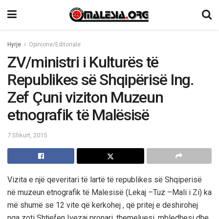
Hyrje
Opinione/Editoriale
ZV/ministri i Kulturës të
Republikes së Shqipërisë Ing.
Zef Çuni viziton Muzeun
etnografik të Malësisë
7 Shkurt, 2015
Vizita e një qeveritari të lartë të republikes së Shqiperisë
në muzeun etnografik të Malesisë (Lekaj –Tuz –Mali i Zi) ka
më shumë se 12 vite që kerkohej , që pritej e deshirohej
nga zoti Shtjefen Ivezaj pronari ,themeluesi ,mbledhesi dhe