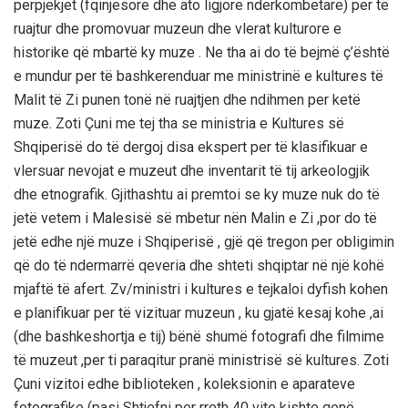
perpjekjet (fqinjesore dhe ato ligjore nderkombetare) per të
ruajtur dhe promovuar muzeun dhe vlerat kulturore e
historike që mbartë ky muze . Ne tha ai do të bejmë ç’është
e mundur per të bashkerenduar me ministrinë e kultures të
Malit të Zi punen tonë në ruajtjen dhe ndihmen per ketë
muze. Zoti Çuni me tej tha se ministria e Kultures së
Shqiperisë do të dergoj disa ekspert per të klasifikuar e
vlersuar nevojat e muzeut dhe inventarit të tij arkeologjik
dhe etnografik. Gjithashtu ai premtoi se ky muze nuk do të
jetë vetem i Malesisë së mbetur nën Malin e Zi ,por do të
jetë edhe një muze i Shqiperisë , gjë që tregon per obligimin
që do të ndermarrë qeveria dhe shteti shqiptar në një kohë
mjaftë të afert. Zv/ministri i kultures e tejkaloi dyfish kohen
e planifikuar per të vizituar muzeun , ku gjatë kesaj kohe ,ai
(dhe bashkeshortja e tij) bënë shumë fotografi dhe filmime
të muzeut ,per ti paraqitur pranë ministrisë së kultures. Zoti
Çuni vizitoi edhe biblioteken , koleksionin e aparateve
fotografike (pasi Shtjefni per rreth 40 vite kishte qenë