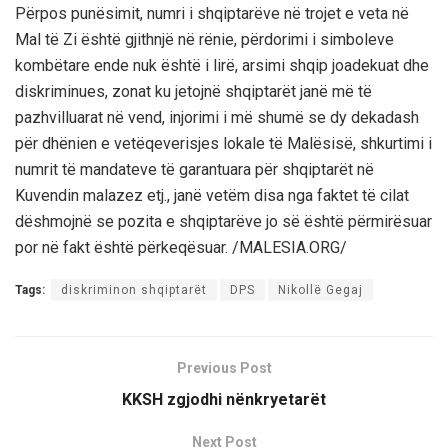
Përpos punësimit, numri i shqiptarëve në trojet e veta në
Mal të Zi është gjithnjë në rënie, përdorimi i simboleve
kombëtare ende nuk është i lirë, arsimi shqip joadekuat dhe
diskriminues, zonat ku jetojnë shqiptarët janë më të
pazhvilluarat në vend, injorimi i më shumë se dy dekadash
për dhënien e vetëqeverisjes lokale të Malësisë, shkurtimi i
numrit të mandateve të garantuara për shqiptarët në
Kuvendin malazez etj., janë vetëm disa nga faktet të cilat
dëshmojnë se pozita e shqiptarëve jo së është përmirësuar
por në fakt është përkeqësuar. /MALESIA.ORG/
Tags:
diskriminon shqiptarët
DPS
Nikollë Gegaj
Previous Post
KKSH zgjodhi nënkryetarët
Next Post