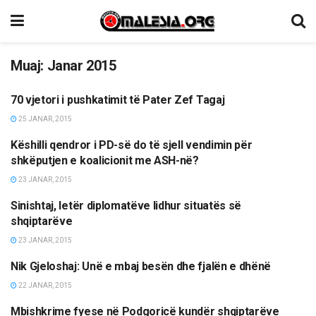
Muaj:
Janar 2015
70 vjetori i pushkatimit të Pater Zef Tagaj
OPINIONE/EDITORIALE
25 JANAR, 2015
Këshilli qendror i PD-së do të sjell vendimin për
LAJME
shkëputjen e koalicionit me ASH-në?
23 JANAR, 2015
Sinishtaj, letër diplomatëve lidhur situatës së
LAJME
shqiptarëve
23 JANAR, 2015
Nik Gjeloshaj: Unë e mbaj besën dhe fjalën e dhënë
LAJME
22 JANAR, 2015
Mbishkrime fyese në Podgoricë kundër shqiptarëve
LAJME