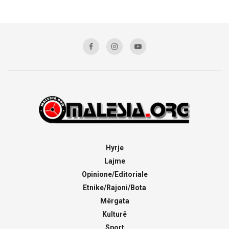
Hyrje
Lajme
Opinione/Editoriale
Etnike/Rajoni/Bota
Mërgata
Kulturë
Sport