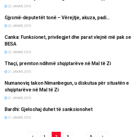
22 JANAR, 2015
Gjysmë-deputetët tonë – Vërejtje, akuza, padi…
LAJME
22 JANAR, 2015
Canka: Funksionet, privilegjet dhe parat vlejnë më pak se
LAJME
BESA
22 JANAR, 2015
Thaçi, premton ndihmë shqiptarëve në Mal të Zi
LAJME
21 JANAR, 2015
Numanoviq takon Nimanbegun, u diskutua për situatën e
LAJME
shqiptarëve në Mal të Zi
21 JANAR, 2015
Bardhi: Gjeloshaj duhet të sanksionohet
LAJME
21 JANAR, 2015
1
2
3
…
5