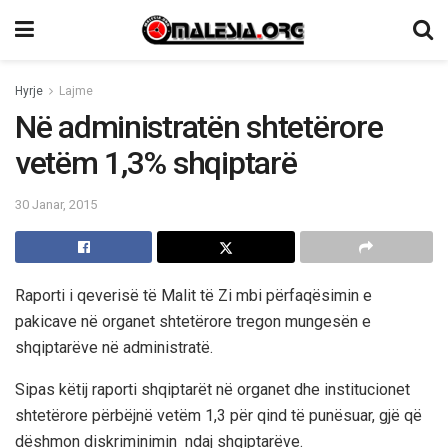
Hyrje
Lajme
Në administratën shtetërore
vetëm 1,3% shqiptarë
30 Janar, 2015
Raporti i qeverisë të Malit të Zi mbi përfaqësimin e
pakicave në organet shtetërore tregon mungesën e
shqiptarëve në administratë.
Sipas këtij raporti shqiptarët në organet dhe institucionet
shtetërore përbëjnë vetëm 1,3 për qind të punësuar, gjë që
dëshmon diskriminimin ndaj shqiptarëve.