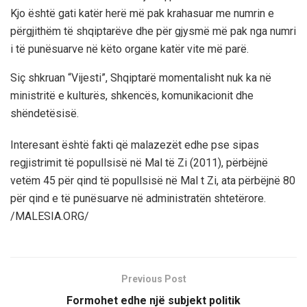
Kjo është gati katër herë më pak krahasuar me numrin e
përgjithëm të shqiptarëve dhe për gjysmë më pak nga numri
i të punësuarve në këto organe katër vite më parë.
Siç shkruan “Vijesti”, Shqiptarë momentalisht nuk ka në
ministritë e kulturës, shkencës, komunikacionit dhe
shëndetësisë.
Interesant është fakti që malazezët edhe pse sipas
regjistrimit të popullsisë në Mal të Zi (2011), përbëjnë
vetëm 45 për qind të popullsisë në Mal t Zi, ata përbëjnë 80
për qind e të punësuarve në administratën shtetërore.
/MALESIA.ORG/
Previous Post
Formohet edhe një subjekt politik