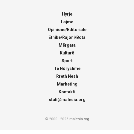
Hyrje
Lajme
Opinione/Editoriale
Etnike/Rajoni/Bota
Mërgata
Kulturë
Sport
Të Ndryshme
Rreth Nesh
Marketing
Kontakti
stafi@malesia.org
© 2000 - 2026
malesia.org