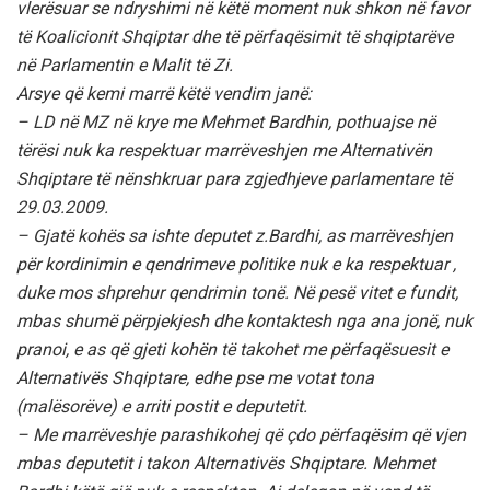
vlerësuar se ndryshimi në këtë moment nuk shkon në favor
të Koalicionit Shqiptar dhe të përfaqësimit të shqiptarëve
në Parlamentin e Malit të Zi.
Arsye që kemi marrë këtë vendim janë:
– LD në MZ në krye me Mehmet Bardhin, pothuajse në
tërësi nuk ka respektuar marrëveshjen me Alternativën
Shqiptare të nënshkruar para zgjedhjeve parlamentare të
29.03.2009.
– Gjatë kohës sa ishte deputet z.Bardhi, as marrëveshjen
për kordinimin e qendrimeve politike nuk e ka respektuar ,
duke mos shprehur qendrimin tonë. Në pesë vitet e fundit,
mbas shumë përpjekjesh dhe kontaktesh nga ana jonë, nuk
pranoi, e as që gjeti kohën të takohet me përfaqësuesit e
Alternativës Shqiptare, edhe pse me votat tona
(malësorëve) e arriti postit e deputetit.
– Me marrëveshje parashikohej që çdo përfaqësim që vjen
mbas deputetit i takon Alternativës Shqiptare. Mehmet