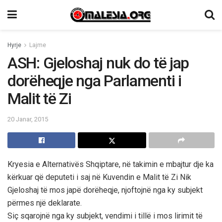
Hyrje
Lajme
ASH: Gjeloshaj nuk do të jap
dorëheqje nga Parlamenti i
Malit të Zi
20 Janar, 2015
Kryesia e Alternativës Shqiptare, në takimin e mbajtur dje ka
kërkuar që deputeti i saj në Kuvendin e Malit të Zi Nik
Gjeloshaj të mos japë dorëheqje, njoftojnë nga ky subjekt
përmes një deklarate.
Siç sqarojnë nga ky subjekt, vendimi i tillë i mos lirimit të