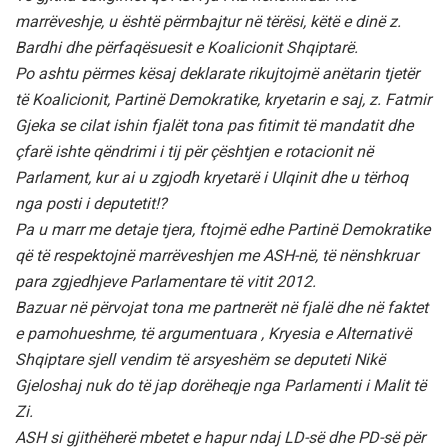
marrëveshje, u është përmbajtur në tërësi, këtë e dinë z.
Bardhi dhe përfaqësuesit e Koalicionit Shqiptarë.
Po ashtu përmes kësaj deklarate rikujtojmë anëtarin tjetër
të Koalicionit, Partinë Demokratike, kryetarin e saj, z. Fatmir
Gjeka se cilat ishin fjalët tona pas fitimit të mandatit dhe
çfarë ishte qëndrimi i tij për çështjen e rotacionit në
Parlament, kur ai u zgjodh kryetarë i Ulqinit dhe u tërhoq
nga posti i deputetit!?
Pa u marr me detaje tjera, ftojmë edhe Partinë Demokratike
që të respektojnë marrëveshjen me ASH-në, të nënshkruar
para zgjedhjeve Parlamentare të vitit 2012.
Bazuar në përvojat tona me partnerët në fjalë dhe në faktet
e pamohueshme, të argumentuara , Kryesia e Alternativë
Shqiptare sjell vendim të arsyeshëm se deputeti Nikë
Gjeloshaj nuk do të jap dorëheqje nga Parlamenti i Malit të
Zi.
ASH si gjithëherë mbetet e hapur ndaj LD-së dhe PD-së për