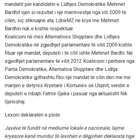
mandatit për kandidatin e Lidhjes Demokratike Mehmet
Bardhit vjen si rezultat i një marrëveshje nga viti 2009 të
cilën, siç shkruajnë ata, LdnëMZ në krye me Mehmet
Bardhin nuk e kishte respektuar.
Koalicioni në mes Alternatives Shqiptare dhe Lidhjes
Demokratike në zgjedhjet parlamentare të vitit 2009 kishte
fituar një mandat, deputeti i të cilit ishte Mehmet Bardhi. Në
zgjedhjet parlamentare të vitit 2012 Koalicioni i përbërë nga
Partia Demokratike, Alternativa Shqiptare dhe Lidhja
Demokratike gjithashtu fitoi një mandat të cilin deri me me
marrjen e detyrës Kryetarë i Komunës së Ulqinit, vendin e
deputeti e mbajti Fatmir Gjeka i pasuar nga aktualisht Nik
Gjeloshaj.
Lexoni deklaratën e plotë:
Javëve të fundit në mediume lokale e nacionale, lajme
kryesore kanë mundur të lexohen e dëgjohen deklarata nga