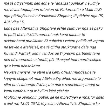
më të ndryshmet, deri edhe te “analizat politike” në lidhje
me të ashtuquajturin rotacion në Parlamentin e Malit të Zi
nga përfaqësuesit e Koalicionit Shqiptar, të përbërë nga PD,
ASH dhe LD.
Edhe pse Alternativa Shqiptare është sulmuar nga së paku
tri palë, deri në këtë moment nuk kemi dashur të
deklarohemi publikisht. Si subjekti i vetëm politik që vepron
në trevën e Malësisë, me të gjitha strukturat e dala nga
Kuvendi Partiak, kemi vendos që t’i presim partnerët tanë
deri në momentin e fundit, për të respektuar marrëveshjen
që e kemi nënshkruar.
Në këtë mënyrë, ne atyre u’a kemi ofruar mundësinë të
kryejnë obligimet ndaj ASH-së.Siç dihet, me argumente të
cilat po i elaborojmë këtu, ata nuk e respektuan, andaj ne
kemi vendosur ta mbyllim këtë çështje.
Njoftojmë opinionin publik që në mbledhjen e mbajtur ditën
e diel më 18.01.2015, Kryesia e Alternativës Shqiptare ka