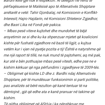
Bardhi këtë gjë nuk e respekton. Ai delegon në vend të
përfaqësuesve të Malësisë apo të Altenativës Shqiptare
anëtarët e vetë: Tahir Gjonbalaj, në Komisionin e Konflikt-
Interesit; Hajro Hajdarin, në Komisioni Shteteror Zgjedhor,
dhe Basri Lika në Fondi për pakica.
– Mbas pesë viteve kujtohet dhe mundohet të bëjë
arsyetimin se si dhe ku ka shpenzuar mjetet që koalicioni
kishte për fushatë zgjedhore në bazë të ligjit, u kujtua
vetëm kur i vjen në pyetje pozita e tij! Është e natyrshme që
me një raport të tillë, ne nuk mund të pajtohemi, aq më pak,
kur atë e bën pothuajse mbas pesë vitesh, edhe pse ne e
kishim kërkuar që nga përfundimi i zgjedhjeve të 2009-tës.
– Obligimet që kishte LD dhe z. Bardhi ndaj Alternativës
Shqiptare, për të mundësuar funksionimin si parti politike,
pas analizës së bërë rezulton që kanë tentuar të na
dëmtojnë , gjë që edhe ata e kanë pranuar në takime që
kishim.
Të gjitha obligimet që ASH-ja i ka nënshkruar me