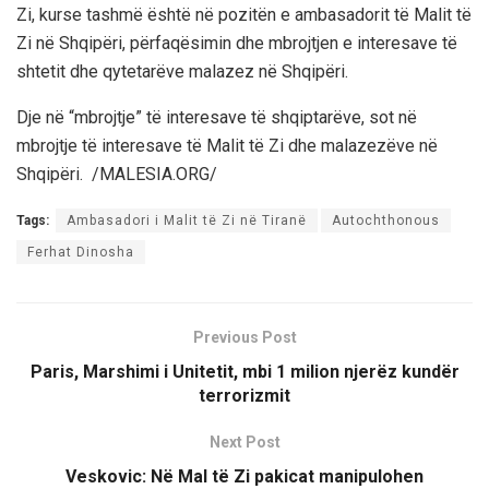
Zi, kurse tashmë është në pozitën e ambasadorit të Malit të
Zi në Shqipëri, përfaqësimin dhe mbrojtjen e interesave të
shtetit dhe qytetarëve malazez në Shqipëri.
Dje në “mbrojtje” të interesave të shqiptarëve, sot në
mbrojtje të interesave të Malit të Zi dhe malazezëve në
Shqipëri. /MALESIA.ORG/
Tags:
Ambasadori i Malit të Zi në Tiranë
Autochthonous
Ferhat Dinosha
Previous Post
Paris, Marshimi i Unitetit, mbi 1 milion njerëz kundër
terrorizmit
Next Post
Veskovic: Në Mal të Zi pakicat manipulohen