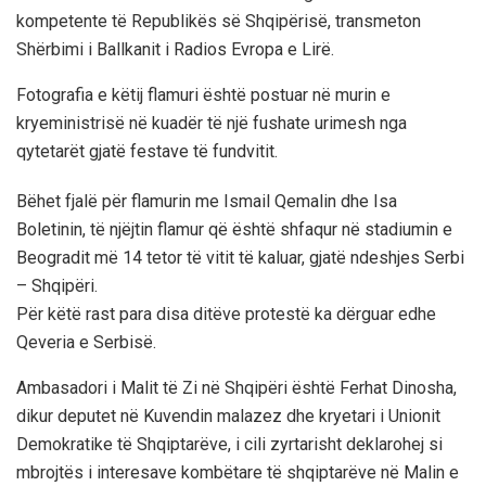
kompetente të Republikës së Shqipërisë, transmeton
Shërbimi i Ballkanit i Radios Evropa e Lirë.
Fotografia e këtij flamuri është postuar në murin e
kryeministrisë në kuadër të një fushate urimesh nga
qytetarët gjatë festave të fundvitit.
Bëhet fjalë për flamurin me Ismail Qemalin dhe Isa
Boletinin, të njëjtin flamur që është shfaqur në stadiumin e
Beogradit më 14 tetor të vitit të kaluar, gjatë ndeshjes Serbi
– Shqipëri.
Për këtë rast para disa ditëve protestë ka dërguar edhe
Qeveria e Serbisë.
Ambasadori i Malit të Zi në Shqipëri është Ferhat Dinosha,
dikur deputet në Kuvendin malazez dhe kryetari i Unionit
Demokratike të Shqiptarëve, i cili zyrtarisht deklarohej si
mbrojtës i interesave kombëtare të shqiptarëve në Malin e