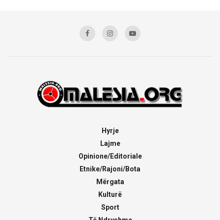
Hyrje
Lajme
Opinione/Editoriale
Etnike/Rajoni/Bota
Mërgata
Kulturë
Sport
Të Ndryshme