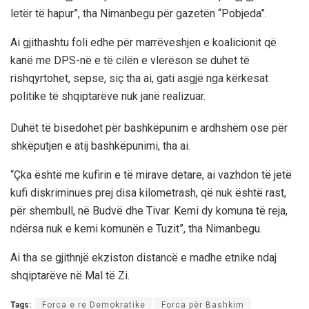
letër të hapur”, tha Nimanbegu për gazetën “Pobjeda”.
Ai gjithashtu foli edhe për marrëveshjen e koalicionit që
kanë me DPS-në e të cilën e vlerëson se duhet të
rishqyrtohet, sepse, siç tha ai, gati asgjë nga kërkesat
politike të shqiptarëve nuk janë realizuar.
Duhët të bisedohet për bashkëpunim e ardhshëm ose për
shkëputjen e atij bashkëpunimi, tha ai.
“Çka është me kufirin e të mirave detare, ai vazhdon të jetë
kufi diskriminues prej disa kilometrash, që nuk është rast,
për shembull, në Budvë dhe Tivar. Kemi dy komuna të reja,
ndërsa nuk e kemi komunën e Tuzit”, tha Nimanbegu.
Ai tha se gjithnjë ekziston distancë e madhe etnike ndaj
shqiptarëve në Mal të Zi.
Tags:
Forca e re Demokratike
Forca për Bashkim