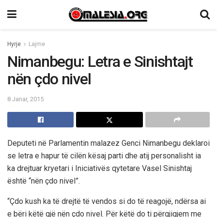
Hyrje
Lajme
Nimanbegu: Letra e Sinishtajt
nën çdo nivel
8 Janar, 2015
Deputeti në Parlamentin malazez Genci Nimanbegu deklaroi
se letra e hapur të cilën kësaj parti dhe atij personalisht ia
ka drejtuar kryetari i Iniciativës qytetare Vasel Sinishtaj
është “nën çdo nivel”.
“Çdo kush ka të drejtë të vendos si do të reagojë, ndërsa ai
e bëri këtë gjë nën çdo nivel. Për këtë do ti përgjigjem me