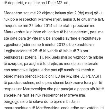
të deputetit, e që i takon LD në MZ-së .
Meqenëse sot, më 22 dhjetor, kaluan plot 2 (dy) muaj që Ju
nuk po e respektoni Marrëveshjen, nenin 3, të cituar më lart,
meqenëse më 22 tetor 2014 ishte afati i precizuar me
Marrëveshje, kur ishte obligative të bëhej ndërrimi, pasi me
atë datë para dy vitesh u bë shpallja zyrtare e rezultateve
zgjedhore (ndërsa me 6 nëntor 2012 u bë konstituivi i
Legjistlacionit të 25-të Kuvendit të Malit të Zi) por
përkundrazi zotëria i Tij, Nik Gjeloshaj po vazhdon të mbajë
të uzurpuar, pa asçfarë të drejte, as morale, as materiale
eas normative-ligjore, edhe pas një numër takimesh e
bisedimesh brenda koalicioni: LD në MZ dhe Ju, PD/ASH,
të pasuksesshme, edhe pas shumë kërkesave tona për të
respektuar Marrëveshjen dhe për pasojat e papara për këtë
shkelje, në rast se nuk respektohet Marrëveshja,
përgjegjësia e të cilave do të bjerë mbi Ju, si
mosrespektues të Marrëveshjes, ende edhe sot zotëria i tij