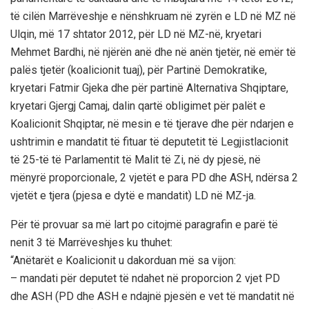
të cilën Marrëveshje e nënshkruam në zyrën e LD në MZ në
Ulqin, më 17 shtator 2012, për LD në MZ-në, kryetari
Mehmet Bardhi, në njërën anë dhe në anën tjetër, në emër të
palës tjetër (koalicionit tuaj), për Partinë Demokratike,
kryetari Fatmir Gjeka dhe për partinë Alternativa Shqiptare,
kryetari Gjergj Camaj, dalin qartë obligimet për palët e
Koalicionit Shqiptar, në mesin e të tjerave dhe për ndarjen e
ushtrimin e mandatit të fituar të deputetit të Legjistlacionit
të 25-të të Parlamentit të Malit të Zi, në dy pjesë, në
mënyrë proporcionale, 2 vjetët e para PD dhe ASH, ndërsa 2
vjetët e tjera (pjesa e dytë e mandatit) LD në MZ-ja.
Për të provuar sa më lart po citojmë paragrafin e parë të
nenit 3 të Marrëveshjes ku thuhet:
“Anëtarët e Koalicionit u dakorduan më sa vijon:
– mandati për deputet të ndahet në proporcion 2 vjet PD
dhe ASH (PD dhe ASH e ndajnë pjesën e vet të mandatit në