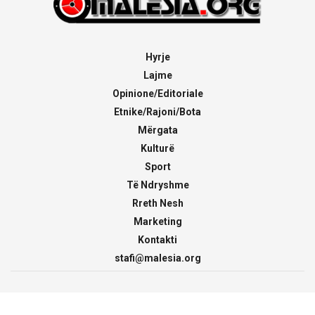
Hyrje
Lajme
Opinione/Editoriale
Etnike/Rajoni/Bota
Mërgata
Kulturë
Sport
Të Ndryshme
Rreth Nesh
Marketing
Kontakti
stafi@malesia.org
© 2000 - 2026
malesia.org