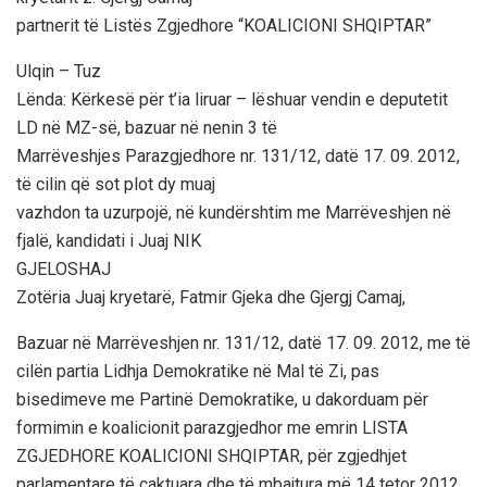
partnerit të Listës Zgjedhore “KOALICIONI SHQIPTAR”
Ulqin – Tuz
Lënda: Kërkesë për t’ia liruar – lëshuar vendin e deputetit
LD në MZ-së, bazuar në nenin 3 të
Marrëveshjes Parazgjedhore nr. 131/12, datë 17. 09. 2012,
të cilin që sot plot dy muaj
vazhdon ta uzurpojë, në kundërshtim me Marrëveshjen në
fjalë, kandidati i Juaj NIK
GJELOSHAJ
Zotëria Juaj kryetarë, Fatmir Gjeka dhe Gjergj Camaj,
Bazuar në Marrëveshjen nr. 131/12, datë 17. 09. 2012, me të
cilën partia Lidhja Demokratike në Mal të Zi, pas
bisedimeve me Partinë Demokratike, u dakorduam për
formimin e koalicionit parazgjedhor me emrin LISTA
ZGJEDHORE KOALICIONI SHQIPTAR, për zgjedhjet
parlamentare të caktuara dhe të mbajtura më 14 tetor 2012,