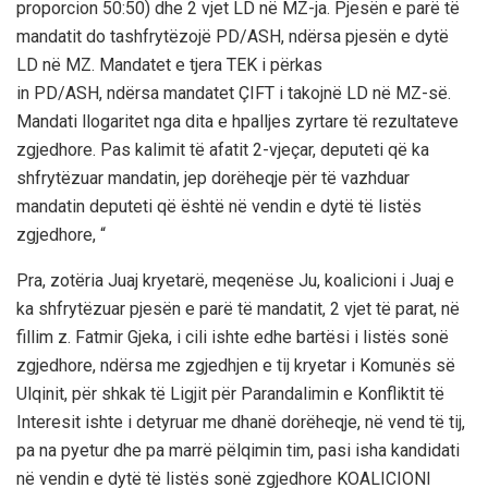
proporcion 50:50) dhe 2 vjet LD në MZ-ja. Pjesën e parë të
mandatit do tashfrytëzojë PD/ASH, ndërsa pjesën e dytë
LD në MZ. Mandatet e tjera TEK i përkas
in PD/ASH, ndërsa mandatet ÇIFT i takojnë LD në MZ-së.
Mandati llogaritet nga dita e hpalljes zyrtare të rezultateve
zgjedhore. Pas kalimit të afatit 2-vjeçar, deputeti që ka
shfrytëzuar mandatin, jep dorëheqje për të vazhduar
mandatin deputeti që është në vendin e dytë të listës
zgjedhore, “
Pra, zotëria Juaj kryetarë, meqenëse Ju, koalicioni i Juaj e
ka shfrytëzuar pjesën e parë të mandatit, 2 vjet të parat, në
fillim z. Fatmir Gjeka, i cili ishte edhe bartësi i listës sonë
zgjedhore, ndërsa me zgjedhjen e tij kryetar i Komunës së
Ulqinit, për shkak të Ligjit për Parandalimin e Konfliktit të
Interesit ishte i detyruar me dhanë dorëheqje, në vend të tij,
pa na pyetur dhe pa marrë pëlqimin tim, pasi isha kandidati
në vendin e dytë të listës sonë zgjedhore KOALICIONI