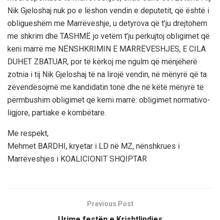
Nik Gjeloshaj nuk po e lëshon vendin e deputetit, që është i
obligueshëm me Marrëveshje, u detyrova që t’ju drejtohem
me shkrim dhe TASHMË jo vetëm t’ju përkujtoj obligimet që
keni marrë me NËNSHKRIMIN E MARRËVESHJES, E CILA
DUHET ZBATUAR, por të kërkoj me ngulm që mënjëherë
zotnia i tij Nik Gjeloshaj të na lirojë vendin, në mënyrë që ta
zëvendësojmë me kandidatin tonë dhe në këtë mënyrë të
përmbushim obligimet që kemi marrë: obligimet normativo-
ligjore, partiake e kombëtare.
Me respekt,
Mehmet BARDHI, kryetar i LD në MZ, nënshkrues i
Marrëveshjes i KOALICIONIT SHQIPTAR
Previous Post
Urime festën e Krishtlindjes