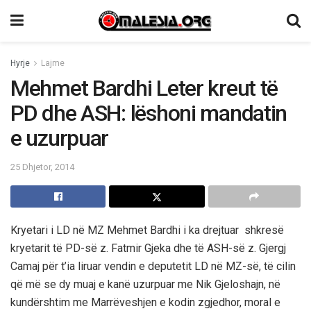
Hyrje
Lajme
Mehmet Bardhi Leter kreut të
PD dhe ASH: lëshoni mandatin
e uzurpuar
25 Dhjetor, 2014
Kryetari i LD në MZ Mehmet Bardhi i ka drejtuar shkresë
kryetarit të PD-së z. Fatmir Gjeka dhe të ASH-së z. Gjergj
Camaj për t’ia liruar vendin e deputetit LD në MZ-së, të cilin
që më se dy muaj e kanë uzurpuar me Nik Gjeloshajn, në
kundërshtim me Marrëveshjen e kodin zgjedhor, moral e