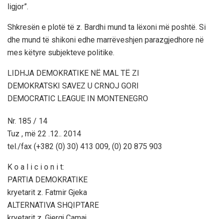
ligjor”.
Shkresën e plotë të z. Bardhi mund ta lëxoni më poshtë. Si
dhe mund të shikoni edhe marrëveshjen parazgjedhore në
mes këtyre subjekteve politike.
LIDHJA DEMOKRATIKE NË MAL TË ZI
DEMOKRATSKI SAVEZ U CRNOJ GORI
DEMOCRATIC LEAGUE IN MONTENEGRO
Nr. 185 / 14
Tuz , më 22 .12.. 2014
tel./fax (+382 (0) 30) 413 009, (0) 20 875 903
K o a l i c i o n i t:
PARTIA DEMOKRATIKE
kryetarit z. Fatmir Gjeka
ALTERNATIVA SHQIPTARE
kryetarit z. Gjergj Camaj