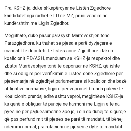
Pra, KSHZ-ja, duke shkapërcyer në Listën Zgjedhore
kandidatët nga radhët e LD në MZ, pruni vendim në
kundërshtim me Ligjin Zgjedhor.
Megjithatë, duke pasur parasysh Marrëveshjen tonë
Parazgjedhore, ku thuhet se pjesa e parë dyvjeçare e
mandatit të deputetit të listës sonë Zgjedhore i takon
koalicionit PD/ASH, menduam se KSHZ-ja respektoi dhe
zbatoi Marrëveshjen tonë të deponuar në KSHZ, që ishte
dhe si obligim për verifikimin e Listës sonë Zgjedhore për
pjesëmarrje në zgjedhjet parlamentare si koalicion dhe bazë
obligative normative, ligjore për veprimet brenda palëve të
Koalicionit, prandaj edhe ashtu veproi, megjithëse KSHZ-ja
ka qenë e obliguar të punojë në harmoni me Ligjin e të na
pyes ne për pajtueshmërinë apo jo, i cili do duhej të sigurojë
që pas përfundimit të pjesës së parë të mandatit, të bëhej
ndërrimi normal, pra rotacioni në pjesën e dytë të mandatit