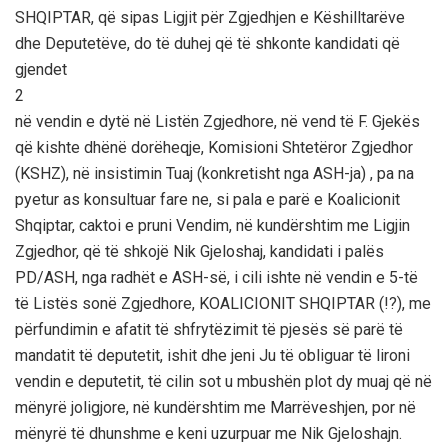
SHQIPTAR, që sipas Ligjit për Zgjedhjen e Këshilltarëve
dhe Deputetëve, do të duhej që të shkonte kandidati që
gjendet
2
në vendin e dytë në Listën Zgjedhore, në vend të F. Gjekës
që kishte dhënë dorëheqje, Komisioni Shtetëror Zgjedhor
(KSHZ), në insistimin Tuaj (konkretisht nga ASH-ja) , pa na
pyetur as konsultuar fare ne, si pala e parë e Koalicionit
Shqiptar, caktoi e pruni Vendim, në kundërshtim me Ligjin
Zgjedhor, që të shkojë Nik Gjeloshaj, kandidati i palës
PD/ASH, nga radhët e ASH-së, i cili ishte në vendin e 5-të
të Listës sonë Zgjedhore, KOALICIONIT SHQIPTAR (!?), me
përfundimin e afatit të shfrytëzimit të pjesës së parë të
mandatit të deputetit, ishit dhe jeni Ju të obliguar të lironi
vendin e deputetit, të cilin sot u mbushën plot dy muaj që në
mënyrë joligjore, në kundërshtim me Marrëveshjen, por në
mënyrë të dhunshme e keni uzurpuar me Nik Gjeloshajn.