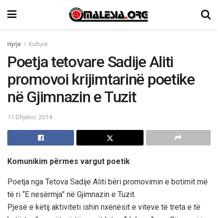
Hyrje
Kulturë
Poetja tetovare Sadije Aliti
promovoi krijimtarinë poetike
në Gjimnazin e Tuzit
11 Dhjetor, 2014
Komunikim përmes vargut poetik
Poetja nga Tetova Sadije Aliti bëri promovimin e botimit më
të ri “E nesërmja” në Gjimnazin e Tuzit.
Pjesë e këtij aktiviteti ishin nxënësit e viteve të treta e të