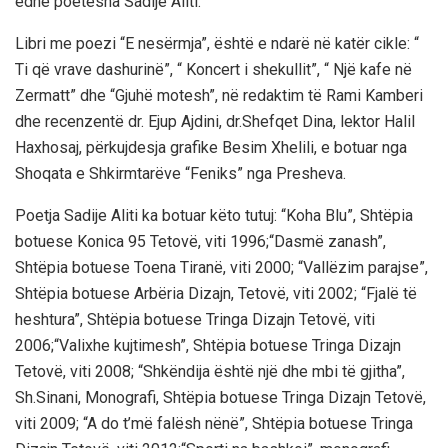
edhe poetesha Sadije Aliti.
Libri me poezi “E nesërmja”, është e ndarë në katër cikle: “
Ti që vrave dashurinë”, “ Koncert i shekullit”, “ Një kafe në
Zermatt” dhe “Gjuhë motesh”, në redaktim të Rami Kamberi
dhe recenzentë dr. Ejup Ajdini, dr.Shefqet Dina, lektor Halil
Haxhosaj, përkujdesja grafike Besim Xhelili, e botuar nga
Shoqata e Shkirmtarëve “Feniks” nga Presheva.
Poetja Sadije Aliti ka botuar këto tutuj: “Koha Blu”, Shtëpia
botuese Konica 95 Tetovë, viti 1996;“Dasmë zanash”,
Shtëpia botuese Toena Tiranë, viti 2000; “Vallëzim parajse”,
Shtëpia botuese Arbëria Dizajn, Tetovë, viti 2002; “Fjalë të
heshtura”, Shtëpia botuese Tringa Dizajn Tetovë, viti
2006;“Valixhe kujtimesh”, Shtëpia botuese Tringa Dizajn
Tetovë, viti 2008; “Shkëndija është një dhe mbi të gjitha”,
Sh.Sinani, Monografi, Shtëpia botuese Tringa Dizajn Tetovë,
viti 2009; “A do t’më falësh nënë”, Shtëpia botuese Tringa