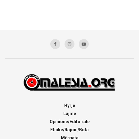
Hyrje
Lajme
Opinione/Editoriale
Etnike/Rajoni/Bota
Mërgata