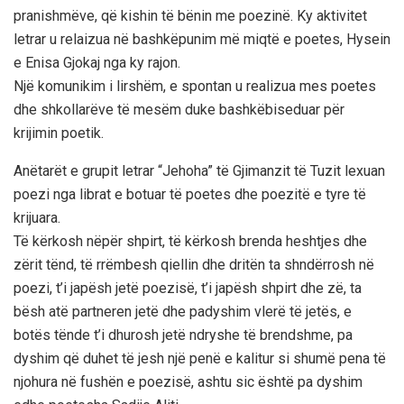
pranishmëve, që kishin të bënin me poezinë. Ky aktivitet
letrar u relaizua në bashkëpunim më miqtë e poetes, Hysein
e Enisa Gjokaj nga ky rajon.
Një komunikim i lirshëm, e spontan u realizua mes poetes
dhe shkollarëve të mesëm duke bashkëbiseduar për
krijimin poetik.
Anëtarët e grupit letrar “Jehoha” të Gjimanzit të Tuzit lexuan
poezi nga librat e botuar të poetes dhe poezitë e tyre të
krijuara.
Të kërkosh nëpër shpirt, të kërkosh brenda heshtjes dhe
zërit tënd, të rrëmbesh qiellin dhe dritën ta shndërrosh në
poezi, t’i japësh jetë poezisë, t’i japësh shpirt dhe zë, ta
bësh atë partneren jetë dhe padyshim vlerë të jetës, e
botës tënde t’i dhurosh jetë ndryshe të brendshme, pa
dyshim që duhet të jesh një penë e kalitur si shumë pena të
njohura në fushën e poezisë, ashtu sic është pa dyshim