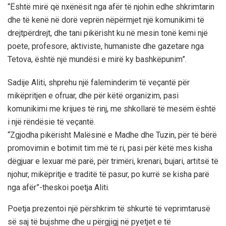
“Është mirë që nxënësit nga afër të njohin edhe shkrimtarin
dhe të kenë në dorë veprën nëpërmjet një komunikimi të
drejtpërdrejt, dhe tani pikërisht ku në mesin tonë kemi një
poete, profesore, aktiviste, humaniste dhe gazetare nga
Tetova, është një mundësi e mirë ky bashkëpunim”.
Sadije Aliti, shprehu një faleminderim të veçantë për
mikëpritjen e ofruar, dhe për këtë organizim, pasi
komunikimi me krijues të rinj, me shkollarë të mesëm është
i një rëndësie të veçantë.
“Zgjodha pikërisht Malësinë e Madhe dhe Tuzin, për të bërë
promovimin e botimit tim më të ri, pasi për këtë mes kisha
dëgjuar e lexuar më parë, për trimëri, krenari, bujari, artitsë të
njohur, mikëpritje e traditë të pasur, po kurrë se kisha parë
nga afër”-theskoi poetja Aliti.
Poetja prezentoi një përshkrim të shkurtë të veprimtarusë
së saj të bujshme dhe u përgjigj në pyetjet e të