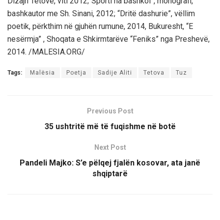
Dizajn Tetovë, viti 2012;“Sporti na bashkoi”, monografi,
bashkautor me Sh. Sinani, 2012; “Dritë dashurie”, vëllim
poetik, përkthim në gjuhën rumune, 2014, Bukuresht, “E
nesërmja” , Shoqata e Shkirmtarëve “Feniks” nga Preshevë,
2014. /MALESIA.ORG/
Tags:
Malësia
Poetja
Sadije Aliti
Tetova
Tuz
Previous Post
​35 ushtritë më të fuqishme në botë
Next Post
Pandeli Majko: S’e pëlqej fjalën kosovar, ata janë
shqiptarë