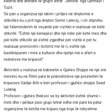
katërta dhe anëtarë të grupit letrar “Jehona” nga Gjimnazi i
Tuzit.
Së pari u organizua një takim i pritjes në drejtorinë e
shkollës ku u prit nga drejtori Semir Laleviç, i cili shprehu
një faleminderim të veçantë për vizitën e realizuar në këtë
shkollë. “Është një kënaqësi dhe një nder për këtë mes dhe
për këtë shkollë që është zgjedhur për vizitë e për tu
realizuar promovimi i botimit më të ri, është një
bashkëpunim i mirë e kulturor dhe njohje më e afërt e
nxënësve me krijuesit”.
Aktiviteti u realizua në kabinetin e Gjuhës Shqipe në një orë
mësimi, ku në fillim para të pranishmëve një prezentim të
krijueses Sadije Aliti e bëri profesori i gjuhës shqipe Sead
Lulanaj.
Profesori i gjuhës theksoi se ky aktivitet është shumë i
mirë dhe i qëllaur pasi grupi letrar edhe më parë ka patur
organizime të këtilla me krijues nga troje të ndryshme.