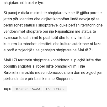
shqiptare në trojet e tyre.
Si pasoj e diskriminimit të shqiptareëve në të gjitha poret e
jetës për identitet dhe dinjitet kombëtar lindë nevoja që të
përmisohet statusi i shqiptarëve, duke përfshi territorin dhe
vendbanimet shqiptare për një Rajonalizim më status të
avancuar të ushtrimit të pushtetit dhe të zhvillimit të
kultures ku mbrohet identiteti dhe kultura autoktone si faze
e parë e zgjedhjës së çështjes shqiptare në Mal të Zi.
Mali i Zi territorin shqiptar e konsideron si plaçkë lufte dhe
popullin shqiptar si robër lufte prandaj krijimi i një
Rajonalizimi është mëse i domosdoshëm deri në zgjedhjen
përfundimtare për bashkim më Shqipërinë.
Tags:
FRASHËR RACAJ
TAHIR VELIU