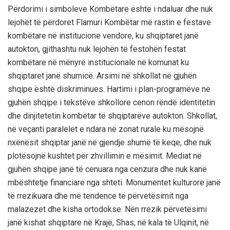
Përdorimi i simboleve Kombëtare është i ndaluar dhe nuk
lejohët të përdoret Flamuri Kombëtar më rastin e festave
kombëtare në institucione vendore, ku shqiptaret janë
autokton, gjithashtu nuk lejohën të festohën festat
kombëtare në mënyrë institucionale në komunat ku
shqiptaret janë shumicë. Arsimi në shkollat në gjuhën
shqipe është diskriminues. Hartimi i plan-programëve në
gjuhën shqipe i tekstëve shkollore cenon rëndë identitetin
dhe dinjitetetin kombëtar të shqiptarëve autokton. Shkollat,
në veçanti paralelet e ndara në zonat rurale ku mësojnë
nxënësit shqiptar janë në gjendje shumë të keqe, dhe nuk
plotësojnë kushtet për zhvillimin e mësimit. Mediat në
gjuhën shqipe janë të cenuara nga cenzura dhe nuk kanë
mbështetje financiare nga shteti. Monumentet kulturore janë
të rrezikuara dhe më tendence të përvetësimit nga
malazezet dhe kisha ortodokse. Nën rrezik përvetësimi
janë kishat shqiptare në Krajë, Shas, në kala të Ulqinit, në