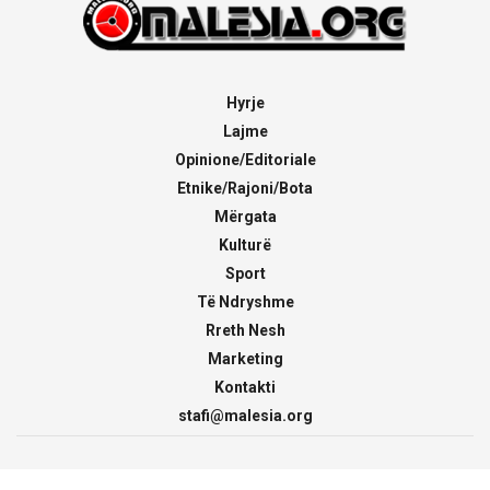
Hyrje
Lajme
Opinione/Editoriale
Etnike/Rajoni/Bota
Mërgata
Kulturë
Sport
Të Ndryshme
Rreth Nesh
Marketing
Kontakti
stafi@malesia.org
© 2000 - 2026
malesia.org