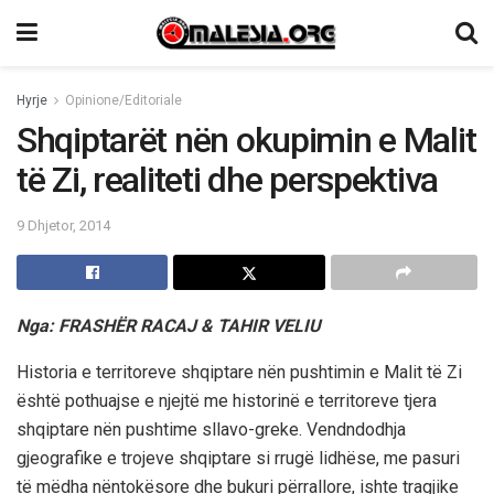
Hyrje
Opinione/Editoriale
Shqiptarët nën okupimin e Malit
të Zi, realiteti dhe perspektiva
9 Dhjetor, 2014
Nga: FRASHËR RACAJ & TAHIR VELIU
Historia e territoreve shqiptare nën pushtimin e Malit të Zi
është pothuajse e njejtë me historinë e territoreve tjera
shqiptare nën pushtime sllavo-greke. Vendndodhja
gjeografike e trojeve shqiptare si rrugë lidhëse, me pasuri
të mëdha nëntokësore dhe bukuri përrallore, ishte tragjike