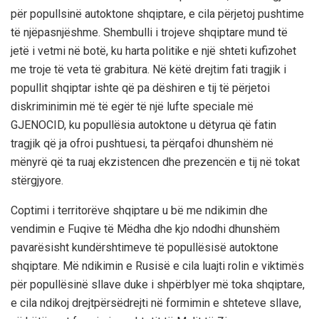
për popullsinë autoktone shqiptare, e cila përjetoj pushtime
të njëpasnjëshme. Shembulli i trojeve shqiptare mund të
jetë i vetmi në botë, ku harta politike e një shteti kufizohet
me troje të veta të grabitura. Në këtë drejtim fati tragjik i
popullit shqiptar ishte që pa dëshiren e tij të përjetoi
diskriminimin më të egër të një lufte speciale më
GJENOCID, ku popullësia autoktone u dëtyrua që fatin
tragjik që ja ofroi pushtuesi, ta përqafoi dhunshëm në
mënyrë që ta ruaj ekzistencen dhe prezencën e tij në tokat
stërgjyore.
Coptimi i territorëve shqiptare u bë me ndikimin dhe
vendimin e Fuqive të Mëdha dhe kjo ndodhi dhunshëm
pavarësisht kundërshtimeve të popullësisë autoktone
shqiptare. Më ndikimin e Rusisë e cila luajti rolin e viktimës
për popullësinë sllave duke i shpërblyer më toka shqiptare,
e cila ndikoj drejtpërsëdrejti në formimin e shteteve sllave,