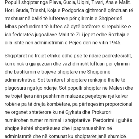
Populli shqiptar nga Plava, Gucia, Ulqini, Tivari, Ana e Malit,
Hoti, Gruda, Trieshi, Koja e Podgorica gjithmonë qëndruan të
rreshtuar në ballë të luftërave për çlirimin e Shqipërisë.
Mbas përfundimit të luftës së dytë botërore si republike e
ish federatës jugosllave Malit të Zi i jepet edhe Rozhaja e
cila ishte nën administrimin e Pejës deri në vitin 1945.
Shqiptaret në trojet etnike edhe pse të ndarë padrejtësisht,
kurrë nuk u gjunjëzuan dhe vazhdimisht luftuan për çlirimin
dhe bashkimin e trojeve shqiptare me Shqipërinë
administrative. Sot territoret shqiptare renkojnë thellë të
plagosura nga kjo ndarje. Sot populli shqiptar në Malësi dhe
në trojet tjera nën pushtimin malazez përjetojnë një kalvar
robërie pa të drejta kombëtare, pa përfaqesim proporcional
në organet shtetërore ku në Gjykata dhe Prokurori
numërohen numer minimal i shqiptarëve. Përdorimi i gjuhës
shqipe është shqetësues dhe i papranueshëm në
administratë dhe në komunat ku shqiptarët janë shumicë.