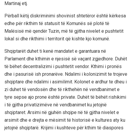
Martinaj etj.
Përball këtij diskriminimi shovinist shtetëror është kërkesa
edhe për rikthim të statusit të Komunës së plotë të
Malësisë më qendër Tuzin, më të gjitha nivelet e pushtetit
lokal si dhe rikthimi i territorit që kishte kjo komunë.
Shqiptarët duhet ti kenë mandatet e garantuara në
Parlament dhe kthimin e njesisë së vaçant zgjedhore. Duhët
të bëhet decentralizimi i pushtetit vendor. Kthimi i pronës
dhe i pasurisë ish pronarëve. Ndalimi i kolonizimit te trojeve
shqiptare dhe ndalimi i asimilimit. Kolonet e ardhur te dheu i
zi duhet të vendosën dhe të rikthehën në vendbanimet e
tyre sepse ajo prone është private. Duhët të bëhët rishikimi
i të gjitha privatizimëve në vendbanimet ku jetojnë
shqiptaret. Arsimi në gjuhën shqipe në të gjitha nivelet e
arsimit dhe e drejta e mësimit të historisë e kultures aty ku
jetojnë shqiptarë. Krijimi i kushteve për kthim të diaspores