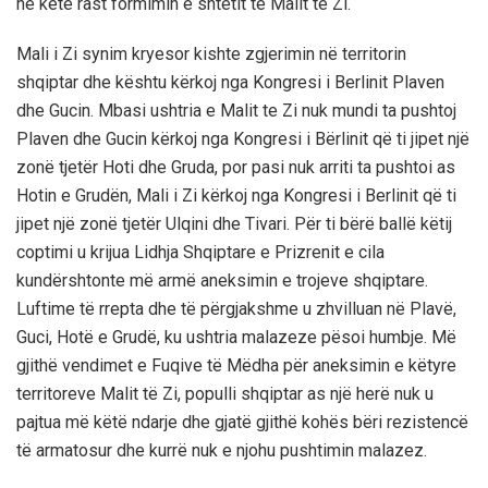
në këtë rast formimin e shtetit të Malit të Zi.
Mali i Zi synim kryesor kishte zgjerimin në territorin
shqiptar dhe kështu kërkoj nga Kongresi i Berlinit Plaven
dhe Gucin. Mbasi ushtria e Malit te Zi nuk mundi ta pushtoj
Plaven dhe Gucin kërkoj nga Kongresi i Bërlinit që ti jipet një
zonë tjetër Hoti dhe Gruda, por pasi nuk arriti ta pushtoi as
Hotin e Grudën, Mali i Zi kërkoj nga Kongresi i Berlinit që ti
jipet një zonë tjetër Ulqini dhe Tivari. Për ti bërë ballë këtij
coptimi u krijua Lidhja Shqiptare e Prizrenit e cila
kundërshtonte më armë aneksimin e trojeve shqiptare.
Luftime të rrepta dhe të përgjakshme u zhvilluan në Plavë,
Guci, Hotë e Grudë, ku ushtria malazeze pësoi humbje. Më
gjithë vendimet e Fuqive të Mëdha për aneksimin e këtyre
territoreve Malit të Zi, populli shqiptar as një herë nuk u
pajtua më këtë ndarje dhe gjatë gjithë kohës bëri rezistencë
të armatosur dhe kurrë nuk e njohu pushtimin malazez.