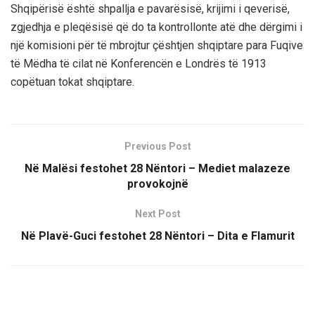
Shqipërisë është shpallja e pavarësisë, krijimi i qeverisë,
zgjedhja e pleqësisë që do ta kontrollonte atë dhe dërgimi i
një komisioni për të mbrojtur çështjen shqiptare para Fuqive
të Mëdha të cilat në Konferencën e Londrës të 1913
copëtuan tokat shqiptare.
Previous Post
Në Malësi festohet 28 Nëntori – Mediet malazeze
provokojnë
Next Post
Në Plavë-Guci festohet 28 Nëntori – Dita e Flamurit