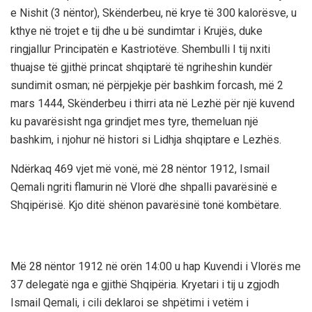
e Nishit (3 nëntor), Skënderbeu, në krye të 300 kalorësve, u
kthye në trojet e tij dhe u bë sundimtar i Krujës, duke
ringjallur Principatën e Kastriotëve. Shembulli I tij nxiti
thuajse të gjithë princat shqiptarë të ngriheshin kundër
sundimit osman; në përpjekje për bashkim forcash, më 2
mars 1444, Skënderbeu i thirri ata në Lezhë për një kuvend
ku pavarësisht nga grindjet mes tyre, themeluan një
bashkim, i njohur në histori si Lidhja shqiptare e Lezhës.
Ndërkaq 469 vjet më vonë, më 28 nëntor 1912, Ismail
Qemali ngriti flamurin në Vlorë dhe shpalli pavarësinë e
Shqipërisë. Kjo ditë shënon pavarësinë tonë kombëtare.
Më 28 nëntor 1912 në orën 14:00 u hap Kuvendi i Vlorës me
37 delegatë nga e gjithë Shqipëria. Kryetari i tij u zgjodh
Ismail Qemali, i cili deklaroi se shpëtimi i vetëm i