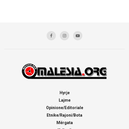
Hyrje
Lajme
Opinione/Editoriale
Etnike/Rajoni/Bota
Mërgata