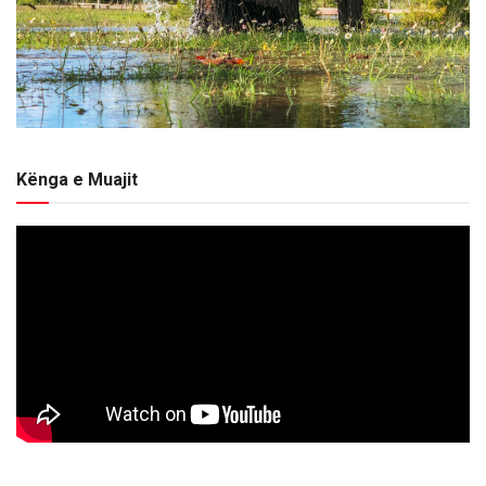
Kënga e Muajit