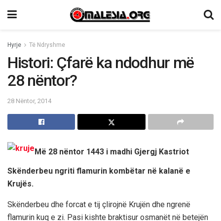
Hyrje
Të Ndryshme
Histori: Çfarë ka ndodhur më
28 nëntor?
28 Nëntor, 2014
Më 28 nëntor 1443 i madhi Gjergj Kastriot
Skënderbeu ngriti flamurin kombëtar në kalanë e
Krujës.
Skënderbeu dhe forcat e tij çlirojnë Krujën dhe ngrenë
flamurin kuq e zi. Pasi kishte braktisur osmanët në betejën