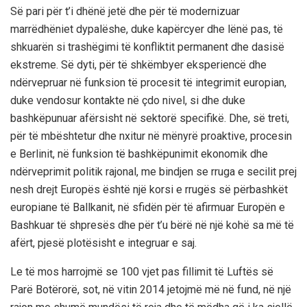
Së pari për t’i dhënë jetë dhe për të modernizuar
marrëdhëniet dypalëshe, duke kapërcyer dhe lënë pas, të
shkuarën si trashëgimi të konfliktit permanent dhe dasisë
ekstreme. Së dyti, për të shkëmbyer eksperiencë dhe
ndërvepruar në funksion të procesit të integrimit europian,
duke vendosur kontakte në çdo nivel, si dhe duke
bashkëpunuar afërsisht në sektorë specifikë. Dhe, së treti,
për të mbështetur dhe nxitur në mënyrë proaktive, procesin
e Berlinit, në funksion të bashkëpunimit ekonomik dhe
ndërveprimit politik rajonal, me bindjen se rruga e secilit prej
nesh drejt Europës është një korsi e rrugës së përbashkët
europiane të Ballkanit, në sfidën për të afirmuar Europën e
Bashkuar të shpresës dhe për t’u bërë në një kohë sa më të
afërt, pjesë plotësisht e integruar e saj.
Le të mos harrojmë se 100 vjet pas fillimit të Luftës së
Parë Botërorë, sot, në vitin 2014 jetojmë më në fund, në një