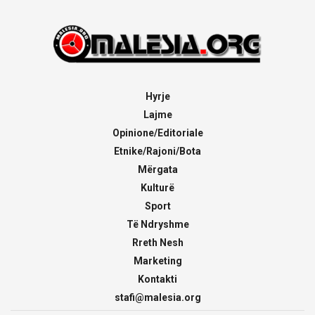
Hyrje
Lajme
Opinione/Editoriale
Etnike/Rajoni/Bota
Mërgata
Kulturë
Sport
Të Ndryshme
Rreth Nesh
Marketing
Kontakti
stafi@malesia.org