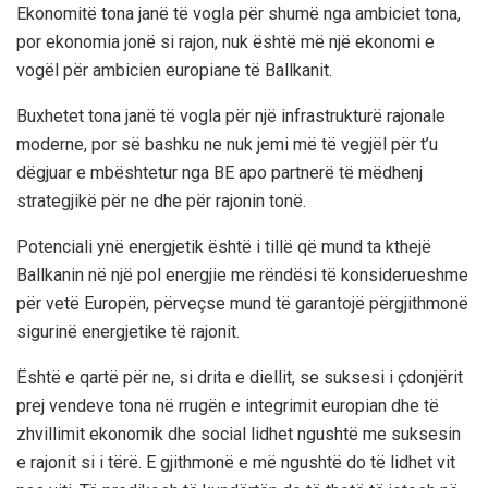
Ekonomitë tona janë të vogla për shumë nga ambiciet tona,
por ekonomia jonë si rajon, nuk është më një ekonomi e
vogël për ambicien europiane të Ballkanit.
Buxhetet tona janë të vogla për një infrastrukturë rajonale
moderne, por së bashku ne nuk jemi më të vegjël për t’u
dëgjuar e mbështetur nga BE apo partnerë të mëdhenj
strategjikë për ne dhe për rajonin tonë.
Potenciali ynë energjetik është i tillë që mund ta kthejë
Ballkanin në një pol energjie me rëndësi të konsiderueshme
për vetë Europën, përveçse mund të garantojë përgjithmonë
sigurinë energjetike të rajonit.
Është e qartë për ne, si drita e diellit, se suksesi i çdonjërit
prej vendeve tona në rrugën e integrimit europian dhe të
zhvillimit ekonomik dhe social lidhet ngushtë me suksesin
e rajonit si i tërë. E gjithmonë e më ngushtë do të lidhet vit