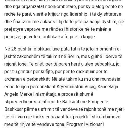
dhe nga organizatat ndërkombëtare, por ky dialog është në
radhë të parë, vlerë e krijuar nga lidershipi i të dy shteteve
dhe finalizimi me sukses i tij do të jetë pa asnjë dyshim, një
prej atyre veprave me rëndësi historike në të mirën e
popujve, që vetëm politika ka fuqinë t’i krijojë.
Në 28 gushtin e shkuar, unë pata fatin të jetoj momentin e
jashtëzakonshëm të takimit në Berlin, mes gjithë liderve të
rajonit tonë. Të cilët, për të parën herë u ulën sëbashku, jo
për t’u grindur për kufijtë, por për të diskutuar për të
ardhmen e përbashkët. Në atë takim ku m’u dha mundësia
edhe të njoh personalisht Kryeministrin Vuçiç, Kancelarja
Angela Merkel, nismëtarja e procesit shumë
shpresëdhënës të afrimit të Ballkanit me Europën e
Bashkuar përmes afrimit të vendeve të rajonit tonë me njëri-
tjetrin, vuri një theks entuziast tek projekti i shkëmbimeve
mes të rinjve të vendeve tona. Programi vizionar i