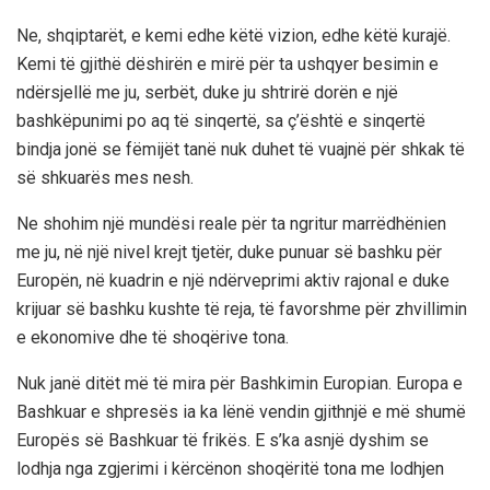
Ne, shqiptarët, e kemi edhe këtë vizion, edhe këtë kurajë.
Kemi të gjithë dëshirën e mirë për ta ushqyer besimin e
ndërsjellë me ju, serbët, duke ju shtrirë dorën e një
bashkëpunimi po aq të sinqertë, sa ç’është e sinqertë
bindja jonë se fëmijët tanë nuk duhet të vuajnë për shkak të
së shkuarës mes nesh.
Ne shohim një mundësi reale për ta ngritur marrëdhënien
me ju, në një nivel krejt tjetër, duke punuar së bashku për
Europën, në kuadrin e një ndërveprimi aktiv rajonal e duke
krijuar së bashku kushte të reja, të favorshme për zhvillimin
e ekonomive dhe të shoqërive tona.
Nuk janë ditët më të mira për Bashkimin Europian. Europa e
Bashkuar e shpresës ia ka lënë vendin gjithnjë e më shumë
Europës së Bashkuar të frikës. E s’ka asnjë dyshim se
lodhja nga zgjerimi i kërcënon shoqëritë tona me lodhjen