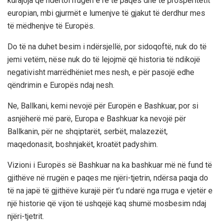
kurajoja që ndërtoi rrugën e re të paqes dhe të prosperitetit
europian, mbi gjurmët e lumenjve të gjakut të derdhur mes
të mëdhenjve të Europës.
Do të na duhet besim i ndërsjellë, por sidoqoftë, nuk do të
jemi vetëm, nëse nuk do të lejojmë që historia të ndikojë
negativisht marrëdhëniet mes nesh, e për pasojë edhe
qëndrimin e Europës ndaj nesh.
Ne, Ballkani, kemi nevojë për Europën e Bashkuar, por si
asnjëherë më parë, Europa e Bashkuar ka nevojë për
Ballkanin, për ne shqiptarët, serbët, malazezët,
maqedonasit, boshnjakët, kroatët padyshim.
Vizioni i Europës së Bashkuar na ka bashkuar më në fund të
gjithëve në rrugën e paqes me njëri-tjetrin, ndërsa paqja do
të na japë të gjithëve kurajë për t’u ndarë nga rruga e vjetër e
një historie që vijon të ushqejë kaq shumë mosbesim ndaj
njëri-tjetrit.