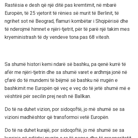
Rastësia e desh që një ditë pas kremtimit, në mbarë
Europën, të 25 vjetorit të rënies së murit të Berlinit, të
ngrihet sot në Beograd, flamuri kombëtar i Shqipërisë dhe
të nderojmë himnet e njëri-tjetrit, për të parë një takim mes
kryeministrash të dy vendeve tona pas 68 vitesh.
Sa shumë histori kemi ndarë së bashku, pa qenë kurrë të
afër me njëri-tjetrin dhe sa shumë varet e ardhmja jonë në
çfarë do të mundemi të bëjmë së bashku në rrugën e
bashkimit me Europën që veç e veç do të jetë shumë më e
vështirë për secilin prej nesh në Ballkan.
Do të na duhet vizion, por sidoqoftë, jo më shumë se sa
vizioni madhështor që transformoi vetë Europën.
Do të na duhet kurajë, por sidoqoftë, jo më shumë se sa