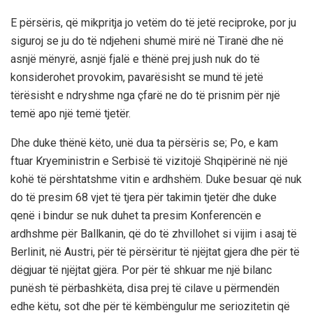
E përsëris, që mikpritja jo vetëm do të jetë reciproke, por ju
siguroj se ju do të ndjeheni shumë mirë në Tiranë dhe në
asnjë mënyrë, asnjë fjalë e thënë prej jush nuk do të
konsiderohet provokim, pavarësisht se mund të jetë
tërësisht e ndryshme nga çfarë ne do të prisnim për një
temë apo një temë tjetër.
Dhe duke thënë këto, unë dua ta përsëris se; Po, e kam
ftuar Kryeministrin e Serbisë të vizitojë Shqipërinë në një
kohë të përshtatshme vitin e ardhshëm. Duke besuar që nuk
do të presim 68 vjet të tjera për takimin tjetër dhe duke
qenë i bindur se nuk duhet ta presim Konferencën e
ardhshme për Ballkanin, që do të zhvillohet si vijim i asaj të
Berlinit, në Austri, për të përsëritur të njëjtat gjera dhe për të
dëgjuar të njëjtat gjëra. Por për të shkuar me një bilanc
punësh të përbashkëta, disa prej të cilave u përmendën
edhe këtu, sot dhe për të këmbëngulur me seriozitetin që