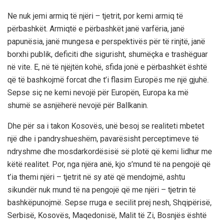
Ne nuk jemi armiq të njëri – tjetrit, por kemi armiq të
përbashkët. Armiqtë e përbashkët janë varfëria, janë
papunësia, janë mungesa e perspektivës për të rinjtë, janë
borxhi publik, deficiti dhe sigurisht, shumëçka e trashëguar
në vite. E, në të njëjtën kohë, sfida jonë e përbashkët është
që të bashkojmë forcat dhe t’i flasim Europës me një gjuhë.
Sepse siç ne kemi nevojë për Europën, Europa ka më
shumë se asnjëherë nevojë për Ballkanin.
Dhe për sa i takon Kosovës, unë besoj se realiteti mbetet
një dhe i pandryshueshëm, pavarësisht perceptimeve të
ndryshme dhe mosdarkordësisë së plotë që kemi lidhur me
këtë realitet. Por, nga njëra anë, kjo s’mund të na pengojë që
t’ia themi njëri – tjetrit në sy atë që mendojmë, ashtu
sikundër nuk mund të na pengojë që me njëri – tjetrin të
bashkëpunojmë. Sepse rruga e secilit prej nesh, Shqipërisë,
Serbisë, Kosovës, Maqedonisë, Malit të Zi, Bosnjës është