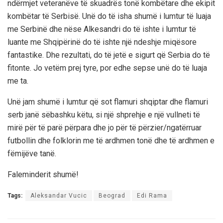
ndërmjet veteranëve të skuadrës tonë kombëtare dhe ekipit
kombëtar të Serbisë. Unë do të isha shumë i lumtur të luaja
me Serbinë dhe nëse Alkesandri do të ishte i lumtur të
luante me Shqipërinë do të ishte një ndeshje miqësore
fantastike. Dhe rezultati, do të jetë e sigurt që Serbia do të
fitonte. Jo vetëm prej tyre, por edhe sepse unë do të luaja
me ta.
Unë jam shumë i lumtur që sot flamuri shqiptar dhe flamuri
serb janë sëbashku këtu, si një shprehje e një vullneti të
mirë për të parë përpara dhe jo për të përzier/ngatërruar
futbollin dhe folklorin me të ardhmen tonë dhe të ardhmen e
fëmijëve tanë.
Faleminderit shumë!
Tags:
Aleksandar Vucic
Beograd
Edi Rama