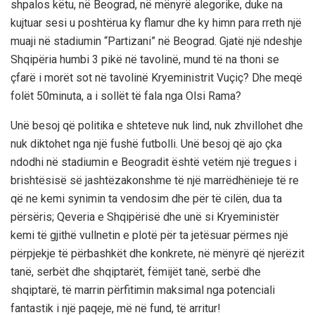
shpalos këtu, në Beograd, në mënyrë alegorike, duke na
kujtuar sesi u poshtërua ky flamur dhe ky himn para rreth një
muaji në stadiumin “Partizani” në Beograd. Gjatë një ndeshje
Shqipëria humbi 3 pikë në tavolinë, mund të na thoni se
çfarë i morët sot në tavolinë Kryeministrit Vuçiç? Dhe meqë
folët 50minuta, a i sollët të fala nga Olsi Rama?
Unë besoj që politika e shteteve nuk lind, nuk zhvillohet dhe
nuk diktohet nga një fushë futbolli. Unë besoj që ajo çka
ndodhi në stadiumin e Beogradit është vetëm një tregues i
brishtësisë së jashtëzakonshme të një marrëdhënieje të re
që ne kemi synimin ta vendosim dhe për të cilën, dua ta
përsëris; Qeveria e Shqipërisë dhe unë si Kryeministër
kemi të gjithë vullnetin e plotë për ta jetësuar përmes një
përpjekje të përbashkët dhe konkrete, në mënyrë që njerëzit
tanë, serbët dhe shqiptarët, fëmijët tanë, serbë dhe
shqiptarë, të marrin përfitimin maksimal nga potenciali
fantastik i një paqeje, më në fund, të arritur!