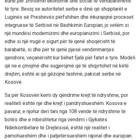
edhe për zhvillimin ekonomik dhe social të vendbanimeve
të tyre. Besoj se autoritetet serbe e dinë që shqiptarët e
Luginës së Preshevës përfshihen dhe inkurajojnë proceset
integruese të Serbisë në Bashkimin Europian, jo vetëm si
një mundësi modernizimi dhe europianizimi i Serbisë, por
edhe si një rrugë e sigurt për të qenë shoqërisht të
barabartë, si dhe për të qenë pjesë vendimmarrjes
qendrore, veçanërisht kur bëhet fjalë për fatet e tyre. Modeli
që ne e çmojmë dhe sugjerojmë që të shqyrtohet në këtë
drejtim, është ai që gëzojnë tashmë, pakicat serbe në
Kosovë.
Sa për Kosovën kemi dy qëndrime krejt të ndryshme, por
realiteti është një dhe krejt i pandryshueshëm. Kosova e
pavarur, e njohur deri tani nga 108 vende të ndryshme të
botës dhe e mbështetur nga vendimi i Gjykatës
Ndërkombëtare të Drejtësisë, është një realitet i
pamohueshëm dhe i patjetërsueshëm rajonal dhe europian.