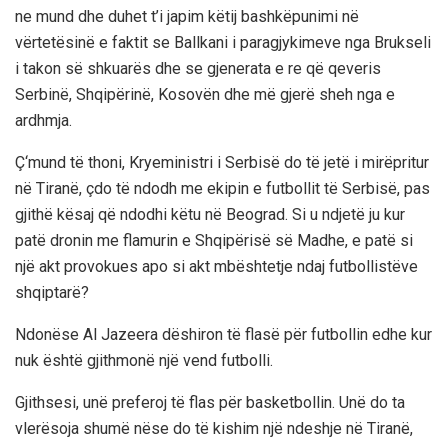
ne mund dhe duhet t’i japim këtij bashkëpunimi në
vërtetësinë e faktit se Ballkani i paragjykimeve nga Brukseli
i takon së shkuarës dhe se gjenerata e re që qeveris
Serbinë, Shqipërinë, Kosovën dhe më gjerë sheh nga e
ardhmja.
Ç‘mund të thoni, Kryeministri i Serbisë do të jetë i mirëpritur
në Tiranë, çdo të ndodh me ekipin e futbollit të Serbisë, pas
gjithë kësaj që ndodhi këtu në Beograd. Si u ndjetë ju kur
patë dronin me flamurin e Shqipërisë së Madhe, e patë si
një akt provokues apo si akt mbështetje ndaj futbollistëve
shqiptarë?
Ndonëse Al Jazeera dëshiron të flasë për futbollin edhe kur
nuk është gjithmonë një vend futbolli.
Gjithsesi, unë preferoj të flas për basketbollin. Unë do ta
vlerësoja shumë nëse do të kishim një ndeshje në Tiranë,