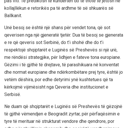
pas viti. Të predikosh të kundërtën do të thotë të jetosh në
kollajllëkun e retorikës pa të ardhme të së shkuarës së
Ballkanit.
Unë besoj se është një shans për vendet tona, që sot
qeverisen nga një gjeneratë tjetër. Dua të besoj se gjenerata
e re që qeveris sot Serbinë, do t’i shohë dhe do t’i
respektojë shqiptarët e Luginës së Preshevës si një urë,
me rëndësi strategjike, për lidhjen e fateve tona europiane.
Gëzimi i të gjithë të drejtave, të parashikuara në konventat
dhe normat europiane dhe ndërkombëtare prej tyre, është jo
vetëm dëshira, por edhe detyrimi ynë kushtetues që ta
kërkojmë vijimësisht nga Qeveria dhe institucionet e
Serbisë.
Ne duam që shqiptarët e Luginës së Preshevës të gëzojnë
të gjithë vëmendjen e Beogradit zyrtar, për përfaqësimin e
tyre të merituar në strukturat vendore dhe qendrore, por