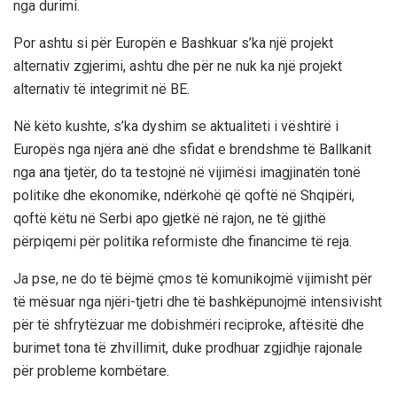
nga durimi.
Por ashtu si për Europën e Bashkuar s’ka një projekt
alternativ zgjerimi, ashtu dhe për ne nuk ka një projekt
alternativ të integrimit në BE.
Në këto kushte, s’ka dyshim se aktualiteti i vështirë i
Europës nga njëra anë dhe sfidat e brendshme të Ballkanit
nga ana tjetër, do ta testojnë në vijimësi imagjinatën tonë
politike dhe ekonomike, ndërkohë që qoftë në Shqipëri,
qoftë këtu në Serbi apo gjetkë në rajon, ne të gjithë
përpiqemi për politika reformiste dhe financime të reja.
Ja pse, ne do të bëjmë çmos të komunikojmë vijimisht për
të mësuar nga njëri-tjetri dhe të bashkëpunojmë intensivisht
për të shfrytëzuar me dobishmëri reciproke, aftësitë dhe
burimet tona të zhvillimit, duke prodhuar zgjidhje rajonale
për probleme kombëtare.