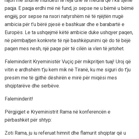
rajon me shumë mundësi të reja dhe të mëdha që i ka sjellë
paqja. E paqja erdhi më në fund, jo sepse ne u bëmë u bëmë
engjëj, por sepse na nxori natyrshëm në të njëjtën rrugë
ambicia për t’u bërë pjesë e bashkuar dhe e barabartë e
Europës. Le ta ushqejmë këtë ambicie duke ushqyer paqen,
në përmbajtjen konkrete të një bashkëpunimi që do të bëjë
paqen mes nesh, një paqe për të cilën ia vlen të jetohet.
Faleminderit Kryeministër Vuçiç për mikpritjen tuaj! Uroj që
vitin e ardhshëm t’ju kem mik në Tiranë, ku me siguri do t’ju
presim me të gjithë dëshirën e mirë për miqësi mes
shqiptarëve dhe serbëve.
Faleminderit!
Përgjigjet e Kryeministrit Rama në konferencën e
përbashkët për shtyp:
Zoti Rama, ju iu referuat himnit dhe flamurit shqiptar që u