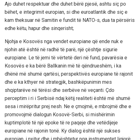
Ajo duhet respektuar dhe duhet bërë pjesë, ashtu siç po
bëhet, e integrimit europian, si dhe euroatlantik dhe siç e
kam theksuar në Samitin e fundit të NATO-s, dua ta përsëris
edhe këtu, hapur dhe sinqerisht;
Njohja e Kosovës nga vendet europiane që ende nuk e
njohin atë është në radhë të parë, një çështje sigurie
europiane. Le të jemi të vërtetë deri në fund, pavarësia e
Kosovës e ka bërë Ballkanin më të qëndrueshëm, i ka
dhënë më shumë qartësi, perspektivës europiane të rajonit
dhe e ka kthyer në strategjik, bashkëpunimin mes
shqiptarëve në tërësi dhe serbëve në veçanti. Çdo
perceptim i ri i Serbisë ndaj këtij realiteti është më shumë
sesa i mirëpritur prej nesh. Ne e çmojmë, e mbrojmë dhe e
promovojmë dialogun Kosovë-Serbi, si mishërimin
kuptimplotë të një epoke të re paqeje dhe vetëdijeje
europiane në rajonin tonë. Ky dialog është një sukses
europian, i nxitur dhe i mbështetur nga instrumentet ligjorë