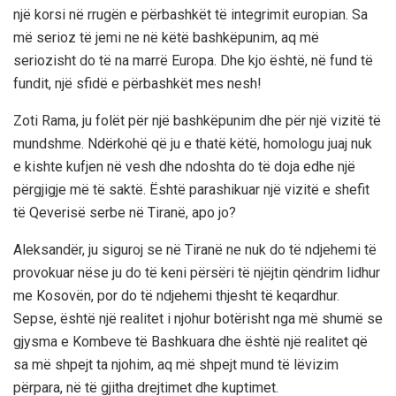
një korsi në rrugën e përbashkët të integrimit europian. Sa
më serioz të jemi ne në këtë bashkëpunim, aq më
seriozisht do të na marrë Europa. Dhe kjo është, në fund të
fundit, një sfidë e përbashkët mes nesh!
Zoti Rama, ju folët për një bashkëpunim dhe për një vizitë të
mundshme. Ndërkohë që ju e thatë këtë, homologu juaj nuk
e kishte kufjen në vesh dhe ndoshta do të doja edhe një
përgjigje më të saktë. Është parashikuar një vizitë e shefit
të Qeverisë serbe në Tiranë, apo jo?
Aleksandër, ju siguroj se në Tiranë ne nuk do të ndjehemi të
provokuar nëse ju do të keni përsëri të njëjtin qëndrim lidhur
me Kosovën, por do të ndjehemi thjesht të keqardhur.
Sepse, është një realitet i njohur botërisht nga më shumë se
gjysma e Kombeve të Bashkuara dhe është një realitet që
sa më shpejt ta njohim, aq më shpejt mund të lëvizim
përpara, në të gjitha drejtimet dhe kuptimet.