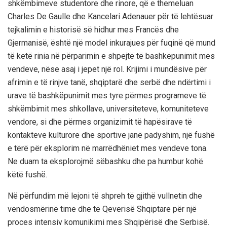
shkëmbimeve studentore dhe rinore, që e themeluan
Charles De Gaulle dhe Kancelari Adenauer për të lehtësuar
tejkalimin e historisë së hidhur mes Francës dhe
Gjermanisë, është një model inkurajues për fuqinë që mund
të ketë rinia në përparimin e shpejtë të bashkëpunimit mes
vendeve, nëse asaj i jepet një rol. Krijimi i mundësive për
afrimin e të rinjve tanë, shqiptarë dhe serbë dhe ndërtimi i
urave të bashkëpunimit mes tyre përmes programeve të
shkëmbimit mes shkollave, universiteteve, komuniteteve
vendore, si dhe përmes organizimit të hapësirave të
kontakteve kulturore dhe sportive janë padyshim, një fushë
e tërë për eksplorim në marrëdhëniet mes vendeve tona.
Ne duam ta eksplorojmë sëbashku dhe pa humbur kohë
këtë fushë.
Në përfundim më lejoni të shpreh të gjithë vullnetin dhe
vendosmërinë time dhe të Qeverisë Shqiptare për një
proces intensiv komunikimi mes Shqipërisë dhe Serbisë.