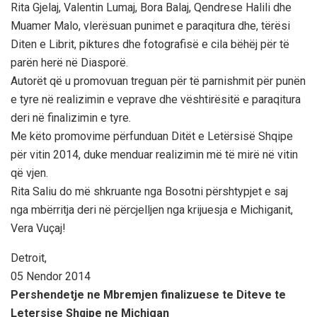
Rita Gjelaj, Valentin Lumaj, Bora Balaj, Qendrese Halili dhe
Muamer Malo, vlerësuan punimet e paraqitura dhe, tërësi
Diten e Librit, piktures dhe fotografisë e cila bëhëj për të
parën herë në Diasporë.
Autorët që u promovuan treguan për të parnishmit për punën
e tyre në realizimin e veprave dhe vështirësitë e paraqitura
deri në finalizimin e tyre.
Me këto promovime përfunduan Ditët e Letërsisë Shqipe
për vitin 2014, duke menduar realizimin më të mirë në vitin
që vjen.
Rita Saliu do më shkruante nga Bosotni përshtypjet e saj
nga mbërritja deri në përcjelljen nga krijuesja e Michiganit,
Vera Vuçaj!
Detroit,
05 Nendor 2014
Pershendetje ne Mbremjen finalizuese te Diteve te
Letersise Shqipe ne Michigan