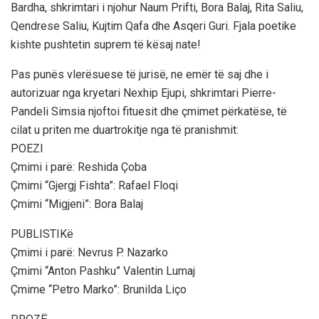
Bardha, shkrimtari i njohur Naum Prifti, Bora Balaj, Rita Saliu,
Qendrese Saliu, Kujtim Qafa dhe Asqeri Guri. Fjala poetike
kishte pushtetin suprem të kësaj nate!
Pas punës vlerësuese të jurisë, ne emër të saj dhe i
autorizuar nga kryetari Nexhip Ejupi, shkrimtari Pierre-
Pandeli Simsia njoftoi fituesit dhe çmimet përkatëse, të
cilat u priten me duartrokitje nga të pranishmit:
POEZI
Çmimi i parë: Reshida Çoba
Çmimi “Gjergj Fishta”: Rafael Floqi
Çmimi “Migjeni”: Bora Balaj
PUBLISTIKë
Çmimi i parë: Nevrus P. Nazarko
Çmimi “Anton Pashku” Valentin Lumaj
Çmime “Petro Marko”: Brunilda Liço