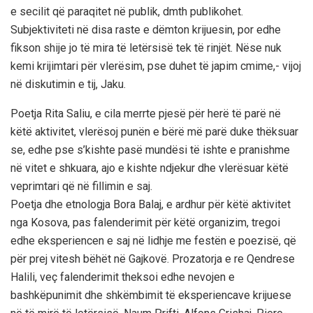
e secilit që paraqitet në publik, dmth publikohet.
Subjektiviteti në disa raste e dëmton krijuesin, por edhe
fikson shije jo të mira të letërsisë tek të rinjët. Nëse nuk
kemi krijimtari për vlerësim, pse duhet të japim cmime,- vijoj
në diskutimin e tij, Jaku.
Poetja Rita Saliu, e cila merrte pjesë për herë të parë në
këtë aktivitet, vlerësoj punën e bërë më parë duke thëksuar
se, edhe pse s’kishte pasë mundësi të ishte e pranishme
në vitet e shkuara, ajo e kishte ndjekur dhe vlerësuar këtë
veprimtari që në fillimin e saj.
Poetja dhe etnologja Bora Balaj, e ardhur për këtë aktivitet
nga Kosova, pas falenderimit për këtë organizim, tregoi
edhe eksperiencen e saj në lidhje me festën e poezisë, që
për prej vitesh bëhët në Gajkovë. Prozatorja e re Qendrese
Halili, veç falenderimit theksoi edhe nevojen e
bashkëpunimit dhe shkëmbimit të eksperiencave krijuese