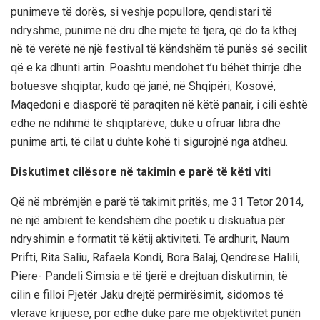
punimeve të dorës, si veshje popullore, qendistari të
ndryshme, punime në dru dhe mjete të tjera, që do ta kthej
në të verëtë në një festival të këndshëm të punës së secilit
që e ka dhunti artin. Poashtu mendohet t’u bëhët thirrje dhe
botuesve shqiptar, kudo që janë, në Shqipëri, Kosovë,
Maqedoni e diasporë të paraqiten në këtë panair, i cili është
edhe në ndihmë të shqiptarëve, duke u ofruar libra dhe
punime arti, të cilat u duhte kohë ti sigurojnë nga atdheu.
Diskutimet cilësore në takimin e parë të këti viti
Që në mbrëmjën e parë të takimit pritës, me 31 Tetor 2014,
në një ambient të këndshëm dhe poetik u diskuatua për
ndryshimin e formatit të këtij aktiviteti. Të ardhurit, Naum
Prifti, Rita Saliu, Rafaela Kondi, Bora Balaj, Qendrese Halili,
Piere- Pandeli Simsia e të tjerë e drejtuan diskutimin, të
cilin e filloi Pjetër Jaku drejtë përmirësimit, sidomos të
vlerave krijuese, por edhe duke parë me objektivitet punën