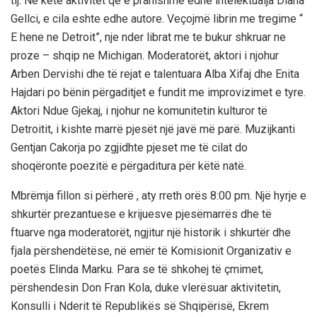
tij. Ne kete aktivitet qe e pranishme edhe intelektualja Diana
Gellci, e cila eshte edhe autore. Veçojmë librin me tregime “
E hene ne Detroit”, nje nder librat me te bukur shkruar ne
proze – shqip ne Michigan. Moderatorët, aktori i njohur
Arben Dervishi dhe të rejat e talentuara Alba Xifaj dhe Enita
Hajdari po bënin përgaditjet e fundit me improvizimet e tyre.
Aktori Ndue Gjekaj, i njohur ne komunitetin kulturor të
Detroitit, i kishte marrë pjesët një javë më parë. Muzijkanti
Gentjan Cakorja po zgjidhte pjeset me të cilat do
shoqëronte poezitë e përgaditura për këtë natë.
Mbrëmja fillon si përherë , aty rreth orës 8:00 pm. Një hyrje e
shkurtër prezantuese e krijuesve pjesëmarrës dhe të
ftuarve nga moderatorët, ngjitur një historik i shkurtër dhe
fjala përshendëtëse, në emër të Komisionit Organizativ e
poetës Elinda Marku. Para se të shkohej të çmimet,
përshendesin Don Fran Kola, duke vlerësuar aktivitetin,
Konsulli i Nderit të Republikës së Shqipërisë, Ekrem