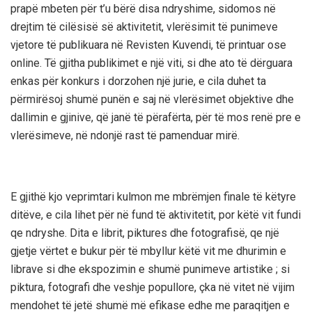
prapë mbeten për t’u bërë disa ndryshime, sidomos në
drejtim të cilësisë së aktivitetit, vlerësimit të punimeve
vjetore të publikuara në Revisten Kuvendi, të printuar ose
online. Të gjitha publikimet e një viti, si dhe ato të dërguara
enkas për konkurs i dorzohen një jurie, e cila duhet ta
përmirësoj shumë punën e saj në vlerësimet objektive dhe
dallimin e gjinive, që janë të përafërta, për të mos renë pre e
vlerësimeve, në ndonjë rast të pamenduar mirë.
E gjithë kjo veprimtari kulmon me mbrëmjen finale të këtyre
ditëve, e cila lihet për në fund të aktivitetit, por këtë vit fundi
qe ndryshe. Dita e librit, piktures dhe fotografisë, qe një
gjetje vërtet e bukur për të mbyllur këtë vit me dhurimin e
librave si dhe ekspozimin e shumë punimeve artistike ; si
piktura, fotografi dhe veshje popullore, çka në vitet në vijim
mendohet të jetë shumë më efikase edhe me paraqitjen e