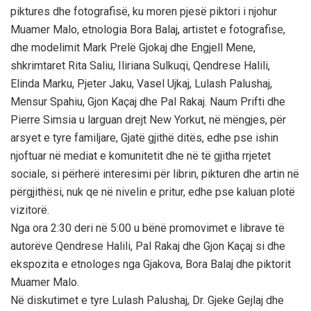
piktures dhe fotografisë, ku moren pjesë piktori i njohur
Muamer Malo, etnologia Bora Balaj, artistet e fotografise,
dhe modelimit Mark Prelë Gjokaj dhe Engjell Mene,
shkrimtaret Rita Saliu, Iliriana Sulkuqi, Qendrese Halili,
Elinda Marku, Pjeter Jaku, Vasel Ujkaj, Lulash Palushaj,
Mensur Spahiu, Gjon Kaçaj dhe Pal Rakaj. Naum Prifti dhe
Pierre Simsia u larguan drejt New Yorkut, në mëngjes, për
arsyet e tyre familjare, Gjatë gjithë ditës, edhe pse ishin
njoftuar në mediat e komunitetit dhe në të gjitha rrjetet
sociale, si përherë interesimi për librin, pikturen dhe artin në
përgjithësi, nuk qe në nivelin e pritur, edhe pse kaluan plotë
vizitorë.
Nga ora 2:30 deri në 5:00 u bënë promovimet e librave të
autorëve Qendrese Halili, Pal Rakaj dhe Gjon Kaçaj si dhe
ekspozita e etnologes nga Gjakova, Bora Balaj dhe piktorit
Muamer Malo.
Në diskutimet e tyre Lulash Palushaj, Dr. Gjeke Gejlaj dhe