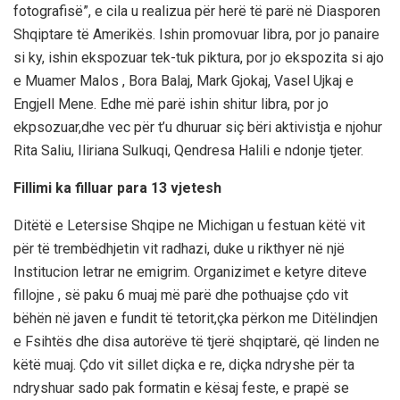
fotografisë”, e cila u realizua për herë të parë në Diasporen
Shqiptare të Amerikës. Ishin promovuar libra, por jo panaire
si ky, ishin ekspozuar tek-tuk piktura, por jo ekspozita si ajo
e Muamer Malos , Bora Balaj, Mark Gjokaj, Vasel Ujkaj e
Engjell Mene. Edhe më parë ishin shitur libra, por jo
ekpsozuar,dhe vec për t’u dhuruar siç bëri aktivistja e njohur
Rita Saliu, Iliriana Sulkuqi, Qendresa Halili e ndonje tjeter.
Fillimi ka filluar para 13 vjetesh
Ditëtë e Letersise Shqipe ne Michigan u festuan këtë vit
për të trembëdhjetin vit radhazi, duke u rikthyer në një
Institucion letrar ne emigrim. Organizimet e ketyre diteve
fillojne , së paku 6 muaj më parë dhe pothuajse çdo vit
bëhën në javen e fundit të tetorit,çka përkon me Ditëlindjen
e Fsihtës dhe disa autorëve të tjerë shqiptarë, që linden ne
këtë muaj. Çdo vit sillet diçka e re, diçka ndryshe për ta
ndryshuar sado pak formatin e kësaj feste, e prapë se