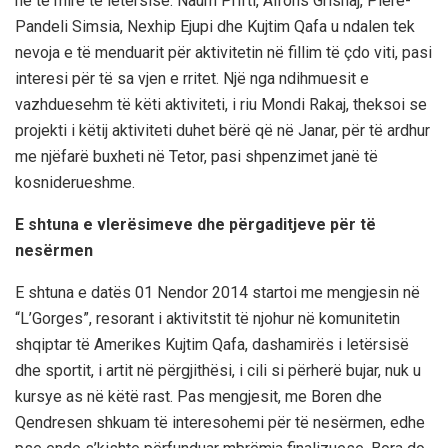
në të mirë të letërsisë. Naum Prifti, Alfons Grishaj, Piere-
Pandeli Simsia, Nexhip Ejupi dhe Kujtim Qafa u ndalen tek
nevoja e të menduarit për aktivitetin në fillim të çdo viti, pasi
interesi për të sa vjen e rritet. Një nga ndihmuesit e
vazhduesehm të këti aktiviteti, i riu Mondi Rakaj, theksoi se
projekti i këtij aktiviteti duhet bërë që në Janar, për të ardhur
me njëfarë buxheti në Tetor, pasi shpenzimet janë të
kosniderueshme.
E shtuna e vlerësimeve dhe përgaditjeve për të
nesërmen
E shtuna e datës 01 Nendor 2014 startoi me mengjesin në
“L’Gorges”, resorant i aktivitstit të njohur në komunitetin
shqiptar të Amerikes Kujtim Qafa, dashamirës i letërsisë
dhe sportit, i artit në përgjithësi, i cili si përherë bujar, nuk u
kursye as në këtë rast. Pas mengjesit, me Boren dhe
Qendresen shkuam të interesohemi për të nesërmen, edhe