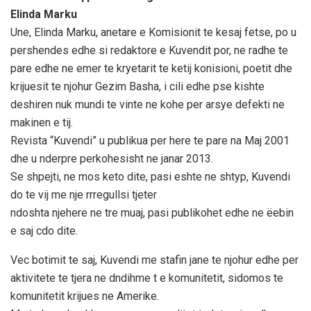
Elinda Marku
Une, Elinda Marku, anetare e Komisionit te kesaj fetse, po u
pershendes edhe si redaktore e Kuvendit por, ne radhe te
pare edhe ne emer te kryetarit te ketij konisioni, poetit dhe
krijuesit te njohur Gezim Basha, i cili edhe pse kishte
deshiren nuk mundi te vinte ne kohe per arsye defekti ne
makinen e tij.
Revista “Kuvendi” u publikua per here te pare na Maj 2001
dhe u nderpre perkohesisht ne janar 2013.
Se shpejti, ne mos keto dite, pasi eshte ne shtyp, Kuvendi
do te vij me nje rrregullsi tjeter
ndoshta njehere ne tre muaj, pasi publikohet edhe ne ëebin
e saj cdo dite.
Vec botimit te saj, Kuvendi me stafin jane te njohur edhe per
aktivitete te tjera ne dndihme t e komunitetit, sidomos te
komunitetit krijues ne Amerike.