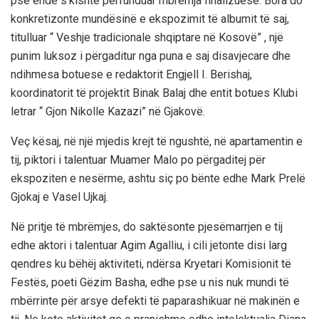
pse ende s’kishte përfunduar mbrëmja finalizuese. Bora do
konkretizonte mundësinë e ekspozimit të albumit të saj,
titulluar “ Veshje tradicionale shqiptare në Kosovë” , një
punim luksoz i përgaditur nga puna e saj disavjecare dhe
ndihmesa botuese e redaktorit Engjell I. Berishaj,
koordinatorit të projektit Binak Balaj dhe entit botues Klubi
letrar “ Gjon Nikolle Kazazi” në Gjakovë.
Veç kësaj, në një mjedis krejt të ngushtë, në apartamentin e
tij, piktori i talentuar Muamer Malo po përgaditej për
ekspoziten e nesërme, ashtu siç po bënte edhe Mark Prelë
Gjokaj e Vasel Ujkaj.
Në pritje të mbrëmjes, do saktësonte pjesëmarrjen e tij
edhe aktori i talentuar Agim Agalliu, i cili jetonte disi larg
qendres ku bëhëj aktiviteti, ndërsa Kryetari Komisionit të
Festës, poeti Gëzim Basha, edhe pse u nis nuk mundi të
mbërrinte për arsye defekti të paparashikuar në makinën e