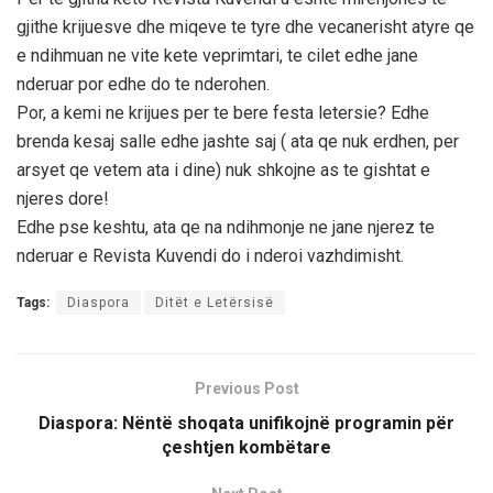
gjithe krijuesve dhe miqeve te tyre dhe vecanerisht atyre qe
e ndihmuan ne vite kete veprimtari, te cilet edhe jane
nderuar por edhe do te nderohen.
Por, a kemi ne krijues per te bere festa letersie? Edhe
brenda kesaj salle edhe jashte saj ( ata qe nuk erdhen, per
arsyet qe vetem ata i dine) nuk shkojne as te gishtat e
njeres dore!
Edhe pse keshtu, ata qe na ndihmonje ne jane njerez te
nderuar e Revista Kuvendi do i nderoi vazhdimisht.
Tags:
Diaspora
Ditët e Letërsisë
Previous Post
Diaspora: Nëntë shoqata unifikojnë programin për
çeshtjen kombëtare