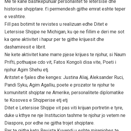
Me te kane bashkepunuar personalitet te letersise dhe
historise shqiptare. t’i permendesh gjithe emrat eshte teper
e veshtire.
Fill pas botimit te revistes u realizuan edhe Ditet e
Letersise Shqipe ne Michigan, ku qe ne fillim e deri me sot
ka qene aktivitet i hapur per te gjithe krijuesit dhe
dashamiresit e librit.
Ne kete aktivitet kane marre pjese krijues te njohur, si Naum
Prifti, pothuajse cdo vit, Fatos Kongoli disa vite, Poeti i
njohur Agim Shehu etj.
Aritstet e fjales dhe kenges: Justina Aliaj, Aleksander Ruci,
Pandi Syku, Agim Agalliu, poete e prozator te njohur te
komunitetit shqiptar ne Amerike, personalitete diplomatike
te Kosoves e Shqiperise etj etj
Ditet e Letersise Shqipe vit pas viti krijuan portretin e tyre,
duke u kthye ne nje Institucion tashme te njohur jo vetem ne
Diaspore, por edhe ne gjitha trojet shqiptare.
Per te gjitha keto Revista Kuvendi u eshte mirenjohes te