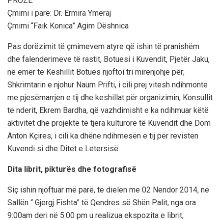
PROZË
Çmimi i parë: Dr. Ermira Ymeraj
Çmimi “Faik Konica” Agim Dëshnica
Pas dorëzimit të çmimevem atyre që ishin të pranishëm
dhe falenderimeve të rastit, Botuesi i Kuvendit, Pjetër Jaku,
në emër të Këshillit Botues njoftoi tri mirënjohje për;
Shkrimtarin e njohur Naum Prifti, i cili prej vitesh ndihmonte
me pjesëmarrjen e tij dhe keshillat për organizimin, Konsullit
të nderit, Ekrem Bardha, që vazhdimisht e ka ndihmuar këtë
aktivitet dhe projekte të tjera kulturore të Kuvendit dhe Dom
Anton Kçires, i cili ka dhënë ndihmesën e tij për revisten
Kuvendi si dhe Ditet e Letersisë.
Dita librit, pikturës dhe fotografisë
Siç ishin njoftuar më parë, të dielën me 02 Nendor 2014, në
Sallën “ Gjergj Fishta” të Qendres së Shën Palit, nga ora
9:00am deri në 5:00 pm u realizua ekspozita e librit,