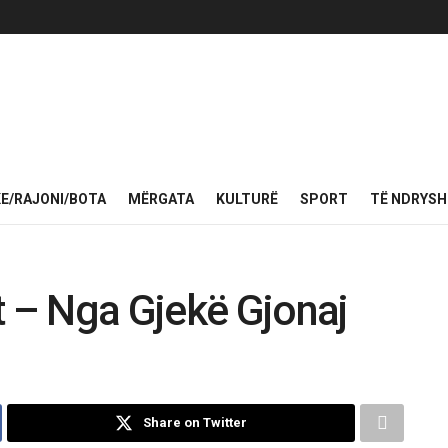
KE/RAJONI/BOTA
MËRGATA
KULTURË
SPORT
TË NDRYS
t – Nga Gjekë Gjonaj
Share on Twitter