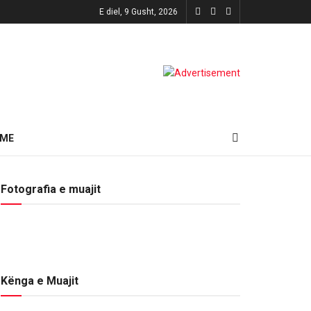
E diel, 9 Gusht, 2026
HME
Fotografia e muajit
Kënga e Muajit