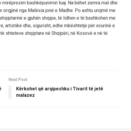
e e mirëpresim bashkëpunimin tuaj. Na bëhet zemra mal dhe
e origjinë nga Malësia jonë e Madhe. Po ashtu urojmë me
n shqiptarinë e gjuhën shqipe, të lidhen e të bashkohen me
ore, artistike dhe, sigurisht, edhe mbështetje për ecurinë e
 të shteteve shqiptare në Shqipëri, në Kosovë e në të
Next Post
ë
Kërkohet që arqipeshku i Tivarit të jetë
malazez