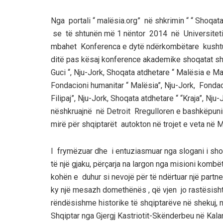
Nga portali “ malësia.org” në shkrimin “ “ Shoq
se të shtunën më 1 nëntor 2014 në Universitetin
mbahet Konferenca e dytë ndërkombëtare kushtuar
ditë pas kësaj konference akademike shoqatat shqi
Guci “, Nju-Jork, Shoqata atdhetare “ Malësia e Ma
Fondacioni humanitar “ Malësia”, Nju-Jork, Fondac
Filipaj”, Nju-Jork, Shoqata atdhetare “ “Kraja”, Nju
nëshkruajnë në Detroit Rregulloren e bashkëpunimi
mirë për shqiptarët autokton në trojet e veta në Ma
I frymëzuar dhe i entuziasmuar nga slogani i sh
të një gjaku, përçarja na largon nga misioni kombë
kohën e duhur si nevojë për të ndërtuar një partn
ky një mesazh domethënës , që vjen jo rastësisht n
rëndësishme historike të shqiptarëve në shekuj, n
Shqiptar nga Gjergj Kastriotit-Skënderbeu në Kala