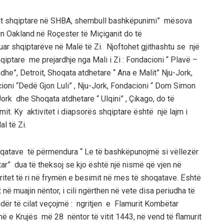
atat shqiptare në SHBA, shembull bashkëpunimi” mësova
 Oakland në Roçester të Miçiganit do të
 shqiptarëve në Malë të Zi. Njoftohet gjithashtu se një
ptare me prejardhje nga Mali i Zi : Fondacioni “ Plavë –
dhe”, Detroit, Shoqata atdhetare “ Ana e Malit” Nju-Jork,
ioni “Dedë Gjon Luli” , Nju-Jork, Fondacioni “ Dom Simon
-Jork dhe Shoqata atdhetare “ Ulqini” , Çikago, do të
t. Ky aktivitet i diapsorës shqiptare është një lajm i
l të Zi.
oqatave të përmendura “ Le të bashkëpunojmë si vëllezër
tar” dua të theksoj se kjo është një nismë që vjen në
eritet të ri në frymën e besimit në mes të shoqatave. Është
ë muajin nëntor, i cili ngërthen në vete disa periudha të
dër të cilat veçojmë : ngritjen e Flamurit Kombëtar
në e Krujës më 28 nëntor të vitit 1443, në vend të flamurit