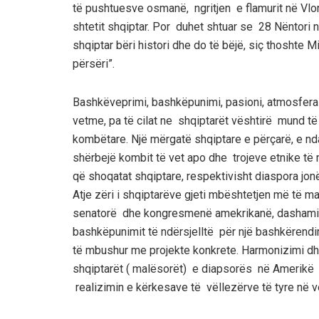
të pushtuesve osmanë, ngritjen e flamurit në Vl
shtetit shqiptar. Por duhet shtuar se 28 Nëntori nu
shqiptar bëri histori dhe do të bëjë, siç thoshte Mi
përsëri”.
Bashkëveprimi, bashkëpunimi, pasioni, atmosfera 
vetme, pa të cilat ne shqiptarët vështirë mund të
kombëtare. Një mërgatë shqiptare e përçarë, e nda
shërbejë kombit të vet apo dhe trojeve etnike të
që shoqatat shqiptare, respektivisht diaspora jon
Atje zëri i shqiptarëve gjeti mbështetjen më të 
senatorë dhe kongresmenë amekrikanë, dashamirë 
bashkëpunimit të ndërsjelltë për një bashkërendi
të mbushur me projekte konkrete. Harmonizimi dhe
shqiptarët ( malësorët) e diapsorës në Amerikë 
realizimin e kërkesave të vëllezërve të tyre në v