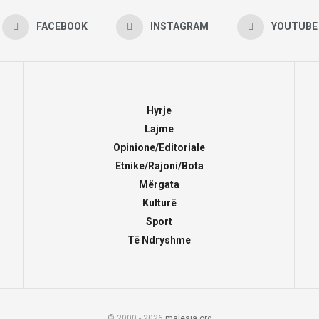
FACEBOOK
INSTAGRAM
YOUTUBE
Hyrje
Lajme
Opinione/Editoriale
Etnike/Rajoni/Bota
Mërgata
Kulturë
Sport
Të Ndryshme
© 2000 - 2026
malesia.org