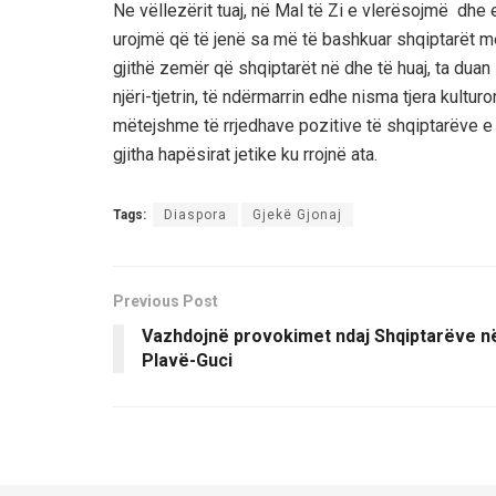
Ne vëllezërit tuaj, në Mal të Zi e vlerësojmë dh
urojmë që të jenë sa më të bashkuar shqiptarët m
gjithë zemër që shqiptarët në dhe të huaj, ta dua
njëri-tjetrin, të ndërmarrin edhe nisma tjera kultur
mëtejshme të rrjedhave pozitive të shqiptarëve e
gjitha hapësirat jetike ku rrojnë ata.
Tags:
Diaspora
Gjekë Gjonaj
Previous Post
Vazhdojnë provokimet ndaj Shqiptarëve n
Plavë-Guci