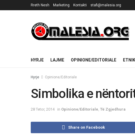
Rreth Nesh
Marketing
Kontakti
stafi@malesia.org
HYRJE
LAJME
OPINIONE/EDITORIALE
ETNI
Hyrje
Opinione/Editoriale
Simbolika e nëntori
28 Tetor, 2014
in
Opinione/Editoriale
,
Të Zgjedhura
Share on Facebook