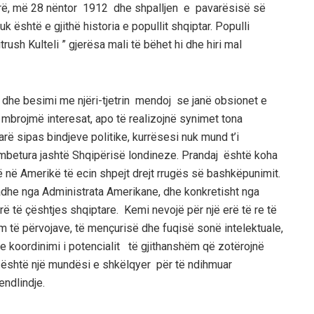
orë, më 28 nëntor 1912 dhe shpalljen e pavarësisë së
k është e gjithë historia e popullit shqiptar. Populli
trush Kulteli ” gjerësa mali të bëhet hi dhe hiri mal
dhe besimi me njëri-tjetrin mendoj se janë obsionet e
 mbrojmë interesat, apo të realizojnë synimet tona
rë sipas bindjeve politike, kurrësesi nuk mund t’i
 mbetura jashtë Shqipërisë londineze. Prandaj është koha
ë në Amerikë të ecin shpejt drejt rrugës së bashkëpunimit.
madhe nga Administrata Amerikane, dhe konkretisht nga
të çështjes shqiptare. Kemi nevojë për një erë të re të
m të përvojave, të mençurisë dhe fuqisë sonë intelektuale,
 koordinimi i potencialit të gjithanshëm që zotërojnë
është një mundësi e shkëlqyer për të ndihmuar
endlindje.