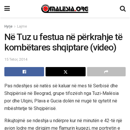
Hyrje
Lajme
Në Tuz u festua në përkrahje të
kombëtares shqiptare (video)
15 Tetor, 2014
Pas ndeshjes së natës së kaluar në mes të Serbisë dhe
Shqipërisë në Beograd, grupe tifozësh nga Tuzi-Malësia
por dhe Ulqini, Plava e Gucia dolën në rrugë të qytetit në
mbështetje të Shqipërisë.
Rikujtojmë se ndeshja u ndërpre kur në minutën e 42-të një
avion lodre me dirigjim me flamurin kuqezi, me portretin e