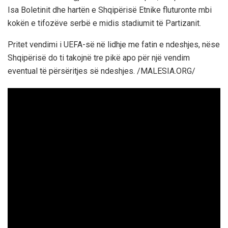
Isa Boletinit dhe hartën e Shqipërisë Etnike fluturonte mbi
kokën e tifozëve serbë e midis stadiumit të Partizanit.
Pritet vendimi i UEFA-së në lidhje me fatin e ndeshjes, nëse
Shqipërisë do ti takojnë tre pikë apo për një vendim
eventual të përsëritjes së ndeshjes. /MALESIA.ORG/