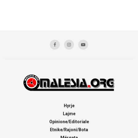
Hyrje
Lajme
Opinione/Editoriale
Etnike/Rajoni/Bota
Mërgata