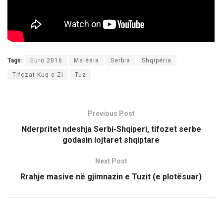
Tags:
Euro 2016
Malësia
Serbia
Shqipëria
Tifozat Kuq e Zi
Tuz
Previous Post
Nderpritet ndeshja Serbi-Shqiperi, tifozet serbe
godasin lojtaret shqiptare
Next Post
Rrahje masive në gjimnazin e Tuzit (e plotësuar)