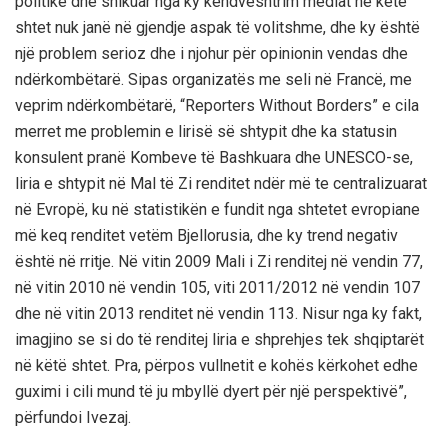
politikë dhe shikuar nga ky këndvështrim mediat në këtë
shtet nuk janë në gjendje aspak të volitshme, dhe ky është
një problem serioz dhe i njohur për opinionin vendas dhe
ndërkombëtarë. Sipas organizatës me seli në Francë, me
veprim ndërkombëtarë, “Reporters Without Borders” e cila
merret me problemin e lirisë së shtypit dhe ka statusin
konsulent pranë Kombeve të Bashkuara dhe UNESCO-se,
liria e shtypit në Mal të Zi renditet ndër më te centralizuarat
në Evropë, ku në statistikën e fundit nga shtetet evropiane
më keq renditet vetëm Bjellorusia, dhe ky trend negativ
është në rritje. Në vitin 2009 Mali i Zi renditej në vendin 77,
në vitin 2010 në vendin 105, viti 2011/2012 në vendin 107
dhe në vitin 2013 renditet në vendin 113. Nisur nga ky fakt,
imagjino se si do të renditej liria e shprehjes tek shqiptarët
në këtë shtet. Pra, përpos vullnetit e kohës kërkohet edhe
guximi i cili mund të ju mbyllë dyert për një perspektivë”,
përfundoi Ivezaj.