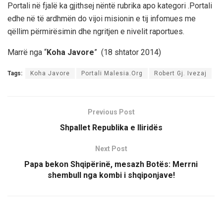
Portali në fjalë ka gjithsej nëntë rubrika apo kategori .Portali
edhe në të ardhmën do vijoi misionin e tij infomues me
qëllim përmirësimin dhe ngritjen e nivelit raportues.
Marrë nga “
Koha Javore
” (18 shtator 2014)
Tags:
Koha Javore
Portali Malesia.Org
Robert Gj. Ivezaj
Previous Post
Shpallet Republika e Iliridës
Next Post
Papa bekon Shqipërinë, mesazh Botës: Merrni
shembull nga kombi i shqiponjave!