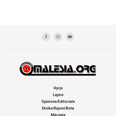
Hyrje
Lajme
Opinione/Editoriale
Etnike/Rajoni/Bota
Mërgata