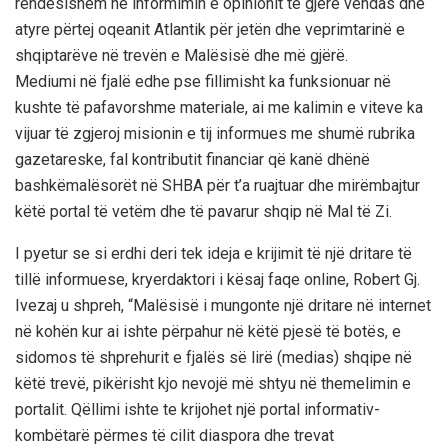
rëndësishëm në informimin e opinionit të gjërë vendas dhe
atyre përtej oqeanit Atlantik për jetën dhe veprimtarinë e
shqiptarëve në trevën e Malësisë dhe më gjërë.
Mediumi në fjalë edhe pse fillimisht ka funksionuar në
kushte të pafavorshme materiale, ai me kalimin e viteve ka
vijuar të zgjeroj misionin e tij informues me shumë rubrika
gazetareske, fal kontributit financiar që kanë dhënë
bashkëmalësorët në SHBA për t’a ruajtuar dhe mirëmbajtur
këtë portal të vetëm dhe të pavarur shqip në Mal të Zi.
I pyetur se si erdhi deri tek ideja e krijimit të një dritare të
tillë informuese, kryerdaktori i kësaj faqe online, Robert Gj.
Ivezaj u shpreh, “Malësisë i mungonte një dritare në internet
në kohën kur ai ishte përpahur në këtë pjesë të botës, e
sidomos të shprehurit e fjalës së lirë (medias) shqipe në
këtë trevë, pikërisht kjo nevojë më shtyu në themelimin e
portalit. Qëllimi ishte te krijohet një portal informativ-
kombëtarë përmes të cilit diaspora dhe trevat