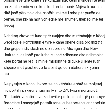
obligimeve dhe kohës së kufizuar nuk kemi mundësi të jemi
prezent në çdo vend ku e kërkon kjo punë. Mijëra lexues në
ditë janë përkrahja dhe shpërblimi më i mire për punën që
bëjmë, dhe kjo na motivon edhe më shumë”, theksoi më tej
Ivezaj.
Ndërkaq viteve të fundit për ruajtjen dhe mirëmbajtje e kësaj
webfaqeje, kontributin e tyre e kanë dhënë disa organizata
dhe grupe individësh në diasporë në Michigan dhe New
Jork të cilët kohë pas kohe e kanë ndihmuar dhe ndihmojnë
këtë portal në realizimin e misionit të tij duke u lehtësuar
shpenzimet pjestarëve të stafit që deri atëherë i kryenin
ata.
Në pyetjen e Koha Javore se sa vështire është të mbijetoj
një portal i pavarur shqip në Mal të Zi?, Ivezaj përgjigjet,
“Përkudër vështirësive kadrovike profesionale që për arsye
financiare i mungojnë portalit tonë, duhet potencuar aspektin