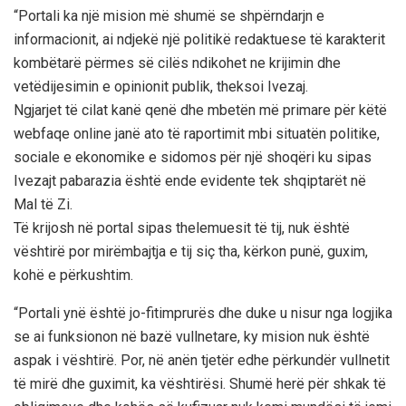
“Portali ka një mision më shumë se shpërndarjn e
informacionit, ai ndjekë një politikë redaktuese të karakterit
kombëtarë përmes së cilës ndikohet ne krijimin dhe
vetëdijesimin e opinionit publik, theksoi Ivezaj.
Ngjarjet të cilat kanë qenë dhe mbetën më primare për këtë
webfaqe online janë ato të raportimit mbi situatën politike,
sociale e ekonomike e sidomos për një shoqëri ku sipas
Ivezajt pabarazia është ende evidente tek shqiptarët në
Mal të Zi.
Të krijosh në portal sipas thelemuesit të tij, nuk është
vështirë por mirëmbajtja e tij siç tha, kërkon punë, guxim,
kohë e përkushtim.
“Portali ynë është jo-fitimprurës dhe duke u nisur nga logjika
se ai funksionon në bazë vullnetare, ky mision nuk është
aspak i vështirë. Por, në anën tjetër edhe përkundër vullnetit
të mirë dhe guximit, ka vështirësi. Shumë herë për shkak të