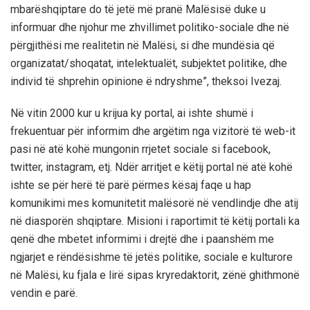
mbarëshqiptare do të jetë më pranë Malësisë duke u
informuar dhe njohur me zhvillimet politiko-sociale dhe në
përgjithësi me realitetin në Malësi, si dhe mundësia që
organizatat/shoqatat, intelektualët, subjektet politike, dhe
individ të shprehin opinione ë ndryshme”, theksoi Ivezaj.
Në vitin 2000 kur u krijua ky portal, ai ishte shumë i
frekuentuar për informim dhe argëtim nga vizitorë të web-it
pasi në atë kohë mungonin rrjetet sociale si facebook,
twitter, instagram, etj. Ndër arritjet e këtij portal në atë kohë
ishte se për herë të parë përmes kësaj faqe u hap
komunikimi mes komunitetit malësorë në vendlindje dhe atij
në diasporën shqiptare. Misioni i raportimit të këtij portali ka
qenë dhe mbetet informimi i drejtë dhe i paanshëm me
ngjarjet e rëndësishme të jetës politike, sociale e kulturore
në Malësi, ku fjala e lirë sipas kryredaktorit, zënë ghithmonë
vendin e parë.