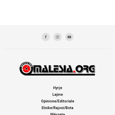
Hyrje
Lajme
Opinione/Editoriale
Etnike/Rajoni/Bota
Mërgata