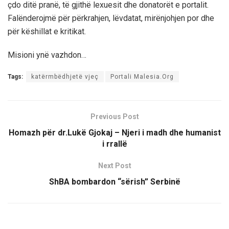
çdo ditë pranë, të gjithë lexuesit dhe donatorët e portalit.
Falënderojmë për përkrahjen, lëvdatat, mirënjohjen por dhe
për këshillat e kritikat.
Misioni ynë vazhdon…
Tags:
katërmbëdhjetë vjeç
Portali Malesia.Org
Previous Post
Homazh për dr.Lukë Gjokaj – Njeri i madh dhe humanist
i rrallë
Next Post
ShBA bombardon “sërish” Serbinë