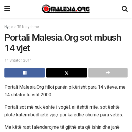
Hyrje
Të Ndryshme
Portali Malesia.Org sot mbush
14 vjet
14 Shtator, 2014
Portali Malesia.Org filloi punën pikërisht para 14 viteve, me
14 shtator të vitit 2000.
Portali sot më nuk është i vogël, ai është rritë, sot është
plotë katërmbëdhjetë vjeç, por ka edhe shumë para vetës.
Me këtë rast falënderojmë të gjithë ata që ishin dhe janë