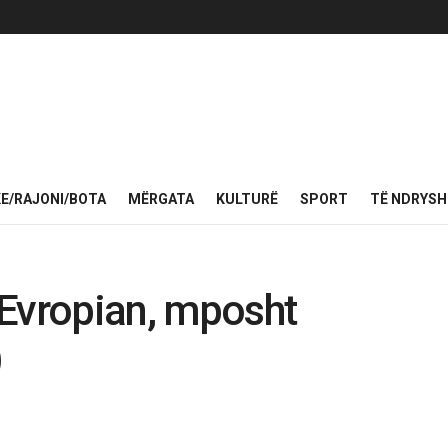
KE/RAJONI/BOTA
MËRGATA
KULTURË
SPORT
TË NDRYS
 Evropian, mposht
)