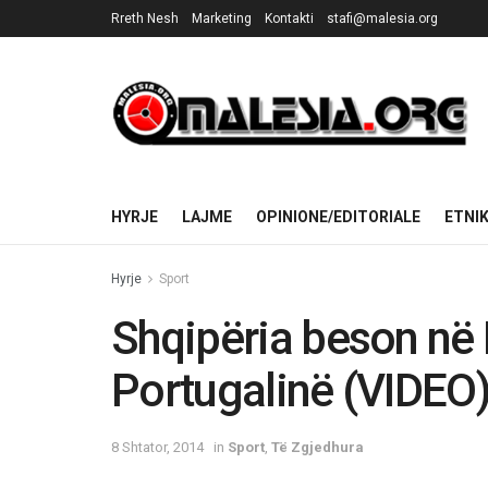
Rreth Nesh
Marketing
Kontakti
stafi@malesia.org
HYRJE
LAJME
OPINIONE/EDITORIALE
ETNI
Hyrje
Sport
Shqipëria beson në
Portugalinë (VIDEO
8 Shtator, 2014
in
Sport
,
Të Zgjedhura