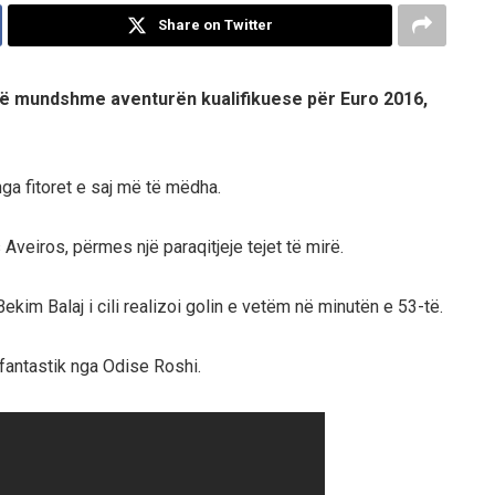
Share on Twitter
 të mundshme aventurën kualifikuese për Euro 2016,
nga fitoret e saj më të mëdha.
Aveiros, përmes një paraqitjeje tejet të mirë.
Bekim Balaj i cili realizoi golin e vetëm në minutën e 53-të.
 fantastik nga Odise Roshi.