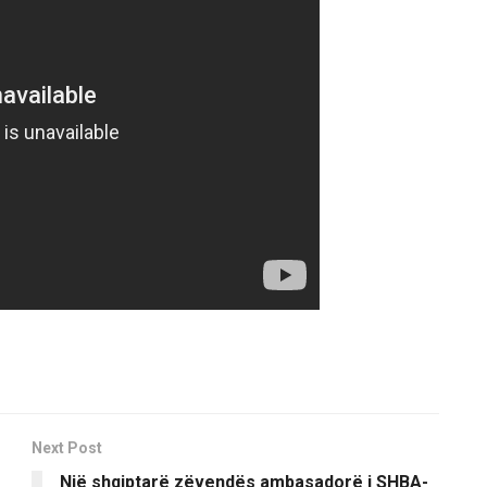
Next Post
Një shqiptarë zëvendës ambasadorë i SHBA-