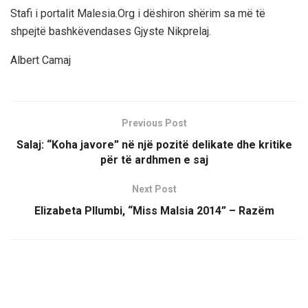
Stafi i portalit Malesia.Org i dëshiron shërim sa më të
shpejtë bashkëvendases Gjyste Nikprelaj.
Albert Camaj
Previous Post
Salaj: “Koha javore” në një pozitë delikate dhe kritike
për të ardhmen e saj
Next Post
Elizabeta Pllumbi, “Miss Malsia 2014” – Razëm