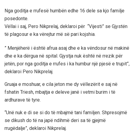
Nga goditja e rrufesë humbën edhe 16 dele sa kjo familje
posedonte.
Vëllai i saj, Pero Nikprelaj, deklaroi për “Vijesti” se Gjystën
të plagosur e ka vërejtur më së pari kojshia.
” Menjëherë i është afrua asaj dhe e ka vëndosur në makinë
dhe e ka dërgua në spital. Gjystja nuk është në rrezik për
jetën, por nga goditja e rrufes i ka humbur një pjesë e trupit”,
deklaroi Pero Nikprelaj.
Gruaja e moshuar, e cila jeton me dy vëllezërit e saj në
fshatin Triesh, mbajtja e deleve janë i vetmi burim i të
ardhurave të tyre.
“Unë nuk e di se si do të mbajmë tani familjen. Shpresojmë
se dikush do të na japë ndihmë deri sa të gjejmë
rrugëdalje”, deklaroi Nikprelaj.