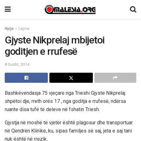
Hyrje
Lajme
Gjyste Nikprelaj mbijetoi
goditjen e rrufesë
8 Gusht, 2014
Bashkëvendasja 75 vjeçare nga Trieshi Gjyste Nikprelaj
shpëtoi dje, rreth orës 17 , nga goditja e rrufesë, ndërsa
ruante disa tufë të deleve në fshatin Triesh.
Gjystja në moshë të vjetër është plagosur dhe transportuar
në Qendrën Klinike, ku, sipas familjes së saj, jeta e saj tani
nuk është në rrezik.