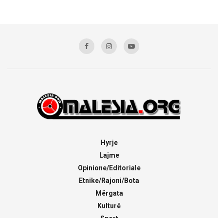
Hyrje
Lajme
Opinione/Editoriale
Etnike/Rajoni/Bota
Mërgata
Kulturë