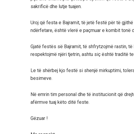
sakrificë dhe lutje tuajen.
Uroj që festa e Bajramit, të jetë festë për të gjit
ndërfetare, është vlerë e paçmuar e kombit tonë 
Gjatë festës së Bajramit, të shfrytzojmë rastin, të
respektojmë njëri tjetrin, ashtu siç është traditë te
Le të shërbej kjo festë si shenjë mirkuptimi, toler
besimeve.
Në emrin tim personal dhe të institucionit që drej
afërmve tuaj këto ditë feste.
Gëzuar !