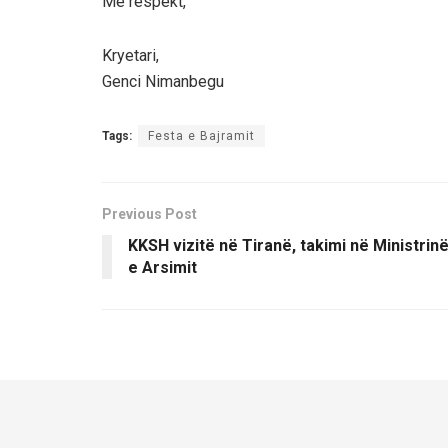
Me respekt,
Kryetari,
Genci Nimanbegu
Tags:
Festa e Bajramit
Previous Post
KKSH vizitë në Tiranë, takimi në Ministrin
e Arsimit