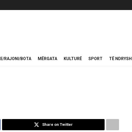
KE/RAJONI/BOTA
MËRGATA
KULTURË
SPORT
TË NDRYS
Share on Twitter