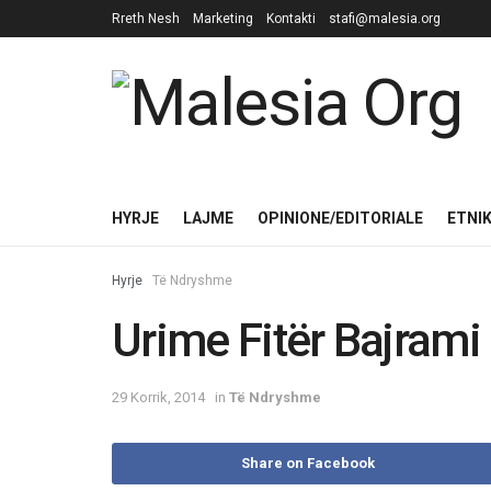
Rreth Nesh
Marketing
Kontakti
stafi@malesia.org
HYRJE
LAJME
OPINIONE/EDITORIALE
ETNI
Hyrje
Të Ndryshme
Urime Fitër Bajrami
29 Korrik, 2014
in
Të Ndryshme
Share on Facebook