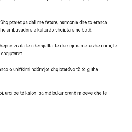
hë Shqiptarët pa dallime fetare, harmonia dhe toleranca
dhe ambasadore e kulturës shqiptare në botë.
 bëjmë vizita të ndërsjellta, të dërgojmë mesazhe urimi, të
 shqiptarët.
ance e unifikimi ndërmjet shqiptarëve të të gjitha
toj, uroj që të kaloni sa më bukur pranë miqëve dhe të