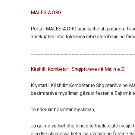
MALESIA.ORG
Portali MALESIA.ORG uron gjithë shqiptarët e fesë
mirëkuptimi dhe toleranca mbizotërofshin në familj
______________________________________
Këshilli Kombëtar i Shqiptarëve në Malin e Zi
Kryetari i Këshillit Kombëtar të Shqiptarëve në Ma
besimtarëve mysliman gëzuar festën e Bajramit t
Te nderuar besimtar mysliman,
Ju që me vullnet dhe bindje të thellë gjatë muajti 
pija dhe shumëçka tjetër, pa dyshim që festa e Bajr