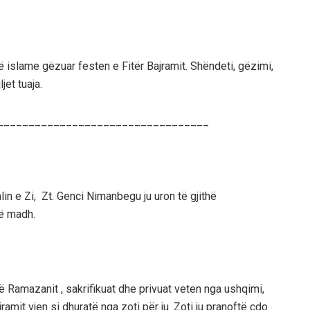
 islame gëzuar festen e Fitër Bajramit. Shëndeti, gëzimi,
et tuaja.
__________________________________
lin e Zi, Zt. Genci Nimanbegu ju uron të gjithë
ë madh.
të Ramazanit , sakrifikuat dhe privuat veten nga ushqimi,
amit vjen si dhuratë nga zoti për ju. Zoti ju pranoftë çdo