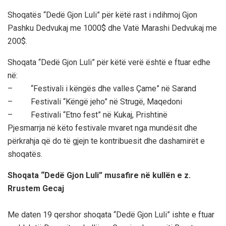
Shoqatës “Dedë Gjon Luli” për këtë rast i ndihmoj Gjon
Pashku Dedvukaj me 1000$ dhe Vatë Marashi Dedvukaj me
200$.
Shoqata “Dedë Gjon Luli” për këtë verë është e ftuar edhe
në:
– “Festivali i këngës dhe valles Çame” në Sarand
– Festivali “Këngë jeho” në Strugë, Maqedoni
– Festivali “Etno fest” në Kukaj, Prishtinë
Pjesmarrja në këto festivale mvaret nga mundësit dhe
përkrahja që do të gjejn te kontribuesit dhe dashamirët e
shoqatës.
Shoqata “Dedë Gjon Luli” musafire në kullën e z.
Rrustem Gecaj
Me daten 19 qershor shoqata “Dedë Gjon Luli” ishte e ftuar