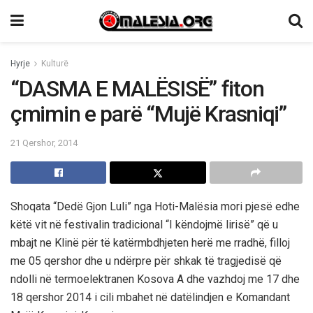
Hyrje
Kulturë
“DASMA E MALËSISË” fiton
çmimin e parë “Mujë Krasniqi”
21 Qershor, 2014
Shoqata “Dedë Gjon Luli” nga Hoti-Malësia mori pjesë edhe
këtë vit në festivalin tradicional “I këndojmë lirisë” që u
mbajt ne Klinë për të katërmbdhjeten herë me rradhë, filloj
me 05 qershor dhe u ndërpre për shkak të tragjedisë që
ndolli në termoelektranen Kosova A dhe vazhdoj me 17 dhe
18 qershor 2014 i cili mbahet në datëlindjen e Komandant