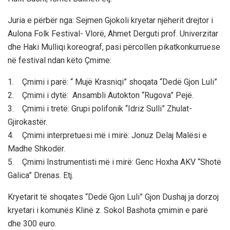
Juria e përbër nga: Sejmen Gjokoli kryetar njëherit drejtor i
Aulona Folk Festival- Vlorë, Ahmet Derguti prof. Univerzitar
dhe Haki Mulliqi koreograf, pasi përcollen pikatkonkurruese
në festival ndan këto Çmime:
1. Çmimi i parë: “ Mujë Krasniqi” shoqata “Dedë Gjon Luli”
2. Çmimi i dytë: Ansambli Autokton “Rugova” Pejë.
3. Çmimi i tretë: Grupi polifonik “Idriz Sulli” Zhulat-
Gjirokastër.
4. Çmimi interpretuesi më i mirë: Jonuz Delaj Malësi e
Madhe Shkodër.
5. Çmimi Instrumentisti më i mirë: Genc Hoxha AKV “Shotë
Galica” Drenas. Etj.
Kryetarit të shoqates “Dedë Gjon Luli” Gjon Dushaj ja dorzoj
kryetari i komunës Klinë z. Sokol Bashota çmimin e parë
dhe 300 euro.