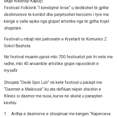
Mujë Krasniqi-Kapuçi.
Festivali Folklorik “I këndojmë lirisë” u dedikohet të gjithë
dëshmorëve të kombit dhe perjetsohet heroizmi i tyre me
këngë e valle epike nga grupet artistike nga të gjitha trojet
shqiptare.
Festivali u mbajt nën patronatin e Kryetarit të Komunës Z.
Sokol Bashota.
Në festival muarën pjesë mbi 700 festivalist për tri netë me
radhë, mbi 40 ansamble artistike grupe rapsodësh e
mysafir.
Shoqata “Dedë Gjon Luli” në këtë festival u paraqit me
“Dasmen e Malësisë” ku ata defiluan nëpër sheshin e
Klinës si dasmor me nuse, kurse në skenë u paraqiten
kështu:
1. Ardhja e dasmorve e shoqëruar me kangen “Kaperceva