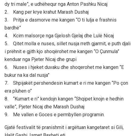
dy tri male”, e udhëhequr nga Anton Pashku Nicaj
2. Kang per krye krahut Marash Dushaj
3. Pritja e dasmorve me kangen “O ti lulja e frashnis
bardhë”
4. Kcim malsorçe nga Gjelosh Gjelaj dhe Lulë Nicaj
5. Qitet molla e nuses, sillet nusja rreth gjarmit, e puth djali
i prëhnit e gjith kjo shoqërohet me kangen “O Çunmula”
kenduar nga Pjeter Nicaj dhe grupi
6. Nuses i hjeket duvaku dhe shoqerohet me kangen “E
bukur na ka dal nusja”
7. Shpijakët pershendesin kumart e ri me kangen “Po çon
era pluhen o”
8. “Kumart e ri” kendojn kangen “Shqipet knojn e hedhin
valle”, Pjeter Nicaj dhe Marash Dushaj
9. Me vallen e Goces e permbyllen programin.
Gjatë festivalit të pranishmit i argëtuan kangetaret si Gili,
Halit Gashi, Ismet Baxheti etj.