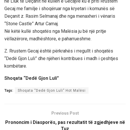
ne Lluk të Deçanit ne kullën e Gecajve ku e priti Rrustem
Gecaj me familje i shoqëruar nga kryetari i komunës së
Deçanit z. Rasim Selmanaj dhe nga menaxheri i vënaris
“Stone Castle” Artur Camaj.
Në këtë kullë shoqatës nga Malësia ju bë një pritje
vëllazërore, madhështore, e paharrueshme.
Z. Rrustem Gecaj është përkrahës i rregullt i shoqatës
“Dedë Gjon Luli” dhe njëheri kontribues i madh i çeshtjes
kombëtare.
Shoqata “Dedë Gjon Luli”
Tags:
Shoqata “Dedë Gjon Luli” Hot Malësi
Previous Post
Prononcim i Diasporës, pas rezultatit të zgjedhjeve në
Tuz