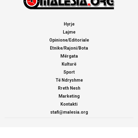
Hyrje
Lajme
Opinione/Editoriale
Etnike/Rajoni/Bota
Mërgata
Kulturë
Sport
Të Ndryshme
Rreth Nesh
Marketing
Kontakti
stafi@malesia.org
© 2000 - 2026
malesia.org