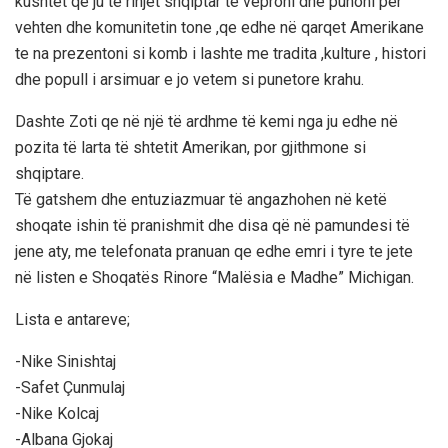
kushtet qe ju te rinjet shqiptar të veproni dhe punoni per
vehten dhe komunitetin tone ,qe edhe në qarqet Amerikane
te na prezentoni si komb i lashte me tradita ,kulture , histori
dhe popull i arsimuar e jo vetem si punetore krahu.
Dashte Zoti qe në një të ardhme të kemi nga ju edhe në
pozita të larta të shtetit Amerikan, por gjithmone si
shqiptare.
Të gatshem dhe entuziazmuar të angazhohen në ketë
shoqate ishin të pranishmit dhe disa që në pamundesi të
jene aty, me telefonata pranuan qe edhe emri i tyre te jete
në listen e Shoqatës Rinore “Malësia e Madhe” Michigan.
Lista e antareve;
-Nike Sinishtaj
-Safet Çunmulaj
-Nike Kolcaj
-Albana Gjokaj