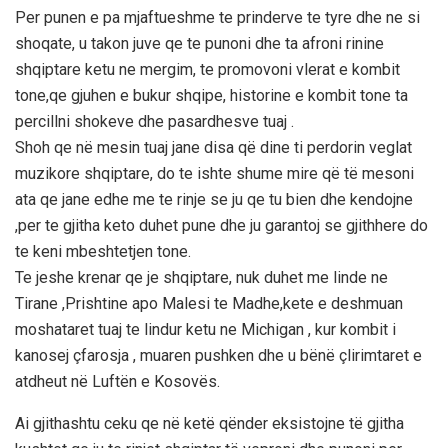
Per punen e pa mjaftueshme te prinderve te tyre dhe ne si
shoqate, u takon juve qe te punoni dhe ta afroni rinine
shqiptare ketu ne mergim, te promovoni vlerat e kombit
tone,qe gjuhen e bukur shqipe, historine e kombit tone ta
percillni shokeve dhe pasardhesve tuaj .
Shoh qe në mesin tuaj jane disa që dine ti perdorin veglat
muzikore shqiptare, do te ishte shume mire që të mesoni
ata qe jane edhe me te rinje se ju qe tu bien dhe kendojne
,per te gjitha keto duhet pune dhe ju garantoj se gjithhere do
te keni mbeshtetjen tone.
Te jeshe krenar qe je shqiptare, nuk duhet me linde ne
Tirane ,Prishtine apo Malesi te Madhe,kete e deshmuan
moshataret tuaj te lindur ketu ne Michigan , kur kombit i
kanosej çfarosja , muaren pushken dhe u bënë çlirimtaret e
atdheut në Luftën e Kosovës.
Ai gjithashtu ceku qe në ketë qënder eksistojne të gjitha