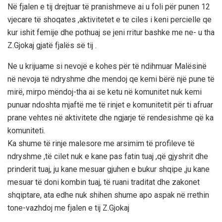
Në fjalen e tij drejtuar të pranishmeve ai u foli për punen 12
vjecare të shoqates ,aktivitetet e te ciles i keni percielle qe
kur ishit femije dhe pothuaj se jeni rritur bashke me ne- u tha
Z.Gjokaj gjatë fjalës së tij .
Ne u krijuame si nevojë e kohes për të ndihmuar Malësinë
në nevoja të ndryshme dhe mendoj qe kemi bërë një pune të
mirë, mirpo mëndoj-tha ai se ketu në komunitet nuk kemi
punuar ndoshta mjaftë me të rinjet e komunitetit për ti afruar
prane vehtes në aktivitete dhe ngjarje të rendesishme që ka
komuniteti.
Ka shume të rinje malesore me arsimim të profileve të
ndryshme ,të cilet nuk e kane pas fatin tuaj ,që gjyshrit dhe
prinderit tuaj, ju kane mesuar gjuhen e bukur shqipe ,ju kane
mesuar të doni kombin tuaj, të ruani traditat dhe zakonet
shqiptare, ata edhe nuk shihen shume apo aspak në rrethin
tone-vazhdoj me fjalen e tij Z.Gjokaj