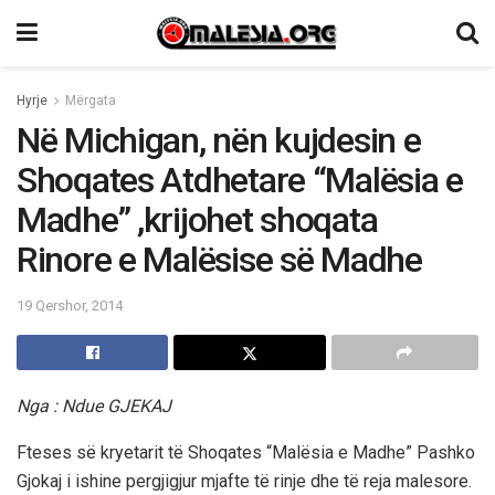
Hyrje
Mërgata
Në Michigan, nën kujdesin e
Shoqates Atdhetare “Malësia e
Madhe” ,krijohet shoqata
Rinore e Malësise së Madhe
19 Qershor, 2014
Nga : Ndue GJEKAJ
Fteses së kryetarit të Shoqates “Malësia e Madhe” Pashko
Gjokaj i ishine pergjigjur mjafte të rinje dhe të reja malesore.