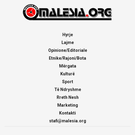
Hyrje
Lajme
Opinione/Editoriale
Etnike/Rajoni/Bota
Mërgata
Kulturë
Sport
Të Ndryshme
Rreth Nesh
Marketing
Kontakti
stafi@malesia.org