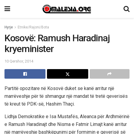
Hyrje
Etnike/Rajoni/Bota
Kosovë: Ramush Haradinaj
kryeminister
10 Qershor, 2014
Partitë opozitare në Kosovë duket se kanë arritur një
marrëveshje për të shmangur një mandat të tretë qeverisës
të kreut të PDK-së, Hashim Thaçi.
Lidhja Demokratike e Isa Mustafës, Aleanca për Ardhmërinë
e Ramush Haradinajt dhe Nisma e Fatmir Limajt kanë arritur
një marrëveshje bashkëpunimi për formimin e qeverisë së