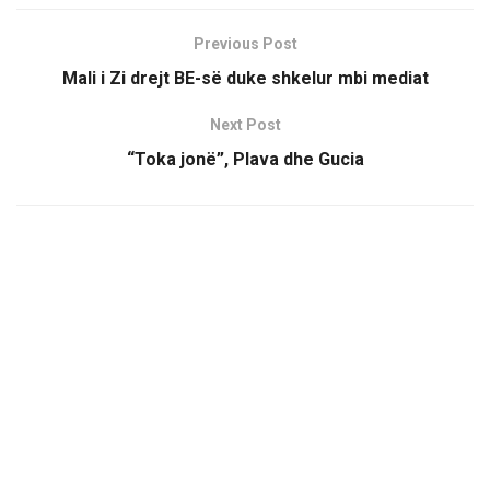
Previous Post
Mali i Zi drejt BE-së duke shkelur mbi mediat
Next Post
“Toka jonë”, Plava dhe Gucia