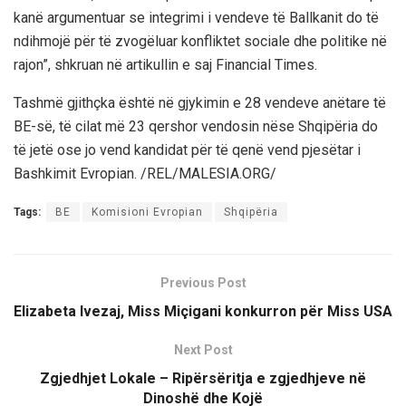
kanë argumentuar se integrimi i vendeve të Ballkanit do të
ndihmojë për të zvogëluar konfliktet sociale dhe politike në
rajon”, shkruan në artikullin e saj Financial Times.
Tashmë gjithçka është në gjykimin e 28 vendeve anëtare të
BE-së, të cilat më 23 qershor vendosin nëse Shqipëria do
të jetë ose jo vend kandidat për të qenë vend pjesëtar i
Bashkimit Evropian. /REL/MALESIA.ORG/
Tags:
BE
Komisioni Evropian
Shqipëria
Previous Post
Elizabeta Ivezaj, Miss Miçigani konkurron për Miss USA
Next Post
Zgjedhjet Lokale – Ripërsëritja e zgjedhjeve në
Dinoshë dhe Kojë