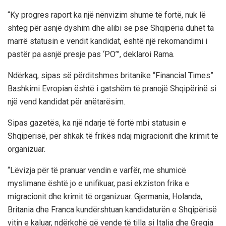
“Ky progres raport ka një nënvizim shumë të fortë, nuk lë
shteg për asnjë dyshim dhe alibi se pse Shqipëria duhet ta
marrë statusin e vendit kandidat, është një rekomandimi i
pastër pa asnjë presje pas ‘PO’”, deklaroi Rama.
Ndërkaq, sipas së përditshmes britanike “Financial Times”
Bashkimi Evropian është i gatshëm të pranojë Shqipërinë si
një vend kandidat për anëtarësim.
Sipas gazetës, ka një ndarje të fortë mbi statusin e
Shqipërisë, për shkak të frikës ndaj migracionit dhe krimit të
organizuar.
“Lëvizja për të pranuar vendin e varfër, me shumicë
myslimane është jo e unifikuar, pasi ekziston frika e
migracionit dhe krimit të organizuar. Gjermania, Holanda,
Britania dhe Franca kundërshtuan kandidaturën e Shqipërisë
vitin e kaluar, ndërkohë që vende të tilla si Italia dhe Greqia