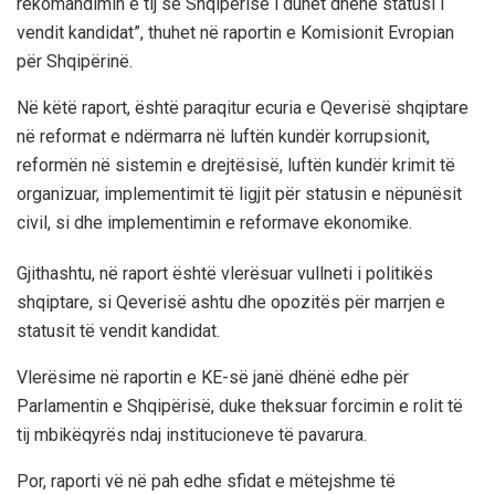
rekomandimin e tij se Shqipërisë i duhet dhënë statusi i
vendit kandidat”, thuhet në raportin e Komisionit Evropian
për Shqipërinë.
Në këtë raport, është paraqitur ecuria e Qeverisë shqiptare
në reformat e ndërmarra në luftën kundër korrupsionit,
reformën në sistemin e drejtësisë, luftën kundër krimit të
organizuar, implementimit të ligjit për statusin e nëpunësit
civil, si dhe implementimin e reformave ekonomike.
Gjithashtu, në raport është vlerësuar vullneti i politikës
shqiptare, si Qeverisë ashtu dhe opozitës për marrjen e
statusit të vendit kandidat.
Vlerësime në raportin e KE-së janë dhënë edhe për
Parlamentin e Shqipërisë, duke theksuar forcimin e rolit të
tij mbikëqyrës ndaj institucioneve të pavarura.
Por, raporti vë në pah edhe sfidat e mëtejshme të