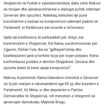
Shqipërisë në fushat e sipërpërmendura, duke vënë theksin
në rinisjen dhe qëndrueshmërinë e dialogut politik ndërmjet
Qeverisë dhe opozitës. Ndërkaq, kërkohet një punë
konstruktive e bazuar në kompromisin ndërmjet palëve në
Parlament, si thelbësore për ecurinë e reformave.
Gjatë një konference të përbashkët për shtyp, me
kryeministrin e Shqipërisë, Edi Rama, eurokomisionari për
Zgjerim, Stefan Fyle, tha se “gjithëpërfshirja dhe
bashkëpunimi janë prioritete kyçe për ecjen përpara. Klima
konfrontuese politike e dëmton Shqipërinë. Qeveria dhe
opozita duhet të kenë qasje kompromisi”.
Ndërsa, kryeministri Rama falënderoi ministrat e Qeverisë
së tij për marrjen e rekomandimit nga KE-ja, dhe kryetarin e
Parlamentit, Ilir Meta, si dhe deputeten e Partisë
Demokratike të Shqipërisë, ish-ministren e Integrimit në
qeverisjen demokrate, Majlinda Bregu.