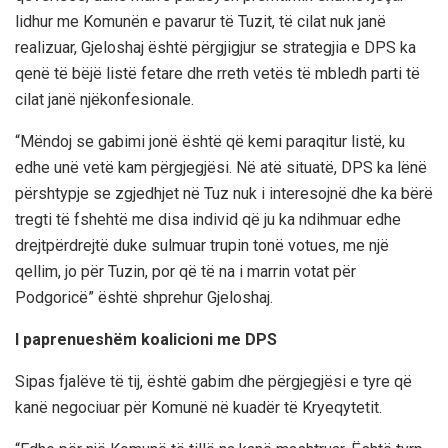
lidhur me Komunën e pavarur të Tuzit, të cilat nuk janë
realizuar, Gjeloshaj është përgjigjur se strategjia e DPS ka
qenë të bëjë listë fetare dhe rreth vetës të mbledh parti të
cilat janë njëkonfesionale.
“Mëndoj se gabimi jonë është që kemi paraqitur listë, ku
edhe unë vetë kam përgjegjësi. Në atë situatë, DPS ka lënë
përshtypje se zgjedhjet në Tuz nuk i interesojnë dhe ka bërë
tregti të fshehtë me disa individ që ju ka ndihmuar edhe
drejtpërdrejtë duke sulmuar trupin tonë votues, me një
qellim, jo për Tuzin, por që të na i marrin votat për
Podgoricë” është shprehur Gjeloshaj.
I paprenueshëm koalicioni me DPS
Sipas fjalëve të tij, është gabim dhe përgjegjësi e tyre që
kanë negociuar për Komunë në kuadër të Kryeqytetit.