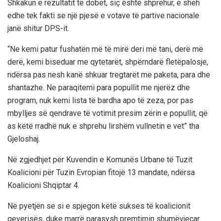
Shkakun e rezultatit të dobët, siç është shprehur, e sheh
edhe tek fakti se një pjesë e votave të partive nacionale
janë shitur DPS-it.
“Ne kemi patur fushatën më të mirë deri më tani, derë më
derë, kemi biseduar me qytetarët, shpërndarë fletëpalosje,
ndërsa pas nesh kanë shkuar tregtarët me paketa, para dhe
shantazhe. Ne paraqitemi para popullit me njerëz dhe
program, nuk kemi lista të bardha apo të zeza, por pas
mbylljes së qendrave të votimit presim zërin e popullit, që
as këtë rradhë nuk e shprehu lirshëm vullnetin e vet” tha
Gjeloshaj.
Në zgjedhjet për Kuvendin e Komunës Urbane të Tuzit
Koalicioni për Tuzin Evropian fitojë 13 mandate, ndërsa
Koalicioni Shqiptar 4.
Në pyetjën se si e spjegon këtë sukses të koalicionit
qeverisës, duke marrë parasysh premtimin shumëvjeçar