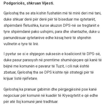
Podgoricës, shkruan Vijesti.
Gjeloshaj tha se ata kishin fushatën më të mirë deri më tani,
duke shkuar derë për derë për të biseduar me qytetarët,
shpërndarë fletushka, kurse akuzon DPS-në se tregtarët e
tyre shpërndanë pako ushqimi, para dhe shantazhe, duke u
pamundësuar qytetarëve edhe kësaj herë të shprehin
vullnetin e tyre të lirë.
I pyetur se si e shpjegon suksesin e koalicionit të DPS-së,
duke pasur parasysh në premtime shumëvjeçare që kanë të
bëjnë me komunën e pavarur të Tuzit, i cili nuk është
zbatuar, Gjeloshaj tha se DPS kishte një strategji për të
krijuar listë njëfetare.
Gjeloshaj ka pranuar gabimin dhe përgjegjësinë pse kanë
negociuar për komunë në kuadër të Kryeqytetit e që edhe
për atë lloj komunë janë tradhtuar.