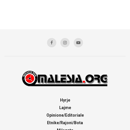
Hyrje
Lajme
Opinione/Editoriale
Etnike/Rajoni/Bota