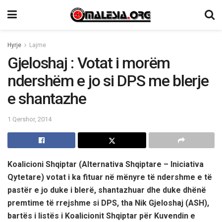
Hyrje
Lajme
Gjeloshaj : Votat i morëm
ndershëm e jo si DPS me blerje
e shantazhe
1 Qershor, 2014
Koalicioni Shqiptar (Alternativa Shqiptare – Iniciativa
Qytetare) votat i ka fituar në mënyre të ndershme e të
pastër e jo duke i blerë, shantazhuar dhe duke dhënë
premtime të rrejshme si DPS, tha Nik Gjeloshaj (ASH),
bartës i listës i Koalicionit Shqiptar për Kuvendin e