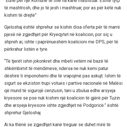
“Edhe për një Komunë të tillë na kanë mashtruar. Është tyrp
të mashtrosh, dhe jo të jesh i mashtruar, por as për këtë nuk
kishim të drejtë”
Gjeloshaj është shprehur se kishin disa oferta për të marrë
pjesë në zgjedhjet për Kryeqytet në koalicion, por siç u
shpreh ai, ishte i paprënueshëm koalicioni me DPS, për të
përkrahur listën e tyre.
“Të tjerët ishin jokonkret dhe mbeti vetëm në bazë të
shkëmbimit të mëndimeve, ndersa ne nuk kemi patur
dëshirë ti imponohemi dhe të vrapojmë pas askujt. Ishim të
sigurt se ekziston trupi votues i partive nacionale në Malësi
që mund të sigurojë cenzusin, tani u zbulua edhe arsyeja
kryesore se pse nuk kishim një koalicion të gjërë për Tuzin
dhe arsyeja kryesore ishte zgjedhjet në Podgoricë.” është
shprehur Gjeloshaj.
Ai ka thënë se zgjedhjet kanë treguar se duhet mirë të