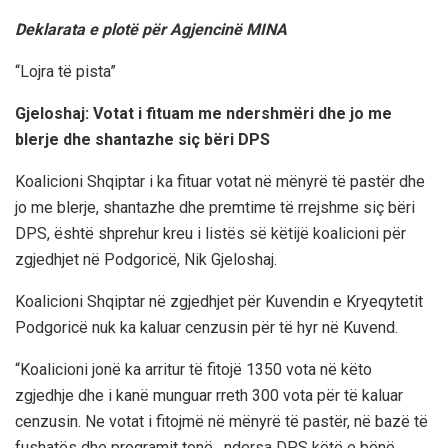
Deklarata e plotë për Agjencinë MINA
“Lojra të pista”
Gjeloshaj: Votat i fituam me ndershmëri dhe jo me
blerje dhe shantazhe siç bëri DPS
Koalicioni Shqiptar i ka fituar votat në mënyrë të pastër dhe
jo me blerje, shantazhe dhe premtime të rrejshme siç bëri
DPS, është shprehur kreu i listës së këtijë koalicioni për
zgjedhjet në Podgoricë, Nik Gjeloshaj.
Koalicioni Shqiptar në zgjedhjet për Kuvendin e Kryeqytetit
Podgoricë nuk ka kaluar cenzusin për të hyr në Kuvend.
“Koalicioni jonë ka arritur të fitojë 1350 vota në këto
zgjedhje dhe i kanë munguar rreth 300 vota për të kaluar
cenzusin. Ne votat i fitojmë në mënyrë të pastër, në bazë të
fushatës dhe programit tonë, ndersa DPS këtë e bënë