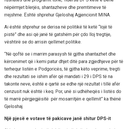
nëpërmjet blerjës, shantazheve dhe premtimeve të
rrejshme. Është shprehur Gjeloshaj Agjencionit MINA.
Ai është shprehur se derisa në politikë të ketë “lojë të
pistë” dhe asi që janë të gatshëm për çdo lloj tregtije,
vështirë se do arrisin qellimet politike.
“Në qoftë se i marrim parasysh të gjitha shantazhet dhe
kërcenimet që i kemi patur dhjet ditë para zgjedhjeve për të
terhequr listën e Podgoricës, të gjitha këto veprime, tregti
dhe rezultati se ishim afër që mandati i 29 i DPS të na
takonte neve, është e qartë se edhe një rezultat i tillë afër
cenzusit nuk është i keq. Por, unë si udhëheqës i listës do
të marrë përgjegjësitë për mosarritjën e qellimit” ka thënë
Gjeloshaj.
Një pjesë e votave të pakicave janë shitur DPS-it