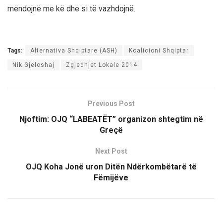
mëndojnë me kë dhe si të vazhdojnë.
Tags:
Alternativa Shqiptare (ASH)
Koalicioni Shqiptar
Nik Gjeloshaj
Zgjedhjet Lokale 2014
Previous Post
Njoftim: OJQ “LABEATËT” organizon shtegtim në
Greçë
Next Post
OJQ Koha Jonë uron Ditën Ndërkombëtarë të
Fëmijëve