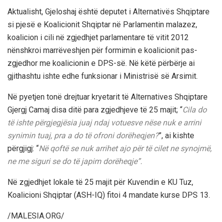
Aktualisht, Gjeloshaj është deputet i Alternativës Shqiptare
si pjesë e Koalicionit Shqiptar në Parlamentin malazez,
koalicion i cili në zgjedhjet parlamentare të vitit 2012
nënshkroi marrëveshjen për formimin e koalicionit pas-
zgjedhor me koalicionin e DPS-së. Në këtë përbërje ai
gjithashtu ishte edhe funksionar i Ministrisë së Arsimit.
Në pyetjen tonë drejtuar kryetarit të Alternatives Shqiptare
Gjergj Camaj disa ditë para zgjedhjeve të 25 majit; “
Cila do
të ishte përgjegjësia juaj ndaj votuesve nëse nuk e arrini
synimin tuaj, pra a do të ofroni dorëheqjen?
”, ai kishte
përgjigj: “
Në qoftë se nuk arrihet ajo për të cilet ne synojmë,
ne me siguri se do të japim dorëheqje”.
Në zgjedhjet lokale të 25 majit për Kuvendin e KU Tuz,
Koalicioni Shqiptar (ASH-IQ) fitoi 4 mandate kurse DPS 13.
/MALESIA.ORG/