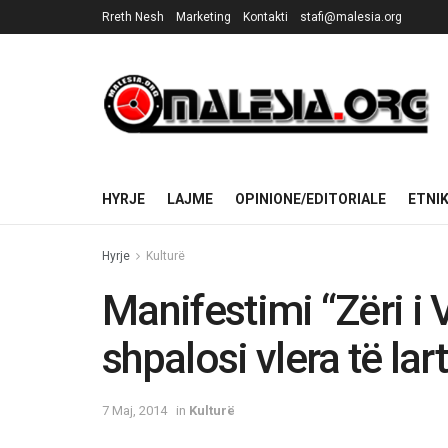
Rreth Nesh
Marketing
Kontakti
stafi@malesia.org
HYRJE
LAJME
OPINIONE/EDITORIALE
ETNI
Hyrje
Kulturë
Manifestimi “Zëri i 
shpalosi vlera të lart
7 Maj, 2014
in
Kulturë