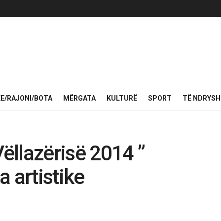
KE/RAJONI/BOTA
MËRGATA
KULTURË
SPORT
TË NDRYS
Vëllazërisë 2014 ”
a artistike