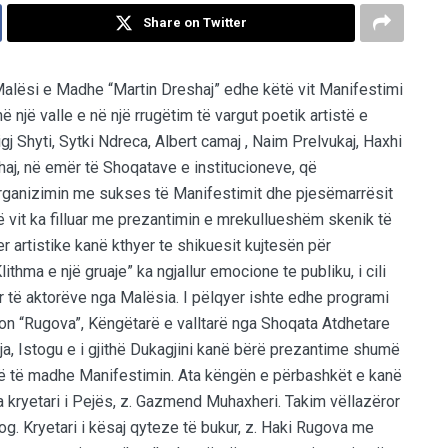
Share on Twitter
alësi e Madhe “Martin Dreshaj” edhe këtë vit Manifestimi
ë një valle e në një rrugëtim të vargut poetik artistë e
igj Shyti, Sytki Ndreca, Albert camaj , Naim Prelvukaj, Haxhi
haj, në emër të Shoqatave e institucioneve, që
organizimin me sukses të Manifestimit dhe pjesëmarrësit
ë vit ka filluar me prezantimin e mrekullueshëm skenik të
r artistike kanë kthyer te shikuesit kujtesën për
thma e një gruaje” ka ngjallur emocione te publiku, i cili
ur të aktorëve nga Malësia. I pëlqyer ishte edhe programi
ton “Rugova”, Këngëtarë e valltarë nga Shoqata Atdhetare
ja, Istogu e i gjithë Dukagjini kanë bërë prezantime shumë
të të madhe Manifestimin. Ata këngën e përbashkët e kanë
a kryetari i Pejës, z. Gazmend Muhaxheri. Takim vëllazëror
tog. Kryetari i kësaj qyteze të bukur, z. Haki Rugova me