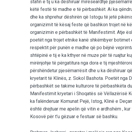
stafin e tij u ka dëshiruar mirëseardhje pjesëmarr
këtë festë të madhe e të përbashkët. Ai ka qëndru
dhe ka shprehur dëshirën që Istogu të jetë pikënis
organizimit të kësaj feste që bashkon trojet në 
organizimin e përbashkët të Manifestimit. Atje ë
poetët nga trojet etnike kanë shkëmbyer botimet e
respektit për punën e madhe që po bëjnë veprimtar
shtëpinë e tij e ka kthyer në muze për të ruajtur k
mirënjohje të përgatitura nga dora e tij mjeshtëror
përshëndetur pjesëmarrësit dhe u ka dëshiruar që
kryetarit të Klinës, z. Sokol Bashota. Poetët nga D
përbashkët se takime kulturore të përbashkëta du
Manifestimit kryetari i Shoqatës së Vëllazërisë 
ka falënderuar Komunat Pejë, Istog, Klinë e Deç
është drejtuar me apelin që vitin e ardhshëm , kur 
Kosovë për t’u gëzuar e festuar së bashku.