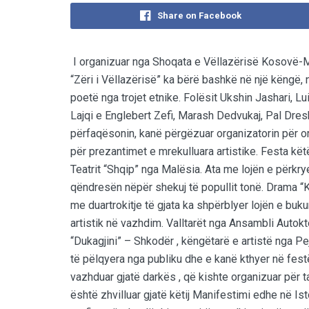
Share on Facebook
I organizuar nga Shoqata e Vëllazërisë Kosovë-M
“Zëri i Vëllazërisë” ka bërë bashkë në një këngë, n
poetë nga trojet etnike. Folësit Ukshin Jashari, Lu
Lajqi e Englebert Zefi, Marash Dedvukaj, Pal Dres
përfaqësonin, kanë përgëzuar organizatorin për 
për prezantimet e mrekulluara artistike. Festa kët
Teatrit “Shqip” nga Malësia. Ata me lojën e përkrye
qëndresën nëpër shekuj të popullit tonë. Drama “Kli
me duartrokitje të gjata ka shpërblyer lojën e buk
artistik në vazhdim. Valltarët nga Ansambli Autok
“Dukagjini” – Shkodër , këngëtarë e artistë nga Pe
të pëlqyera nga publiku dhe e kanë kthyer në fes
vazhduar gjatë darkës , që kishte organizuar për t
është zhvilluar gjatë këtij Manifestimi edhe në Is