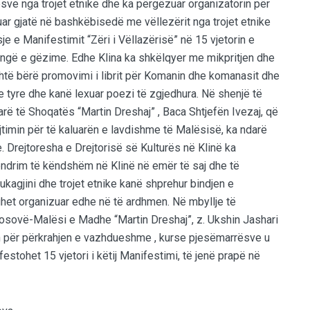
ësve nga trojet etnike dhe ka përgëzuar organizatorin për
ar gjatë në bashkëbisedë me vëllezërit nga trojet etnike
je e Manifestimit “Zëri i Vëllazërisë” në 15 vjetorin e
këngë e gëzime. Edhe Klina ka shkëlqyer me mikpritjen dhe
shtë bërë promovimi i librit për Komanin dhe komanasit dhe
 tyre dhe kanë lexuar poezi të zgjedhura. Në shenjë të
ë të Shoqatës “Martin Dreshaj” , Baca Shtjefën Ivezaj, që
ujtimin për të kaluarën e lavdishme të Malësisë, ka ndarë
e. Drejtoresha e Drejtorisë së Kulturës në Klinë ka
ndrim të këndshëm në Klinë në emër të saj dhe të
ukagjini dhe trojet etnike kanë shprehur bindjen e
het organizuar edhe në të ardhmen. Në mbyllje të
Kosovë-Malësi e Madhe “Martin Dreshaj”, z. Ukshin Jashari
an për përkrahjen e vazhdueshme , kurse pjesëmarrësve u
festohet 15 vjetori i këtij Manifestimi, të jenë prapë në