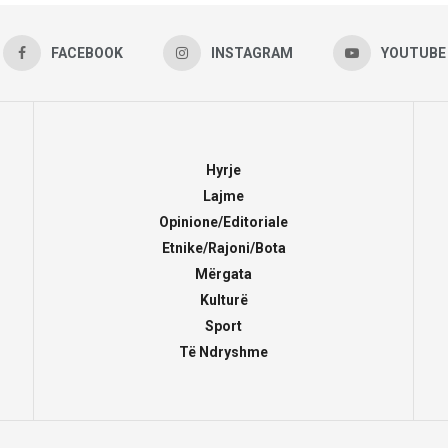
FACEBOOK
INSTAGRAM
YOUTUBE
Hyrje
Lajme
Opinione/Editoriale
Etnike/Rajoni/Bota
Mërgata
Kulturë
Sport
Të Ndryshme