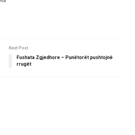
ova
Next Post
Fushata Zgjedhore – Punëtorët pushtojnë
rrugët