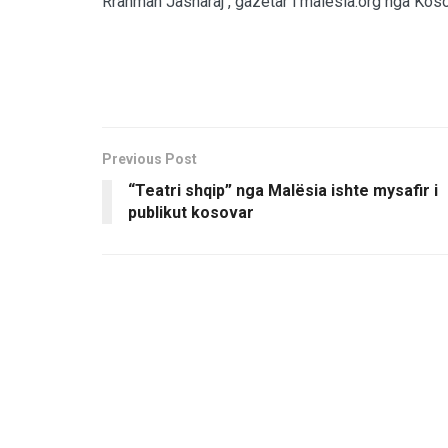
Rrahman Jasharaj , gazetar i malësia.org nga Kos
Previous Post
“Teatri shqip” nga Malësia ishte mysafir i
publikut kosovar