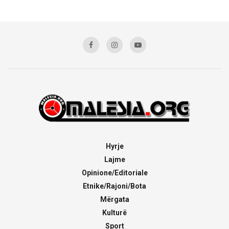
Hyrje
Lajme
Opinione/Editoriale
Etnike/Rajoni/Bota
Mërgata
Kulturë
Sport