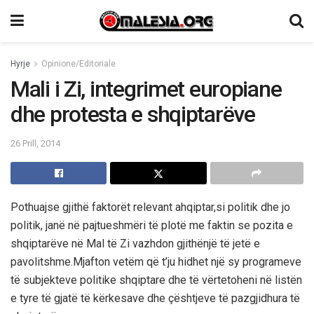
Hyrje
Opinione/Editoriale
Mali i Zi, integrimet europiane
dhe protesta e shqiptarëve
26 Prill, 2014
Pothuajse gjithë faktorët relevant ahqiptar,si politik dhe jo
politik, janë në pajtueshmëri të plotë me faktin se pozita e
shqiptarëve në Mal të Zi vazhdon gjithënjë të jetë e
pavolitshme.Mjafton vetëm që t’ju hidhet një sy programeve
të subjekteve politike shqiptare dhe të vërtetoheni në listën
e tyre të gjatë të kërkesave dhe çështjeve të pazgjidhura të