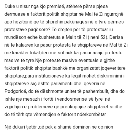
Duke u nisur nga kjo premisë, atëherë përse pjesa
dërmuese e faktorit politik shqiptar në Mal të Zi ngurrojnë
apo hezitojnë që të shprehin pakënaqësinë e tyre përmes
protestave paqësore? Të drejtën për të protestuar iu
mundëson edhe kushtetuta e Malit të Zi ( neni 52). Derisa
në të kaluarën ka pasur protesta të shqiptarëve në Mal të Zi
me karakter lokal,deri më sot nuk ka pasur asnjë protestë
masive të tyre.Një protestë masive eventuale e gjithë
faktorit politik shqiptar bashkë me organizatat joqeveritare
shqiptare,para institucioneve ku legjitimohet diskriminimi i
shqiptarëve siç është parlamenti dhe qeveria në
Podgoricë, do të dëshmonte unitet të pashembullt, dhe do
ishte një mesazh i fortë i vendosmërisë së tyre në
zgjidhjen e problemeve që preokupojnë shqiptarët si dhe
do të tërhiqte vëmendjen e faktorit ndërkombëtar.
Një dukuri tjetër ,që pak a shumë dominon në opinion