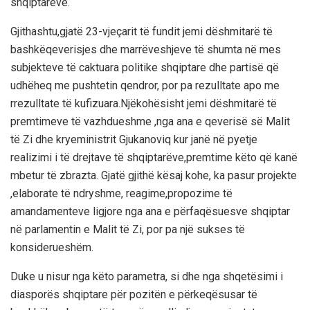
shqiptarëve.
Gjithashtu,gjatë 23-vjeçarit të fundit jemi dëshmitarë të
bashkëqeverisjes dhe marrëveshjeve të shumta në mes
subjekteve të caktuara politike shqiptare dhe partisë që
udhëheq me pushtetin qendror, por pa rezulltate apo me
rrezulltate të kufizuara.Njëkohësisht jemi dëshmitarë të
premtimeve të vazhdueshme ,nga ana e qeverisë së Malit
të Zi dhe kryeministrit Gjukanoviq kur janë në pyetje
realizimi i të drejtave të shqiptarëve,premtime këto që kanë
mbetur të zbrazta. Gjatë gjithë kësaj kohe, ka pasur projekte
,elaborate të ndryshme, reagime,propozime të
amandamenteve ligjore nga ana e përfaqësuesve shqiptar
në parlamentin e Malit të Zi, por pa një sukses të
konsiderueshëm.
Duke u nisur nga këto parametra, si dhe nga shqetësimi i
diasporës shqiptare për pozitën e përkeqësusar të