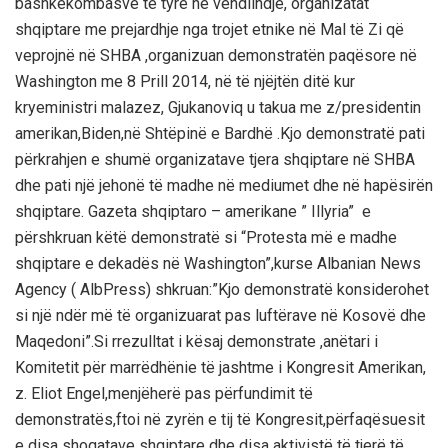
bashkëkombasve të tyre në vendlindje, organizatat
shqiptare me prejardhje nga trojet etnike në Mal të Zi që
veprojnë në SHBA ,organizuan demonstratën paqësore në
Washington me 8 Prill 2014, në të njëjtën ditë kur
kryeministri malazez, Gjukanoviq u takua me z/presidentin
amerikan,Biden,në Shtëpinë e Bardhë .Kjo demonstratë pati
përkrahjen e shumë organizatave tjera shqiptare në SHBA
dhe pati një jehonë të madhe në mediumet dhe në hapësirën
shqiptare. Gazeta shqiptaro – amerikane ” Illyria” e
përshkruan këtë demonstratë si “Protesta më e madhe
shqiptare e dekadës në Washington”,kurse Albanian News
Agency ( AlbPress) shkruan:”Kjo demonstratë konsiderohet
si një ndër më të organizuarat pas luftërave në Kosovë dhe
Maqedoni”.Si rrezulltat i kësaj demonstrate ,anëtari i
Komitetit për marrëdhënie të jashtme i Kongresit Amerikan,
z. Eliot Engel,menjëherë pas përfundimit të
demonstratës,ftoi në zyrën e tij të Kongresit,përfaqësuesit
e disa shoqatave shqiptare dhe disa aktivistë të tjerë të