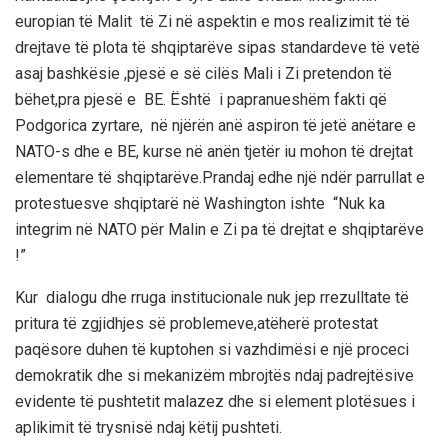
europian të Malit të Zi në aspektin e mos realizimit të të
drejtave të plota të shqiptarëve sipas standardeve të vetë
asaj bashkësie ,pjesë e së cilës Mali i Zi pretendon të
bëhet,pra pjesë e BE. Është i papranueshëm fakti që
Podgorica zyrtare, në njërën anë aspiron të jetë anëtare e
NATO-s dhe e BE, kurse në anën tjetër iu mohon të drejtat
elementare të shqiptarëve.Prandaj edhe një ndër parrullat e
protestuesve shqiptarë në Washington ishte “Nuk ka
integrim në NATO për Malin e Zi pa të drejtat e shqiptarëve
!”
Kur dialogu dhe rruga institucionale nuk jep rrezulltate të
pritura të zgjidhjes së problemeve,atëherë protestat
paqësore duhen të kuptohen si vazhdimësi e një proceci
demokratik dhe si mekanizëm mbrojtës ndaj padrejtësive
evidente të pushtetit malazez dhe si element plotësues i
aplikimit të trysnisë ndaj këtij pushteti.