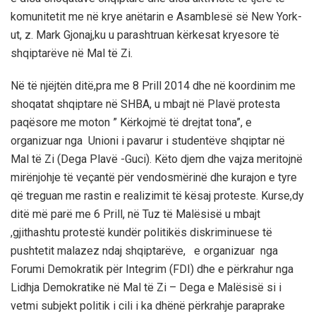
komunitetit me në krye anëtarin e Asamblesë së New York-
ut, z. Mark Gjonaj,ku u parashtruan kërkesat kryesore të
shqiptarëve në Mal të Zi.
Në të njëjtën ditë,pra me 8 Prill 2014 dhe në koordinim me
shoqatat shqiptare në SHBA, u mbajt në Plavë protesta
paqësore me moton ” Kërkojmë të drejtat tona”, e
organizuar nga Unioni i pavarur i studentëve shqiptar në
Mal të Zi (Dega Plavë -Guci). Këto djem dhe vajza meritojnë
mirënjohje të veçantë për vendosmërinë dhe kurajon e tyre
që treguan me rastin e realizimit të kësaj proteste. Kurse,dy
ditë më parë me 6 Prill, në Tuz të Malësisë u mbajt
,gjithashtu protestë kundër politikës diskriminuese të
pushtetit malazez ndaj shqiptarëve, e organizuar nga
Forumi Demokratik për Integrim (FDI) dhe e përkrahur nga
Lidhja Demokratike në Mal të Zi – Dega e Malësisë si i
vetmi subjekt politik i cili i ka dhënë përkrahje paraprake