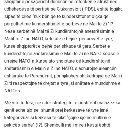
shqiptar e posaçërisht dominon në retorikën e strukturës
udhëheqëse të partisë së Gjukanoviqit ( PDS), është logjika
sipas të cilës “nuk bën që të kundërshtohet diçka që
përputhet me kundërshtimet e serbëve në Mal të Zi “!?
Nëse serbët në Mal të Zi kundërshtojnë anëtarësimin e
Malit të Zi në NATO, këtë ate e bëjnë për arsyet e tyre,
kurse shqiptarët e bëjnë për shkaqe të tjera. Serbët e
kundërshtojnë anëtarësimin e Mali të Zi në NATO sepse e
urrejnë NATO-n ,kurse ato shqiptarë që kundërshtojnë
anëtarësimin e Malin e Zi në NATO, e adhurojnë aleancën
ushtarake të Përendimit, por njikohësisht kërkojnë që Mali i
Zi ti respektojnë të drejtat e tyre ,si anëtare e mundshme e
NATO-s.
Me vite të tëra, një ndër strategjitë e pushtetit malazez ka
qenë edhe ajo se shumë prej kërkesave të tyre janë
kategorizuar si kërkesa të cilat “çojnë ujë në mullirin e
pakicës serbe” (!?). Shembulli më i mirë i kësaj është