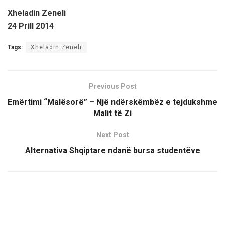
Xheladin Zeneli
24 Prill 2014
Tags:
Xheladin Zeneli
Previous Post
Emërtimi “Malësorë” – Një ndërskëmbëz e tejdukshme
Malit të Zi
Next Post
Alternativa Shqiptare ndanë bursa studentëve