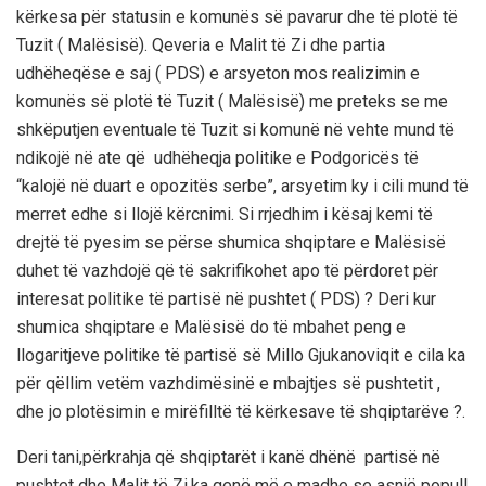
kërkesa për statusin e komunës së pavarur dhe të plotë të
Tuzit ( Malësisë). Qeveria e Malit të Zi dhe partia
udhëheqëse e saj ( PDS) e arsyeton mos realizimin e
komunës së plotë të Tuzit ( Malësisë) me preteks se me
shkëputjen eventuale të Tuzit si komunë në vehte mund të
ndikojë në ate që udhëheqja politike e Podgoricës të
“kalojë në duart e opozitës serbe”, arsyetim ky i cili mund të
merret edhe si llojë kërcnimi. Si rrjedhim i kësaj kemi të
drejtë të pyesim se përse shumica shqiptare e Malësisë
duhet të vazhdojë që të sakrifikohet apo të përdoret për
interesat politike të partisë në pushtet ( PDS) ? Deri kur
shumica shqiptare e Malësisë do të mbahet peng e
llogaritjeve politike të partisë së Millo Gjukanoviqit e cila ka
për qëllim vetëm vazhdimësinë e mbajtjes së pushtetit ,
dhe jo plotësimin e mirëfilltë të kërkesave të shqiptarëve ?.
Deri tani,përkrahja që shqiptarët i kanë dhënë partisë në
pushtet dhe Malit të Zi,ka qenë më e madhe se asnjë popull