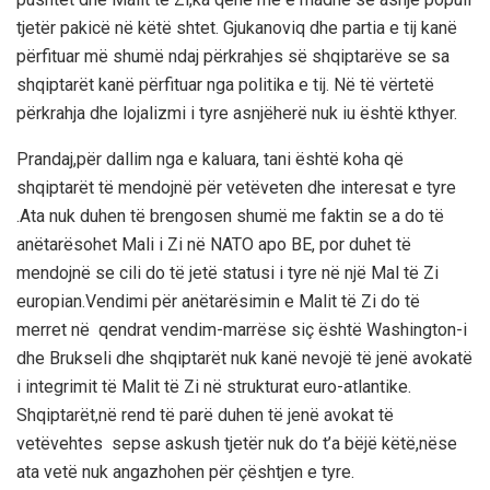
tjetër pakicë në këtë shtet. Gjukanoviq dhe partia e tij kanë
përfituar më shumë ndaj përkrahjes së shqiptarëve se sa
shqiptarët kanë përfituar nga politika e tij. Në të vërtetë
përkrahja dhe lojalizmi i tyre asnjëherë nuk iu është kthyer.
Prandaj,për dallim nga e kaluara, tani është koha që
shqiptarët të mendojnë për vetëveten dhe interesat e tyre
.Ata nuk duhen të brengosen shumë me faktin se a do të
anëtarësohet Mali i Zi në NATO apo BE, por duhet të
mendojnë se cili do të jetë statusi i tyre në një Mal të Zi
europian.Vendimi për anëtarësimin e Malit të Zi do të
merret në qendrat vendim-marrëse siç është Washington-i
dhe Brukseli dhe shqiptarët nuk kanë nevojë të jenë avokatë
i integrimit të Malit të Zi në strukturat euro-atlantike.
Shqiptarët,në rend të parë duhen të jenë avokat të
vetëvehtes sepse askush tjetër nuk do t’a bëjë këtë,nëse
ata vetë nuk angazhohen për çështjen e tyre.