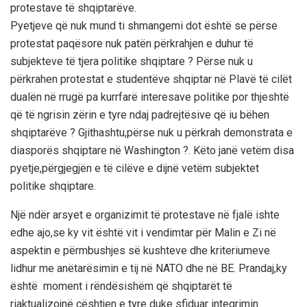
protestave të shqiptarëve.
Pyetjeve që nuk mund ti shmangemi dot është se përse
protestat paqësore nuk patën përkrahjen e duhur të
subjekteve të tjera politike shqiptare ? Përse nuk u
përkrahen protestat e studentëve shqiptar në Plavë të cilët
dualën në rrugë pa kurrfarë interesave politike por thjeshtë
që të ngrisin zërin e tyre ndaj padrejtësive që iu bëhen
shqiptarëve ? Gjithashtu,përse nuk u përkrah demonstrata e
diasporës shqiptare në Washington ?. Këto janë vetëm disa
pyetje,përgjegjën e të cilëve e dijnë vetëm subjektet
politike shqiptare.
Një ndër arsyet e organizimit të protestave në fjalë ishte
edhe ajo,se ky vit është vit i vendimtar për Malin e Zi në
aspektin e përmbushjes së kushteve dhe kriteriumeve
lidhur me anëtarësimin e tij në NATO dhe në BE. Prandaj,ky
është moment i rëndësishëm që shqiptarët të
riaktualizojnë çështjen e tyre duke sfiduar integrimin