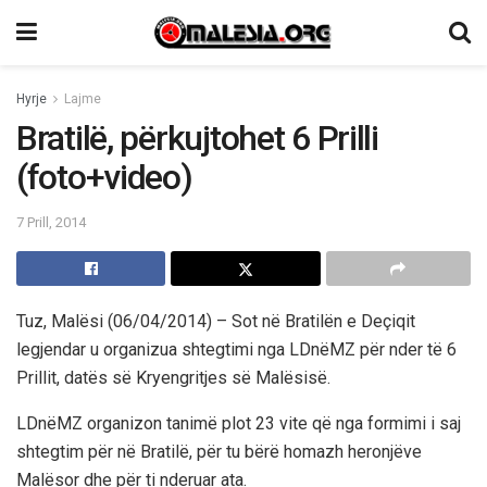
Hyrje
Lajme
Bratilë, përkujtohet 6 Prilli
(foto+video)
7 Prill, 2014
Tuz, Malësi (06/04/2014) – Sot në Bratilën e Deçiqit
legjendar u organizua shtegtimi nga LDnëMZ për nder të 6
Prillit, datës së Kryengritjes së Malësisë.
LDnëMZ organizon tanimë plot 23 vite që nga formimi i saj
shtegtim për në Bratilë, për tu bërë homazh heronjëve
Malësor dhe për ti nderuar ata.