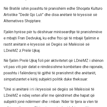
Në Bratilë ishin poashtu të pranishëm edhe Shoqata Kulturo
Artistike “Dedë Gjo Luli” dhe disa anëtarë të kryesisë së
Alternatives Shqiptare.
Fjalën hyrëse për tu dëshiruar mirëseardhje të pranishmëve
e mbajti Fran Dedvukaj, ku edhe ftoi që të mbajë fjalimin e
rastit anëtarin e kryesisë së Degës së Malësisë së
LDnëMZ z.Prëlë Ujkaj.
Në fjalim Prelë Ujkaj foli për aktivitetet që LDnëMZ i shënon
vit pas viti për datat e rëndësishme kombëtare dhe rajonale,
poashtu i falënderoj të gjithë të pranishmit dhe anëtarët,
simpatizantet e këtij subjekti politik duke theksuar:
“Unë si anëtarë i ri i kryesisë së degës së Malësisë të
LDnëMZ e ndiej veten afër me qëndrimet dhe hapat që
subjekti jonë ndërmerr dhe i mban. Nder të tjera ia vlen të