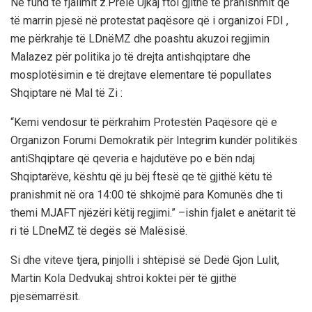
Në fund të fjalimit z.Prelë Ujkaj ftoi gjithë të pranishmit që
të marrin pjesë në protestat paqësore që i organizoi FDI ,
me përkrahje të LDnëMZ dhe poashtu akuzoi regjimin
Malazez për politika jo të drejta antishqiptare dhe
mosplotësimin e të drejtave elementare të popullates
Shqiptare në Mal të Zi :
“Kemi vendosur të përkrahim Protestën Paqësore që e
Organizon Forumi Demokratik për Integrim kundër politikës
antiShqiptare që qeveria e hajdutëve po e bën ndaj
Shqiptarëve, kështu që ju bëj ftesë qe të gjithë këtu të
pranishmit në ora 14:00 të shkojmë para Komunës dhe ti
themi MJAFT njëzëri këtij regjimi.” –ishin fjalet e anëtarit të
ri të LDneMZ të degës së Malësisë.
Si dhe viteve tjera, pinjolli i shtëpisë së Dedë Gjon Lulit,
Martin Kola Dedvukaj shtroi koktei për të gjithë
pjesëmarrësit.