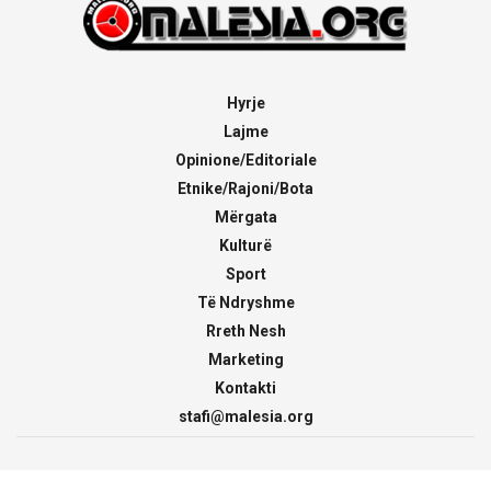
Hyrje
Lajme
Opinione/Editoriale
Etnike/Rajoni/Bota
Mërgata
Kulturë
Sport
Të Ndryshme
Rreth Nesh
Marketing
Kontakti
stafi@malesia.org
© 2000 - 2026
malesia.org