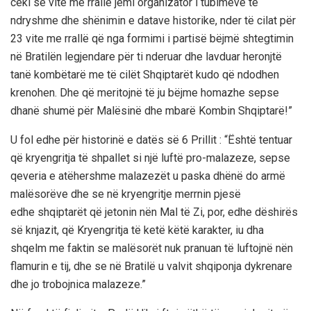
ceki se vite me rrallë jemi organizator i tubimeve të
ndryshme dhe shënimin e datave historike, nder të cilat për
23 vite me rrallë që nga formimi i partisë bëjmë shtegtimin
në Bratilën legjendare për ti nderuar dhe lavduar heronjtë
tanë kombëtarë me të cilët Shqiptarët kudo që ndodhen
krenohen. Dhe që meritojnë të ju bëjme homazhe sepse
dhanë shumë për Malësinë dhe mbarë Kombin Shqiptarë!”
U fol edhe për historinë e datës së 6 Prillit : “Është tentuar
që kryengritja të shpallet si një luftë pro-malazeze, sepse
qeveria e atëhershme malazezët u paska dhënë do armë
malësorëve dhe se në kryengritje merrnin pjesë
edhe shqiptarët që jetonin nën Mal të Zi, por, edhe dëshirës
së knjazit, që Kryengritja të ketë këtë karakter, iu dha
shqelm me faktin se malësorët nuk pranuan të luftojnë nën
flamurin e tij, dhe se në Bratilë u valvit shqiponja dykrenare
dhe jo trobojnica malazeze.”