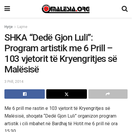
Hyrje
Lajme
SHKA “Dedë Gjon Luli”:
Program artistik me 6 Prill –
103 vjetorit të Kryengritjes së
Malësisë
3 Prill, 2014
Me 6 prill me rastin e 103 vjetorit të Kryengritjes së
Malësisë, shoqata “Dedë Gjon Luli” organizon program
artistik i cili mbahet në Bardhaj të Hotit me 6 prill në ora
15:30.