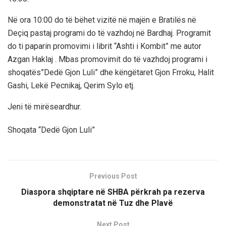
Në ora 10:00 do të bëhet vizitë në majën e Bratilës në
Deçiq pastaj programi do të vazhdoj në Bardhaj. Programit
do ti paparin promovimi i librit “Ashti i Kombit” me autor
Azgan Haklaj . Mbas promovimit do të vazhdoj programi i
shoqatës”Dedë Gjon Luli” dhe këngëtaret Gjon Frroku, Halit
Gashi, Lekë Pecnikaj, Qerim Sylo etj.
Jeni të mirëseardhur.
Shoqata “Dedë Gjon Luli”
Previous Post
Diaspora shqiptare në SHBA përkrah pa rezerva
demonstratat në Tuz dhe Plavë
Next Post