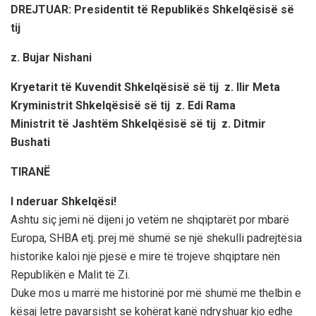
DREJTUAR: Presidentit të Republikës Shkelqësisë së
tij
z. Bujar
Nishani
Kryetarit të Kuvendit Shkelqësisë së tij z. Ilir Meta
Kryministrit Shkelqësisë së tij z. Edi Rama
Ministrit të Jashtëm Shkelqësisë së tij z. Ditmir
Bushati
TIRANË
I nderuar Shkelqësi!
Ashtu siç jemi në dijeni jo vetëm ne shqiptarët por mbarë
Europa, SHBA etj. prej më shumë se një shekulli padrejtësia
historike kaloi një pjesë e mire të trojeve shqiptare nën
Republikën e Malit të Zi.
Duke mos u marrë me historinë por më shumë me thelbin e
kësaj letre pavarsisht se kohërat kanë ndryshuar kjo edhe