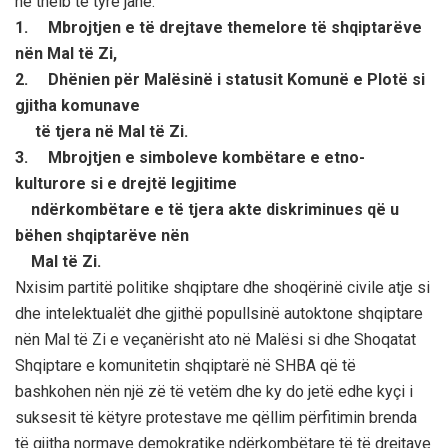
në thelb të tyre janë:
1. Mbrojtjen e të drejtave themelore të shqiptarëve
nën Mal të Zi,
2. Dhënien për Malësinë i statusit Komunë e Plotë si
gjitha komunave
të tjera në Mal të Zi.
3. Mbrojtjen e simboleve kombëtare e etno-
kulturore si e drejtë legjitime
ndërkombëtare e të tjera akte diskriminues që u
bëhen shqiptarëve nën
Mal të Zi.
Nxisim partitë politike shqiptare dhe shoqërinë civile atje si
dhe intelektualët dhe gjithë popullsinë autoktone shqiptare
nën Mal të Zi e veçanërisht ato në Malësi si dhe Shoqatat
Shqiptare e komunitetin shqiptarë në SHBA që të
bashkohen nën një zë të vetëm dhe ky do jetë edhe kyçi i
suksesit të këtyre protestave me qëllim përfitimin brenda
të gjitha normave demokratike ndërkombëtare të të drejtave