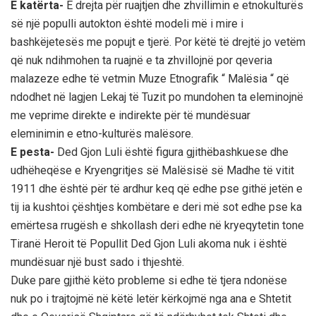
E katërta-
E drejta për ruajtjen dhe zhvillimin e etnokulturës
së një populli autokton është modeli më i mire i
bashkëjetesës me popujt e tjerë. Por këtë të drejtë jo vetëm
që nuk ndihmohen ta ruajnë e ta zhvillojnë por qeveria
malazeze edhe të vetmin Muze Etnografik “ Malësia “ që
ndodhet në lagjen Lekaj të Tuzit po mundohen ta eleminojnë
me veprime direkte e indirekte për të mundësuar
eleminimin e etno-kulturës malësore.
E pesta-
Ded Gjon Luli është figura gjithëbashkuese dhe
udhëheqëse e Kryengritjes së Malësisë së Madhe të vitit
1911 dhe është për të ardhur keq që edhe pse githë jetën e
tij ia kushtoi çështjes kombëtare e deri më sot edhe pse ka
emërtesa rrugësh e shkollash deri edhe në kryeqytetin tone
Tiranë Heroit të Popullit Ded Gjon Luli akoma nuk i është
mundësuar një bust sado i thjeshtë.
Duke pare gjithë këto probleme si edhe të tjera ndonëse
nuk po i trajtojmë në këtë letër kërkojmë nga ana e Shtetit