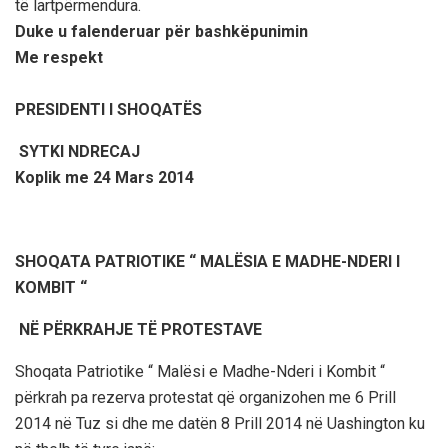
të lartpërmendura.
Duke u falenderuar për bashkëpunimin
Me respekt
PRESIDENTI I SHOQATËS
SYTKI NDRECAJ
Koplik me 24 Mars 2014
SHOQATA PATRIOTIKE “ MALËSIA E MADHE-NDERI I
KOMBIT “
NË PËRKRAHJE TË PROTESTAVE
Shoqata Patriotike “ Malësi e Madhe-Nderi i Kombit “
përkrah pa rezerva protestat që organizohen me 6 Prill
2014 në Tuz si dhe me datën 8 Prill 2014 në Uashington ku