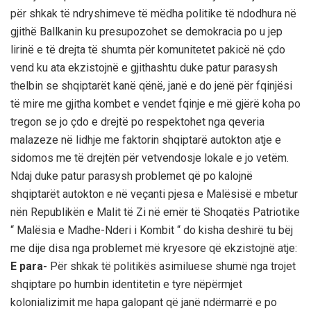
për shkak të ndryshimeve të mëdha politike të ndodhura në
gjithë Ballkanin ku presupozohet se demokracia po u jep
lirinë e të drejta të shumta për komunitetet pakicë në çdo
vend ku ata ekzistojnë e gjithashtu duke patur parasysh
thelbin se shqiptarët kanë qënë, janë e do jenë për fqinjësi
të mire me gjitha kombet e vendet fqinje e më gjërë koha po
tregon se jo çdo e drejtë po respektohet nga qeveria
malazeze në lidhje me faktorin shqiptarë autokton atje e
sidomos me të drejtën për vetvendosje lokale e jo vetëm.
Ndaj duke patur parasysh problemet që po kalojnë
shqiptarët autokton e në veçanti pjesa e Malësisë e mbetur
nën Republikën e Malit të Zi në emër të Shoqatës Patriotike
“ Malësia e Madhe-Nderi i Kombit “ do kisha deshirë tu bëj
me dije disa nga problemet më kryesore që ekzistojnë atje:
E para-
Për shkak të politikës asimiluese shumë nga trojet
shqiptare po humbin identitetin e tyre nëpërmjet
kolonializimit me hapa galopant që janë ndërmarrë e po