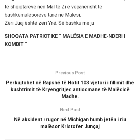
të shqiptarëve nën Mal të Zi e veçanërisht të
bashkëmalësorëve tanë në Malësi.
Zëri Juaj është zëri Ynë. Së bashku me ju
SHOQATA PATRIOTIKE
“ MALËSIA E MADHE-NDERI I
KOMBIT “
Previous Post
Perkujtohet në Rapshë të Hotit 103 vjetori i fillimit dhe
kushtrimit të Kryengritjes antiosmane të Malësisë
Madhe.
Next Post
Në aksident rrugor në Michigan humb jetën i riu
malësor Kristofer Junçaj