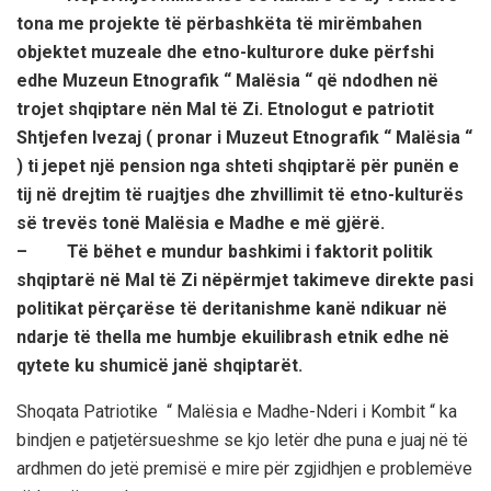
tona me projekte të përbashkëta të mirëmbahen
objektet muzeale dhe etno-kulturore duke përfshi
edhe Muzeun Etnografik “ Malësia “ që ndodhen në
trojet shqiptare nën Mal të Zi. Etnologut e patriotit
Shtjefen Ivezaj ( pronar i Muzeut Etnografik “ Malësia “
) ti jepet një pension nga shteti shqiptarë për punën e
tij në drejtim të ruajtjes dhe zhvillimit të etno-kulturës
së trevës tonë Malësia e Madhe e më gjërë.
– Të bëhet e mundur bashkimi i faktorit politik
shqiptarë në Mal të Zi nëpërmjet takimeve direkte pasi
politikat përçarëse të deritanishme kanë ndikuar në
ndarje të thella me humbje ekuilibrash etnik edhe në
qytete ku shumicë janë shqiptarët.
Shoqata Patriotike “ Malësia e Madhe-Nderi i Kombit “ ka
bindjen e patjetërsueshme se kjo letër dhe puna e juaj në të
ardhmen do jetë premisë e mire për zgjidhjen e problemëve