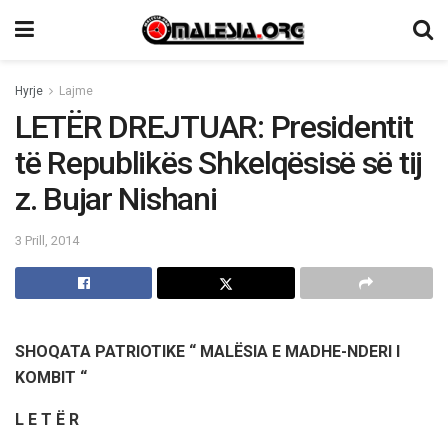
Hyrje
Lajme
LETËR DREJTUAR: Presidentit
të Republikës Shkelqësisë së tij
z. Bujar Nishani
3 Prill, 2014
SHOQATA PAT
RIOTIKE “ MALËSIA E MADHE-NDERI I
KOMBIT “
L E T Ë R