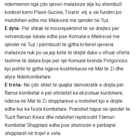
ndermerren nga çdo qeveri malazeze atje ku shembull
konkret kemi Plavë-Gucinë, Tivarin etj. e së fundmi po
mundohen edhe me Malësinë me qëndër në Tuz.
E dyta-
Për shkak të mosrepektimit të së drejtës për
vetvendosje lokale edhe pse Komuna e Malësisë me
qëndër në Tuz i përmbush të gjitha kriteret qeveria
malazeze nuk po ua jep këtë të drejtë duke u ofruar oferta
tashmë të dalura boje për një Komunë brenda Potgoricës
kjo jashtë të gjitha ligjeve kushtetuese në Mal të Zi dhe
atyre Ndërkombëtare.
E treta-
Në çdo shtet të quajtur demokratik e drejta për
flamur kombëtar e për etnitetet ka ekzistuar kurdoherë,
ndërsa në Mal të Zi shqiptarëve u mohohet kjo e drejtë
edhe kur ka festa kombëtare. Pranohet hapur në qëndër të
Tuzit flamuri Kinez dhe ndalohet reptësisht Flamuri
Kombëtar Shqiptarë edhe pse shumicën e përbëjnë
shqiptarët në trojet e veta.