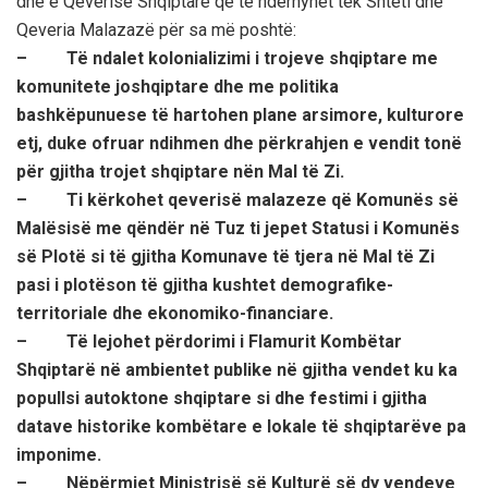
dhe e Qeverisë Shqiptare që të ndërhyhet tek Shteti dhe
Qeveria Malazazë për sa më poshtë:
– Të ndalet kolonializimi i trojeve shqiptare me
komunitete joshqiptare dhe me politika
bashkëpunuese të hartohen plane arsimore, kulturore
etj, duke ofruar ndihmen dhe përkrahjen e vendit tonë
për gjitha trojet shqiptare nën Mal të Zi.
– Ti kërkohet qeverisë malazeze që Komunës së
Malësisë me qëndër në Tuz ti jepet Statusi i Komunës
së Plotë si të gjitha Komunave të tjera në Mal të Zi
pasi i plotëson të gjitha kushtet demografike-
territoriale dhe ekonomiko-financiare.
– Të lejohet përdorimi i Flamurit Kombëtar
Shqiptarë në ambientet publike në gjitha vendet ku ka
popullsi autoktone shqiptare si dhe festimi i gjitha
datave historike kombëtare e lokale të shqiptarëve pa
imponime.
– Nëpërmjet Ministrisë së Kulturë së dy vendeve