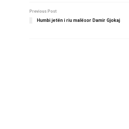
Previous Post
Humbi jetën i riu malësor Damir Gjokaj