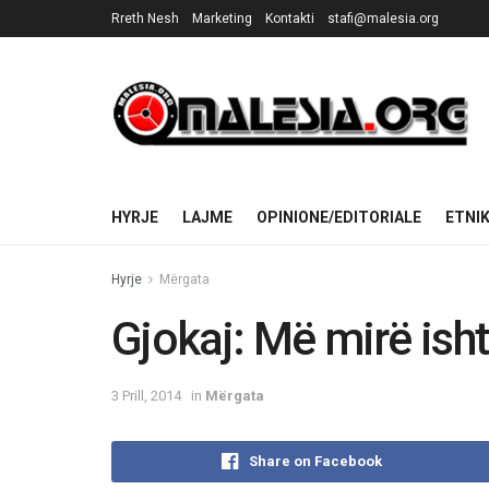
Rreth Nesh
Marketing
Kontakti
stafi@malesia.org
HYRJE
LAJME
OPINIONE/EDITORIALE
ETNI
Hyrje
Mërgata
Gjokaj: Më mirë isht
3 Prill, 2014
in
Mërgata
Share on Facebook