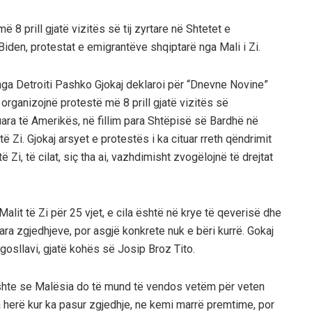
 8 prill gjatë vizitës së tij zyrtare në Shtetet e
den, protestat e emigrantëve shqiptarë nga Mali i Zi.
ga Detroiti Pashko Gjokaj deklaroi për “Dnevne Novine”
 organizojnë protestë më 8 prill gjatë vizitës së
uara të Amerikës, në fillim para Shtëpisë së Bardhë në
Zi. Gjokaj arsyet e protestës i ka cituar rreth qëndrimit
Zi, të cilat, siç tha ai, vazhdimisht zvogëlojnë të drejtat
alit të Zi për 25 vjet, e cila është në krye të qeverisë dhe
ra zgjedhjeve, por asgjë konkrete nuk e bëri kurrë. Gokaj
gosllavi, gjatë kohës së Josip Broz Tito.
shte se Malësia do të mund të vendos vetëm për veten
 herë kur ka pasur zgjedhje, ne kemi marrë premtime, por