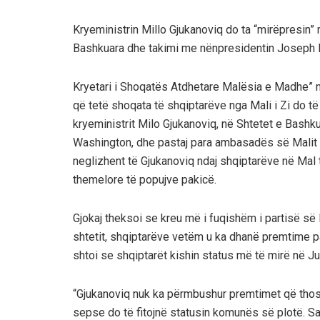
Kryeministrin Millo Gjukanoviq do ta “mirëpresin” më
Bashkuara dhe takimi me nënpresidentin Joseph Bi
Kryetari i Shoqatës Atdhetare Malësia e Madhe” n
që tetë shoqata të shqiptarëve nga Mali i Zi do të
kryeministrit Milo Gjukanoviq, në Shtetet e Bashk
Washington, dhe pastaj para ambasadës së Malit të 
neglizhent të Gjukanoviq ndaj shqiptarëve në Mal të 
themelore të popujve pakicë.
Gjokaj theksoi se kreu më i fuqishëm i partisë së M
shtetit, shqiptarëve vetëm u ka dhanë premtime pa
shtoi se shqiptarët kishin status më të mirë në Ju
“Gjukanoviq nuk ka përmbushur premtimet që tho
sepse do të fitojnë statusin komunës së plotë. Sa