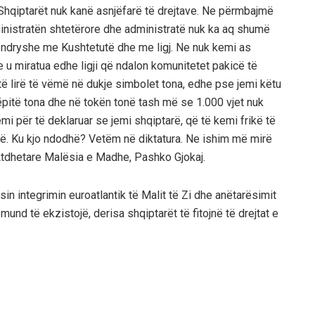
 Shqiptarët nuk kanë asnjëfarë të drejtave. Ne përmbajmë
ministratën shtetërore dhe administratë nuk ka aq shumë
t ndryshe me Kushtetutë dhe me ligj. Ne nuk kemi as
 u miratua edhe ligji që ndalon komunitetet pakicë të
të lirë të vëmë në dukje simbolet tona, edhe pse jemi këtu
ëpitë tona dhe në tokën tonë tash më se 1.000 vjet nuk
 për të deklaruar se jemi shqiptarë, që të kemi frikë të
ë. Ku kjo ndodhë? Vetëm në diktatura. Ne ishim më mirë
 Atdhetare Malësia e Madhe, Pashko Gjokaj.
n integrimin euroatlantik të Malit të Zi dhe anëtarësimit
 mund të ekzistojë, derisa shqiptarët të fitojnë të drejtat e