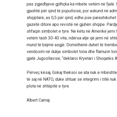
pas zgjedhjeve gjithçka ka mbete vetëm në fjalë.
gjashtë për qind të popullsisë, por askund në ad
shqiptarë, as 0,5 për qind, edhe pse parashikohe
gazetë ditore apo revistë në gjuhën shqipe. Pardje
shfaqin simbolet e tyre. Ne këtu në Amerikë jemi 
vetëm tash 30-40 vite, ndërsa atje që jemi në sht
mund të bëjmë asgjë. Domethënë duhet të trembemi
vendosim në dukje simbolet tona dhe flamurin ton
gjatë Jugosllavisë, “deklaroi Kryetari i Shoqatës
Përveç kësaj, Gokaj theksoi se ata nuk e mbështesi
të saj në NATO, duke shtuar se integrimi i tillë nuk
plota në shtëpitë e tyre.
Albert Camaj