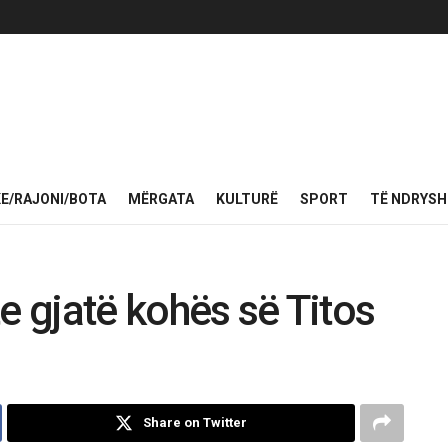
KE/RAJONI/BOTA
MËRGATA
KULTURË
SPORT
TË NDRYS
e gjatë kohës së Titos
Share on Twitter