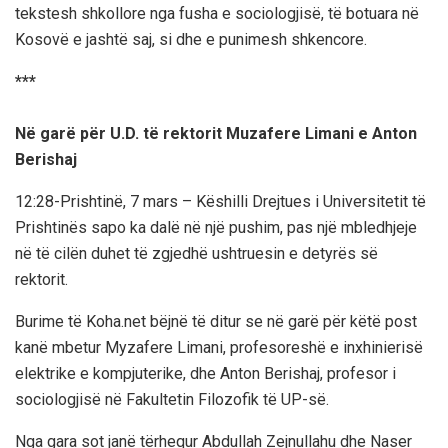
tekstesh shkollore nga fusha e sociologjisë, të botuara në
Kosovë e jashtë saj, si dhe e punimesh shkencore.
***
Në garë për U.D. të rektorit Muzafere Limani e Anton
Berishaj
12:28-Prishtinë, 7 mars – Këshilli Drejtues i Universitetit të
Prishtinës sapo ka dalë në një pushim, pas një mbledhjeje
në të cilën duhet të zgjedhë ushtruesin e detyrës së
rektorit.
Burime të Koha.net bëjnë të ditur se në garë për këtë post
kanë mbetur Myzafere Limani, profesoreshë e inxhinierisë
elektrike e kompjuterike, dhe Anton Berishaj, profesor i
sociologjisë në Fakultetin Filozofik të UP-së.
Nga gara sot janë tërhequr Abdullah Zejnullahu dhe Naser