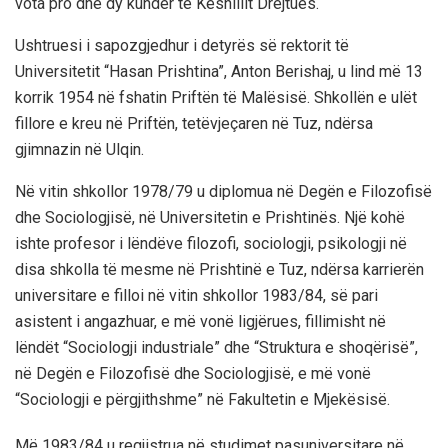
vota pro dhe dy kundër të Këshillit Drejtues.
Ushtruesi i sapozgjedhur i detyrës së rektorit të
Universitetit “Hasan Prishtina”, Anton Berishaj, u lind më 13
korrik 1954 në fshatin Priftën të Malësisë. Shkollën e ulët
fillore e kreu në Priftën, tetëvjeçaren në Tuz, ndërsa
gjimnazin në Ulqin.
Në vitin shkollor 1978/79 u diplomua në Degën e Filozofisë
dhe Sociologjisë, në Universitetin e Prishtinës. Një kohë
ishte profesor i lëndëve filozofi, sociologji, psikologji në
disa shkolla të mesme në Prishtinë e Tuz, ndërsa karrierën
universitare e filloi në vitin shkollor 1983/84, së pari
asistent i angazhuar, e më vonë ligjërues, fillimisht në
lëndët “Sociologji industriale” dhe “Struktura e shoqërisë”,
në Degën e Filozofisë dhe Sociologjisë, e më vonë
“Sociologji e përgjithshme” në Fakultetin e Mjekësisë.
Më 1983/84 u regjistrua në studimet pasuniversitare në