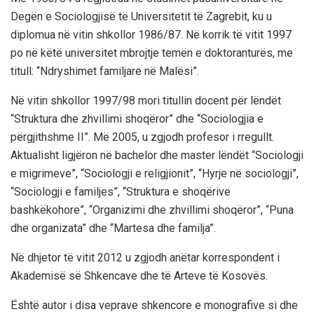
Degën e Sociologjisë të Universitetit të Zagrebit, ku u
diplomua në vitin shkollor 1986/87. Në korrik të vitit 1997
po në këtë universitet mbrojtje temën e doktoranturës, me
titull: “Ndryshimet familjare në Malësi”.
Në vitin shkollor 1997/98 mori titullin docent për lëndët
“Struktura dhe zhvillimi shoqëror” dhe “Sociologjia e
përgjithshme II”. Më 2005, u zgjodh profesor i rregullt.
Aktualisht ligjëron në bachelor dhe master lëndët “Sociologji
e migrimeve”, “Sociologji e religjionit”, “Hyrje në sociologji”,
“Sociologji e familjes”, “Struktura e shoqërive
bashkëkohore”, “Organizimi dhe zhvillimi shoqëror”, “Puna
dhe organizata” dhe “Martesa dhe familja”.
Në dhjetor të vitit 2012 u zgjodh anëtar korrespondent i
Akademisë së Shkencave dhe të Arteve të Kosovës.
Është autor i disa veprave shkencore e monografive si dhe