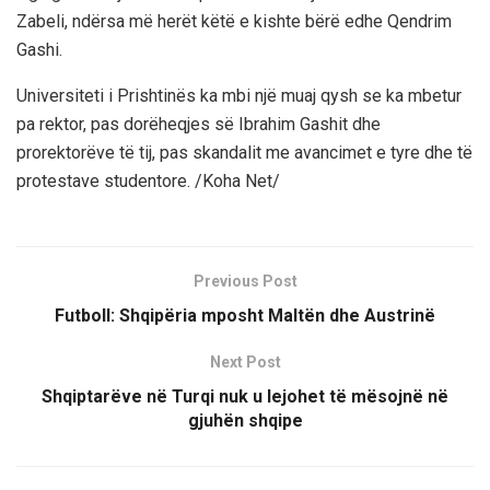
Zabeli, ndërsa më herët këtë e kishte bërë edhe Qendrim
Gashi.
Universiteti i Prishtinës ka mbi një muaj qysh se ka mbetur
pa rektor, pas dorëheqjes së Ibrahim Gashit dhe
prorektorëve të tij, pas skandalit me avancimet e tyre dhe të
protestave studentore. /Koha Net/
Previous Post
Futboll: Shqipëria mposht Maltën dhe Austrinë
Next Post
Shqiptarëve në Turqi nuk u lejohet të mësojnë në
gjuhën shqipe