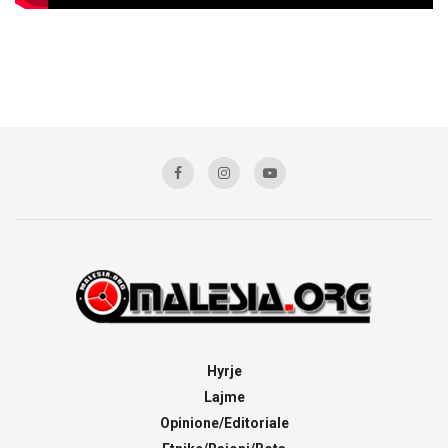
Hyrje
Lajme
Opinione/Editoriale