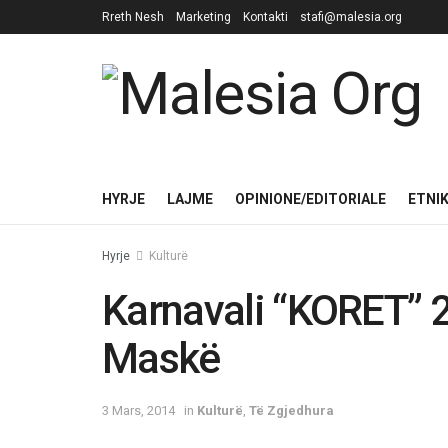
Rreth Nesh
Marketing
Kontakti
stafi@malesia.org
HYRJE
LAJME
OPINIONE/EDITORIALE
ETNI
Hyrje
Kulturë
Karnavali “KORET” 
Maskë
3 Mars, 2014
in
Kulturë
,
Të Zgjedhura