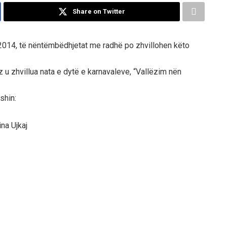
Share on Twitter
014, të nëntëmbëdhjetat me radhë po zhvillohen këto
 u zhvillua nata e dytë e karnavaleve, “Vallëzim nën
shin:
na Ujkaj