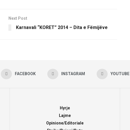
Next Post
Karnavali “KORET” 2014 – Dita e Fëmijëve
FACEBOOK
INSTAGRAM
YOUTUBE
Hyrje
Lajme
Opinione/Editoriale