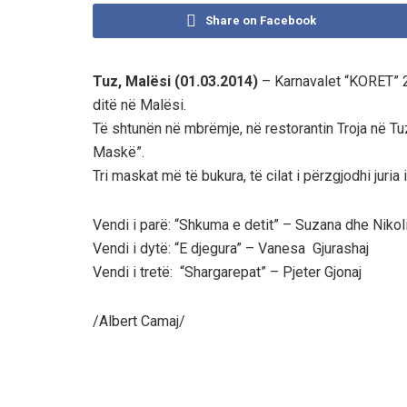
Share on Facebook
Tuz, Malësi (01.03.2014)
– Karnavalet “KORET” 2
ditë në Malësi.
Të shtunën në mbrëmje, në restorantin Troja në Tuz
Maskë”.
Tri maskat më të bukura, të cilat i përzgjodhi juria i
Vendi i parë: “Shkuma e detit” – Suzana dhe Nikoli
Vendi i dytë: “E djegura” – Vanesa Gjurashaj
Vendi i tretë: “Shargarepat” – Pjeter Gjonaj
/Albert Camaj/