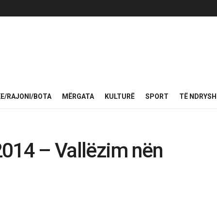
KE/RAJONI/BOTA
MËRGATA
KULTURË
SPORT
TË NDRYS
2014 – Vallëzim nën