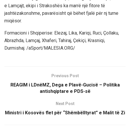
e Lamçajt, ekipi i Strakoshës ka marrë një fitore të
jashtëzakonshme, pavarësisht që bëhet fjalë për nj turne
miqësor.
Formacioni i Shqiperise: Elezaj, Lika, Kariqi, Ruci, Çollaku,
Abrazhda, Lamçaj, Xhaferi, Tahiraj, Çekiçi, Krasniqi,
Durmishaj. /aSport/MALESIA.ORG/
Previous Post
REAGIM i LDnëMZ, Dega e Plavë-Gucisë – Politika
antishqiptare e PDS-së
Next Post
Ministri i Kosovës flet për “Shëmbëlltyrat” e Malit të Zi