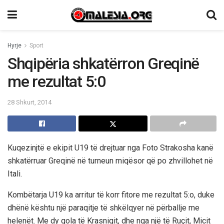
Hyrje
Sport
Shqipëria shkatërron Greqinë
me rezultat 5:0
28 Shkurt, 2014
Kuqezinjtë e ekipit U19 të drejtuar nga Foto Strakosha kanë
shkatërruar Greqinë në turneun miqësor që po zhvillohet në
Itali.
Kombëtarja U19 ka arritur të korr fitore me rezultat 5:o, duke
dhënë kështu një paraqitje të shkëlqyer në përballje me
helenët. Me dy gola të Krasniqit, dhe nga një të Ruçit, Micit