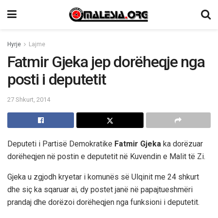
Hyrje
Lajme
Fatmir Gjeka jep dorëheqje nga
posti i deputetit
27 Shkurt, 2014
Deputeti i Partisë Demokratike
Fatmir Gjeka
ka dorëzuar
dorëheqjen në postin e deputetit në Kuvendin e Malit të Zi.
Gjeka u zgjodh kryetar i komunës së Ulqinit me 24 shkurt
dhe siç ka sqaruar ai, dy postet janë në papajtueshmëri
prandaj dhe dorëzoi dorëheqjen nga funksioni i deputetit.