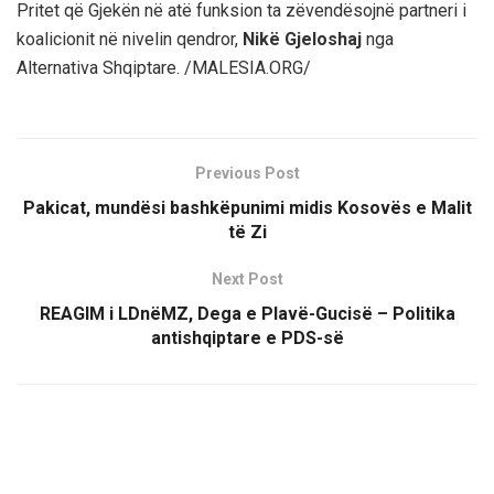
Pritet që Gjekën në atë funksion ta zëvendësojnë partneri i
koalicionit në nivelin qendror,
Nikë Gjeloshaj
nga
Alternativa Shqiptare. /MALESIA.ORG/
Previous Post
Pakicat, mundësi bashkëpunimi midis Kosovës e Malit
të Zi
Next Post
REAGIM i LDnëMZ, Dega e Plavë-Gucisë – Politika
antishqiptare e PDS-së