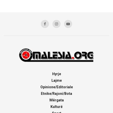
Hyrje
Lajme
Opinione/Editoriale
Etnike/Rajoni/Bota
Mërgata
Kulturë