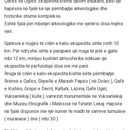
Qafës së Uglës. Ekspedita kishte qëllim edukativ, pasi që
hapësira në fjalë ka një përmbajtje arkeologjike dhe
historike shumë komplekse.
Eshtë fjala për mbetjet arkeologjike me vjetërsi disa mijëra
vjet.
Gjatësia e rrugës të cilën e kaloi ekspedita ishte rreth 10
km. Për ndryshe ishte e paraparë që rruga të jetë e gjatë
mbi 12 km, mirëpo kushtet atmosferike ndikuan që
ekspedita të përfundojë disa orë më parë.
Rruga të cilën e kaloi ekspedita kishte këtë përmbajtje:
Rrënxë e Qafës, Shpellë e Marash Papës ( në Dolec ), Qafë
e Kishës, Gropë e Derrit, Kalturk, Lazina, Qafë Ugël,
Vuksanlekaj ( kulla ), varrezat munumentale në Vuksanlekaj
dhe Muzeu Etnografik i Malësisë në fshatin Lekaj. Hapsira
në fjalë disponon me një numër të madh të varreve tumulave
( muranave ) ilire ( mbi 30 ).