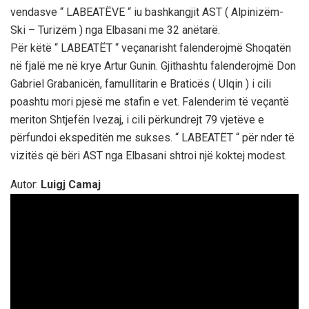
vendasve “ LABEATËVE “ iu bashkangjit AST ( Alpinizëm-
Ski – Turizëm ) nga Elbasani me 32 anëtarë.
Për këtë “ LABEATËT “ veçanarisht falenderojmë Shoqatën
në fjalë me në krye Artur Gunin. Gjithashtu falenderojmë Don
Gabriel Grabanicën, famullitarin e Braticës ( Ulqin ) i cili
poashtu mori pjesë me stafin e vet. Falenderim të veçantë
meriton Shtjefën Ivezaj, i cili përkundrejt 79 vjetëve e
përfundoi ekspeditën me sukses. “ LABEATËT “ për nder të
vizitës që bëri AST nga Elbasani shtroi një koktej modest.
Autor:
Luigj Camaj