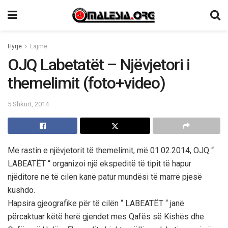
Hyrje
Lajme
OJQ Labetatët – Njëvjetori i
themelimit (foto+video)
5 Shkurt, 2014
Me rastin e njëvjetorit të themelimit, më 01.02.2014, OJQ “
LABEATËT “ organizoi një ekspeditë të tipit të hapur
njëditore në të cilën kanë patur mundësi të marrë pjesë
kushdo.
Hapsira gjeografike për të cilën “ LABEATËT “ janë
përcaktuar këtë herë gjendet mes Qafës së Kishës dhe