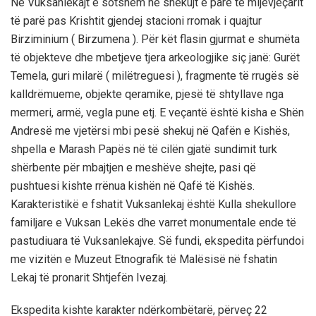
Në Vuksanlekajt e sotshëm në shekujt e parë të mijëvjeçarit
të parë pas Krishtit gjendej stacioni rromak i quajtur
Birziminium ( Birzumena ). Për kët flasin gjurmat e shumëta
të objekteve dhe mbetjeve tjera arkeologjike siç janë: Gurët
Temela, guri milarë ( milëtreguesi ), fragmente të rrugës së
kalldrëmueme, objekte qeramike, pjesë të shtyllave nga
mermeri, armë, vegla pune etj. E veçantë është kisha e Shën
Andresë me vjetërsi mbi pesë shekuj në Qafën e Kishës,
shpella e Marash Papës në të cilën gjatë sundimit turk
shërbente për mbajtjen e meshëve shejte, pasi që
pushtuesi kishte rrënua kishën në Qafë të Kishës.
Karakteristikë e fshatit Vuksanlekaj është Kulla shekullore
familjare e Vuksan Lekës dhe varret monumentale ende të
pastudiuara të Vuksanlekajve. Së fundi, ekspedita përfundoi
me vizitën e Muzeut Etnografik të Malësisë në fshatin
Lekaj të pronarit Shtjefën Ivezaj.
Ekspedita kishte karakter ndërkombëtarë, përveç 22