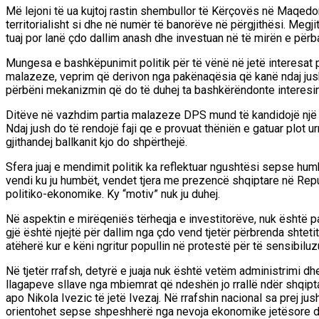
Më lejoni të ua kujtoj rastin shembullor të Kërçovës në Maqedoni
territorialisht si dhe në numër të banorëve në përgjithësi. Megji
tuaj por lanë çdo dallim anash dhe investuan në të mirën e përba
Mungesa e bashkëpunimit politik për të vënë në jetë interesat p
malazeze, veprim që derivon nga pakënaqësia që kanë ndaj jush. E
përbëni mekanizmin që do të duhej ta bashkërëndonte interesin e
Ditëve në vazhdim partia malazeze DPS mund të kandidojë një shq
Ndaj jush do të rendojë faji qe e provuat thëniën e gatuar plot ur
gjithandej ballkanit kjo do shpërthejë.
Sfera juaj e mendimit politik ka reflektuar ngushtësi sepse humbja
vendi ku ju humbët, vendet tjera me prezencë shqiptare në Repub
politiko-ekonomike. Ky “motiv” nuk ju duhej.
Në aspektin e mirëqeniës tërheqja e investitorëve, nuk është par
gjë është njejtë për dallim nga çdo vend tjetër përbrenda shte
atëherë kur e këni ngritur popullin në protestë për të sensibi
Në tjetër rrafsh, detyrë e juaja nuk është vetëm administrimi d
llagapeve sllave nga mbiemrat që ndeshën jo rrallë ndër shqipta
apo Nikola Ivezic të jetë Ivezaj. Në rrafshin nacional sa prej ju
orientohet sepse shpeshherë nga nevoja ekonomike jetësore disa