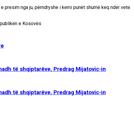
t e presim nga ju, përndryshe i kemi punët shumë keq ndër vete.
 Republikën e Kosovës
re
 madh të shqiptarëve, Predrag Mijatovic-in
 madh të shqiptarëve, Predrag Mijatovic-in