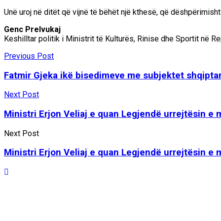
Unë uroj në ditët që vijnë të bëhët një kthesë, që dëshpërimish
Genc Prelvukaj
Keshilltar politik i Ministrit të Kulturës, Rinise dhe Sportit në
Previous Post
Fatmir Gjeka ikë bisedimeve me subjektet shqipta
Next Post
Ministri Erjon Veliaj e quan Legjendë urrejtësin e
Next Post
Ministri Erjon Veliaj e quan Legjendë urrejtësin e