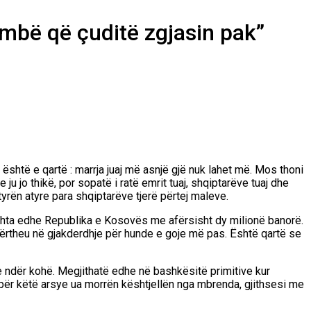
ëmbë që çuditë zgjasin pak”
ë është e qartë : marrja juaj më asnjë gjë nuk lahet më. Mos thoni
 jo thikë, por sopatë i ratë emrit tuaj, shqiptarëve tuaj dhe
tyrën atyre para shqiptarëve tjerë përtej maleve.
doshta edhe Republika e Kosovës me afërsisht dy milionë banorë.
hpërtheu në gjakderdhje për hunde e goje më pas. Është qartë se
 ndër kohë. Megjithatë edhe në bashkësitë primitive kur
, për këtë arsye ua morrën kështjellën nga mbrenda, gjithsesi me