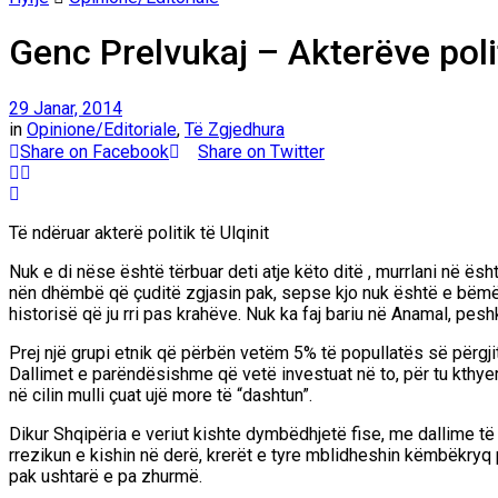
Genc Prelvukaj – Akterëve poli
29 Janar, 2014
in
Opinione/Editoriale
,
Të Zgjedhura
Share on Facebook
Share on Twitter
Të ndëruar akterë politik të Ulqinit
Nuk e di nëse është tërbuar deti atje këto ditë , murrlani në ësht
nën dhëmbë që çuditë zgjasin pak, sepse kjo nuk është e bëmë që
historisë që ju rri pas krahëve. Nuk ka faj bariu në Anamal, pesh
Prej një grupi etnik që përbën vetëm 5% të popullatës së përgj
Dallimet e parëndësishme që vetë investuat në to, për tu kthye
në cilin mulli çuat ujë more të “dashtun”.
Dikur Shqipëria e veriut kishte dymbëdhjetë fise, me dallime 
rrezikun e kishin në derë, krerët e tyre mblidheshin këmbëkryq 
pak ushtarë e pa zhurmë.