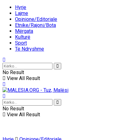
Hyrje
Lajme
Opinione/Editoriale
Etnike/Rajoni/Bota
Mërgata
Kulturë
Sport
Të Ndryshme
No Result
View All Result
No Result
View All Result
Hyrje
Opinione/Editoriale