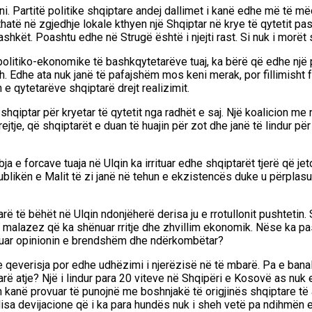
. Partitë politike shqiptare andej dallimet i kanë edhe më të mëd
thatë në zgjedhje lokale kthyen një Shqiptar në krye të qytetit pas
shkët. Poashtu edhe në Strugë është i njejti rast. Si nuk i morët
olitiko-ekonomike të bashkqytetarëve tuaj, ka bërë që edhe një p
dhe ata nuk janë të pafajshëm mos keni merak, por fillimisht faji
 qytetarëve shqiptarë drejt realizimit.
iptar për kryetar të qytetit nga radhët e saj. Një koalicion me nd
rejtje, që shqiptarët e duan të huajin për zot dhe janë të lindur për
 e forcave tuaja në Ulqin ka irrituar edhe shqiptarët tjerë që jeto
likën e Malit të zi janë në tehun e ekzistencës duke u përplasur
ë të bëhët në Ulqin ndonjëherë derisa ju e rrotullonit pushtetin. 
tit malazez që ka shënuar rritje dhe zhvillim ekonomik. Nëse ka 
luzuar opinionin e brendshëm dhe ndërkombëtar?
he qeverisja por edhe udhëzimi i njerëzisë në të mbarë. Pa e bana
rë atje? Një i lindur para 20 viteve në Shqipëri e Kosovë as nuk 
sh kanë provuar të punojnë me boshnjakë të origjinës shqiptare të 
 devijacione që i ka para hundës nuk i sheh vetë pa ndihmën e d