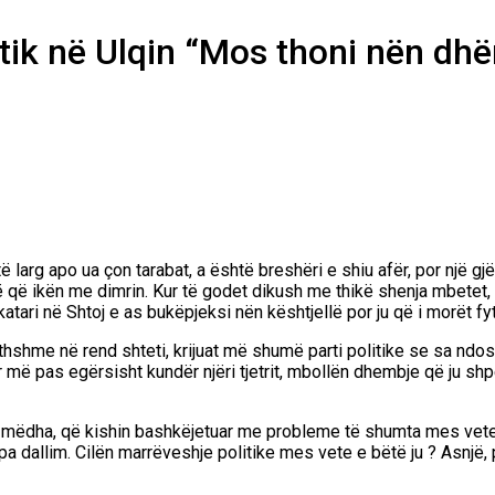
tik në Ulqin “Mos thoni nën dh
ë larg apo ua çon tarabat, a është breshëri e shiu afër, por një gj
 ikën me dimrin. Kur të godet dikush me thikë shenja mbetet, e ju
katari në Shtoj e as bukëpjeksi nën kështjellë por ju që i morët fy
ithshme në rend shteti, krijuat më shumë parti politike se sa n
r më pas egërsisht kundër njëri tjetrit, mbollën dhembje që ju s
të mëdha, që kishin bashkëjetuar me probleme të shumta mes vete
pa dallim. Cilën marrëveshje politike mes vete e bëtë ju ? Asnjë