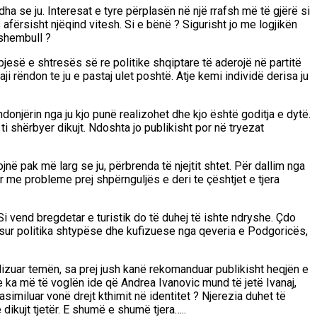
ha se ju. Interesat e tyre përplasën në një rrafsh më të gjërë si
 afërsisht njëqind vitesh. Si e bënë ? Sigurisht jo me logjikën
 shembull ?
jesë e shtresës së re politike shqiptare të aderojë në partitë
 rëndon te ju e pastaj ulet poshtë. Atje kemi individë derisa ju
onjërin nga ju kjo punë realizohet dhe kjo është goditja e dytë.
 ti shërbyer dikujt. Ndoshta jo publikisht por në tryezat
jnë pak më larg se ju, përbrenda të njejtit shtet. Për dallim nga
 me probleme prej shpërnguljës e deri te çështjet e tjera
Si vend bregdetar e turistik do të duhej të ishte ndryshe. Çdo
pasur politika shtypëse dhe kufizuese nga qeveria e Podgoricës,
lizuar temën, sa prej jush kanë rekomanduar publikisht heqjën e
e ka më të voglën ide që Andrea Ivanovic mund të jetë Ivanaj,
asimiluar vonë drejt kthimit në identitet ? Njerezia duhet të
ikujt tjetër. E shumë e shumë tjera…..