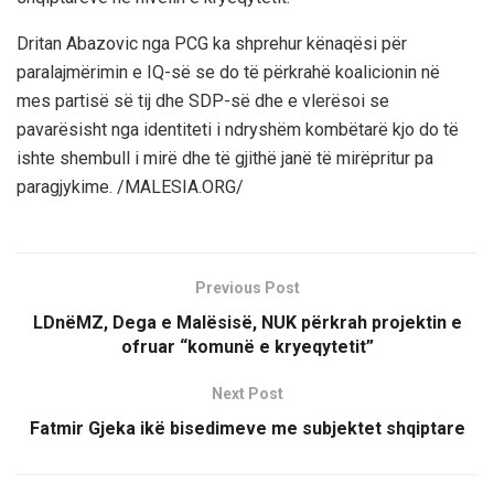
Dritan Abazovic nga PCG ka shprehur kënaqësi për
paralajmërimin e IQ-së se do të përkrahë koalicionin në
mes partisë së tij dhe SDP-së dhe e vlerësoi se
pavarësisht nga identiteti i ndryshëm kombëtarë kjo do të
ishte shembull i mirë dhe të gjithë janë të mirëpritur pa
paragjykime. /MALESIA.ORG/
Previous Post
LDnëMZ, Dega e Malësisë, NUK përkrah projektin e
ofruar “komunë e kryeqytetit”
Next Post
Fatmir Gjeka ikë bisedimeve me subjektet shqiptare