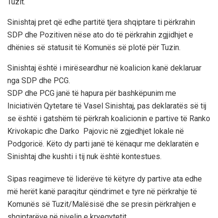
Tuzit.
Sinishtaj pret që edhe partitë tjera shqiptare ti përkrahin
SDP dhe Pozitiven nëse ato do të përkrahin zgjidhjet e
dhënies së statusit të Komunës së plotë për Tuzin.
Sinishtaj është i mirëseardhur në koalicion kanë deklaruar
nga SDP dhe PCG.
SDP dhe PCG janë të hapura për bashkëpunim me
Iniciativën Qytetare të Vasel Sinishtaj, pas deklaratës së tij
se është i gatshëm të përkrah koalicionin e partive të Ranko
Krivokapic dhe Darko Pajovic në zgjedhjet lokale në
Podgoricë. Këto dy parti janë të kënaqur me deklaratën e
Sinishtaj dhe kushti i tij nuk është kontestues.
Sipas reagimeve të liderëve të këtyre dy partive ata edhe
më herët kanë paraqitur qëndrimet e tyre në përkrahje të
Komunës së Tuzit/Malësisë dhe se presin përkrahjen e
shqiptarëve në nivelin e kryeqytetit.