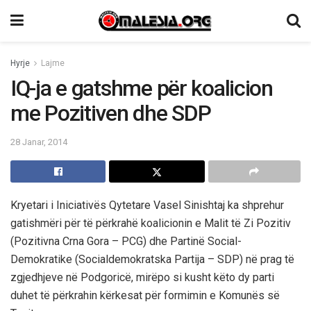
Hyrje
Lajme
IQ-ja e gatshme për koalicion
me Pozitiven dhe SDP
28 Janar, 2014
Kryetari i Iniciativës Qytetare Vasel Sinishtaj ka shprehur
gatishmëri për të përkrahë koalicionin e Malit të Zi Pozitiv
(Pozitivna Crna Gora – PCG) dhe Partinë Social-
Demokratike (Socialdemokratska Partija – SDP) në prag të
zgjedhjeve në Podgoricë, mirëpo si kusht këto dy parti
duhet të përkrahin kërkesat për formimin e Komunës së