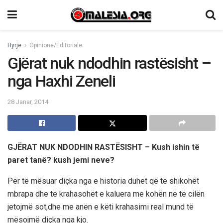
Hyrje
Opinione/Editoriale
Gjërat nuk ndodhin rastësisht –
nga Haxhi Zeneli
28 Janar, 2014
GJËRAT NUK NDODHIN RASTËSISHT – Kush ishin të
paret tanë? kush jemi neve?
Për të mësuar diçka nga e historia duhet që të shikohët
mbrapa dhe të krahasohët e kaluera me kohën në të cilën
jetojmë sot,dhe me anën e këti krahasimi real mund të
mësojmë diçka nga kjo.