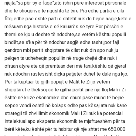
njëjta,”sa për sy e faqe”,ato ishin përë interesat përsonale
dhe të shoqërive të ngushta të tyre.Pra edhe partia e cila
fitoj edhe pse eshtë parti e shtetit nuk do bejnë asgjë,këte e
mësuam nga historia e së kaluarës së tyre.Por përsëri e
themi se kjo u deshte të ndodhte,se vetëm kështu populli
bindët,se s’ka për të ndodhur asgjë edhe tashti,por faji
qendron mbi partit shqiptare të cilat nuk din apo nuk ju
pëlqen ta udhëheqin popullin në rrugë drejtë dhe nuk i
ofruan atyre ate që premtuan deri më tani,kështu që gjërat
nuk ndodhin rastësisht diçka patjetër duhet të dalë nga kjo.
Për ta kuptuar të gjith popujt e Malit të Zi jo vetëm
shqiptarët e theksoj se të gjitha partit janë një lloj.Mali i Zi
është në krizë ekonomike dhe shum pakë mund të bëjnë
sepse vendi është në kolaps edhe pas kësaj ata nuk kanë
strategji të zhvillimit ekonomik.Mali i Zi nuk ka potencial
intelektual apo eksperta ekonomik te mjaftueshëm për ta
bërë këte,ku është për tu habitur që një shtet me 650.000