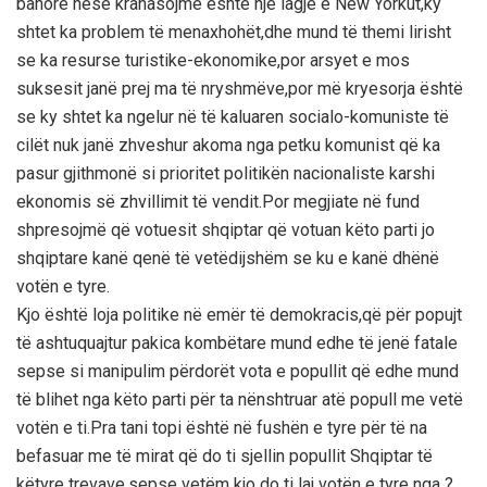
banorë nëse krahasojmë është një lagje e New Yorkut,ky
shtet ka problem të menaxhohët,dhe mund të themi lirisht
se ka resurse turistike-ekonomike,por arsyet e mos
suksesit janë prej ma të nryshmëve,por më kryesorja është
se ky shtet ka ngelur në të kaluaren socialo-komuniste të
cilët nuk janë zhveshur akoma nga petku komunist që ka
pasur gjithmonë si prioritet politikën nacionaliste karshi
ekonomis së zhvillimit të vendit.Por megjiate në fund
shpresojmë që votuesit shqiptar që votuan këto parti jo
shqiptare kanë qenë të vetëdijshëm se ku e kanë dhënë
votën e tyre.
Kjo është loja politike në emër të demokracis,që për popujt
të ashtuquajtur pakica kombëtare mund edhe të jenë fatale
sepse si manipulim përdorët vota e popullit që edhe mund
të blihet nga këto parti për ta nënshtruar atë popull me vetë
votën e ti.Pra tani topi është në fushën e tyre për të na
befasuar me të mirat që do ti sjellin popullit Shqiptar të
këtyre trevave,sepse vetëm kjo do ti laj votën e tyre nga ?…..