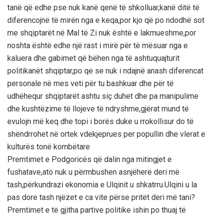
tanë që edhe pse nuk kanë qenë të shkolluar,kanë ditë të
diferencojnë të mirën nga e keqa,por kjo që po ndodhë sot
me shqiptarët në Mal të Zi nuk është e lakmueshme,por
noshta është edhe një rast i mirë për të mësuar nga e
kaluera dhe gabimet që bëhen nga të ashtuquajturit
politikanët shqiptar,po qe se nuk i ndajnë anash diferencat
personale në mes veti për tu bashkuar dhe për të
udhëhequr shqiptarët ashtu siç duhet dhe pa manipulime
dhe kushtëzime të llojeve të ndryshme,gjërat mund të
evulojn më keq dhe topi i borës duke u rrokollisur do të
shëndrrohet në ortek vdekjeprues per popullin dhe vlerat e
kulturës tonë kombëtare
Premtimet e Podgoricës që dalin nga mitingjet e
fushatave,ato nuk u përmbushen asnjëherë deri më
tash,përkundrazi ekonomia e Ulqinit u shkatrru.Ulqini u la
pas dore tash njëzet e ca vite përse pritët deri më tani?
Premtimet e të gjitha partive politike ishin po thuaj të