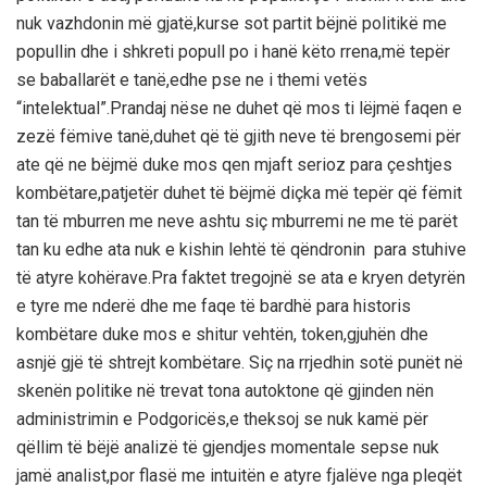
nuk vazhdonin më gjatë,kurse sot partit bëjnë politikë me
popullin dhe i shkreti popull po i hanë këto rrena,më tepër
se baballarët e tanë,edhe pse ne i themi vetës
“intelektual”.Prandaj nëse ne duhet që mos ti lëjmë faqen e
zezë fëmive tanë,duhet që të gjith neve të brengosemi për
ate që ne bëjmë duke mos qen mjaft serioz para çeshtjes
kombëtare,patjetër duhet të bëjmë diçka më tepër që fëmit
tan të mburren me neve ashtu siç mburremi ne me të parët
tan ku edhe ata nuk e kishin lehtë të qëndronin para stuhive
të atyre kohërave.Pra faktet tregojnë se ata e kryen detyrën
e tyre me nderë dhe me faqe të bardhë para historis
kombëtare duke mos e shitur vehtën, token,gjuhën dhe
asnjë gjë të shtrejt kombëtare. Siç na rrjedhin sotë punët në
skenën politike në trevat tona autoktone që gjinden nën
administrimin e Podgoricës,e theksoj se nuk kamë për
qëllim të bëjë analizë të gjendjes momentale sepse nuk
jamë analist,por flasë me intuitën e atyre fjalëve nga pleqët