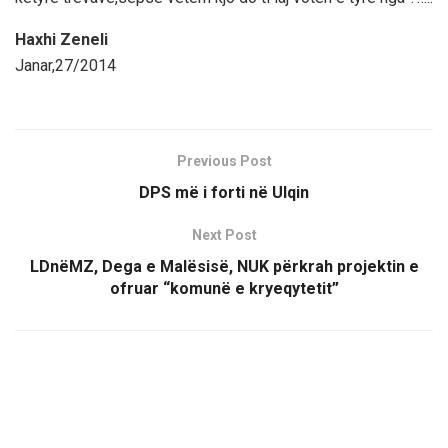
Haxhi Zeneli
Janar,27/2014
Previous Post
DPS më i forti në Ulqin
Next Post
LDnëMZ, Dega e Malësisë, NUK përkrah projektin e
ofruar “komunë e kryeqytetit”