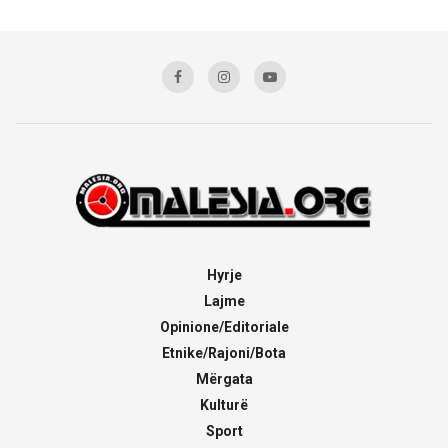
Hyrje
Lajme
Opinione/Editoriale
Etnike/Rajoni/Bota
Mërgata
Kulturë
Sport