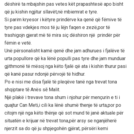
dëshirë ta mbajshin pas vetes kët prapashtesë apo bisht
që ju kishin ngjitur sllavët,në mbiemrat e tyre.
Si parim kryesor i këtyre prindërve ka qenë që fëmive të
tyre pas vdekjes mos të ju lëjn faqen e zezë,por të
trashigojn gjerat më të mira siç dëshiron një prindër për
fëmin e vetë.
Unë përsonalisht kamë qenë dhe jam adhurues i fjalëve të
urta popullore që ka lënë populli pas tyre dhe jam munduar
gjithmonë të mësoj nga këto fjalë që ata i kishin thurur pasi
që kanë pasur ndonjë përvojë të hidhur.
Po e nisi me disa fjalë të pleqëve tanë nga trevat tona
shqiptare tē Anës sē Malit.
Një plakë i trevave tona shum i njohur për mençurin e ti i
quajtur Can Meti,i cili ka lënë shumë thenje të urta,por po
citojm një nga këto thënje që sot mund të janë aktuale për
situatën e krijuar në trevat tona,për arsy se nganjëherë
njerzit sa do që ju shpjegohën gjërat, përsëri kemi