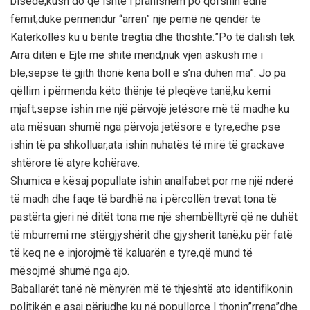
bisedë,kush do që ishte i pranishëm po qofshin edhe
fëmit,duke përmendur “arren” një pemë në qendër të
Katerkollës ku u bënte tregtia dhe thoshte:”Po të dalish tek
Arra ditën e Ejte me shitë mend,nuk vjen askush me i
ble,sepse të gjith thonë kena boll e s’na duhen ma”. Jo pa
qëllim i përmenda këto thënje të pleqëve tanë,ku kemi
mjaft,sepse ishin me një përvojë jetësore më të madhe ku
ata mësuan shumë nga përvoja jetësore e tyre,edhe pse
ishin të pa shkolluar,ata ishin nuhatës të mirë të grackave
shtërore të atyre kohërave.
Shumica e kësaj popullate ishin analfabet por me një nderë
të madh dhe faqe të bardhë na i përcollën trevat tona të
pastërta gjeri në ditët tona me një shembëlltyrë që ne duhët
të mburremi me stërgjyshërit dhe gjysherit tanë,ku për fatë
të keq ne e injorojmë të kaluarën e tyre,që mund të
mësojmë shumë nga ajo.
Baballarët tanë në mënyrën më të thjeshtë ato identifikonin
politikën e asaj përiudhe ku në popullorçe I thonin”rrena”dhe