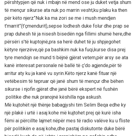
përshtypjen që nuk i mbajn në mend ose ju duket vetja shum
të mençur sikurse ata nuk po marrin vesht,ku plaku ka then
për këto njerz”Nuk ka ma zori se me i mush mendjen
t’marrit”(t’çmendurit),sepse lodhesh duke folur dhe prap se
prap duhesh të ja nisesh bisedën nga fillimi shumë here,dhe
përsëri s’të kuptojnë,pra sa herë duhet të ju shpjegohet
këtyre njerzëve,që pa bashkim nuk ka fuqi,kurse disa prej
tyre mendojn se mund ti bëjnë gjërat vetem,për arsy se ata
kanë interesat personale në ballë të ç’do agjende,për të
arritur aty ku ja kanë vu syrin.Këto njerz kanë fituar një
vetëbesim të tepruar që janë shum të mençur dhe bëhen
sikurse i njofin gjërat dhe janë bërë ekspert në fushën
politike dhe nuk pranojnë këshilla nga askush.
Më kujtohët një thënje babagjyshi tim Selim Beqa edhe ky
një plakë i urtë i asaj kohe më kujtohet prej që kurë isha
fëmi ai përcillte lajmet nëpër mes të radio valëve ku u fliste
për politikën e asaj kohe,dhe pastaj diskutonte duke bërë