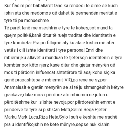
Kur flasim për baballarët tanë ka rendësi të dime se kush
ishin ata dhe medomos që duhet të përmendën meritat e
tyre të pa mohueshme.
Të parët tanë me mjeshtrin e tyre të kohës,sot mund ta
quejm politkë,kanë ditur të ruejn traditat dhe identitetin e
tyre kombëtar.Pra po fillojmë aty ku ata e kishin më afër
vetës i cili ishte identiteti i tyre personal:Emri dhe
mbiemri,ku sllavët u munduan të tjetërsojn identitenin e tyre
kombtar por këto njerz kanë ditur dhe gjetur mënyrën që
mos ti përdorin inlfuencat shtetërore të asaj kohe siç ka
qenë prapashtesa e mbiemrit-VIQ,pa rënë në sy,por
Anamalasit e gjetën mënyrën se si të ju shmangëshin këtyre
grackave,duke mos i përdorë ato mbiemra në jetën e
përditëshme kur s’ishte nevoja,por përdorëshin emrat e
prindërve të tyre si p.sh.Can Meti,Selim Beqa,Pjetër
Marku,Mark Luca,Riza Heta,Sylo Isufi e keshtu me rradhë
pra u identifikojshin në këtë mënyrë,sepse nuk kishin