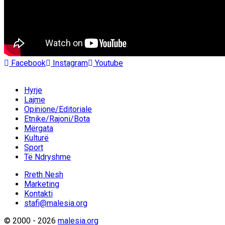
Facebook
Instagram
Youtube
Hyrje
Lajme
Opinione/Editoriale
Etnike/Rajoni/Bota
Mërgata
Kulturë
Sport
Të Ndryshme
Rreth Nesh
Marketing
Kontakti
stafi@malesia.org
© 2000 - 2026
malesia.org