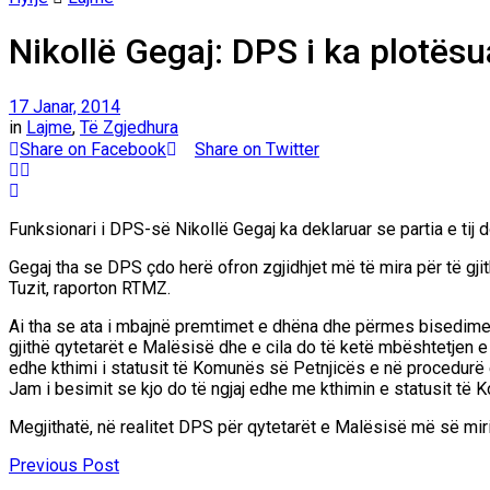
Nikollë Gegaj: DPS i ka plotës
17 Janar, 2014
in
Lajme
,
Të Zgjedhura
Share on Facebook
Share on Twitter
Funksionari i DPS-së Nikollë Gegaj ka deklaruar se partia e tij
Gegaj tha se DPS çdo herë ofron zgjidhjet më të mira për të gjit
Tuzit, raporton RTMZ.
Ai tha se ata i mbajnë premtimet e dhëna dhe përmes bisedimeve 
gjithë qytetarët e Malësisë dhe e cila do të ketë mbështetjen e
edhe kthimi i statusit të Komunës së Petnjicës e në procedurë 
Jam i besimit se kjo do të ngjaj edhe me kthimin e statusit të 
Megjithatë, në realitet DPS për qytetarët e Malësisë më së m
Previous Post