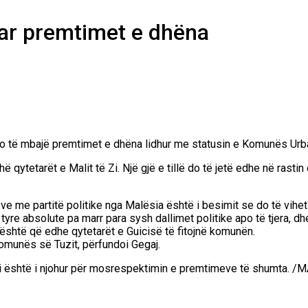
uar premtimet e dhëna
 do të mbajë premtimet e dhëna lidhur me statusin e Komunës Urba
hë qytetarët e Malit të Zi. Një gjë e tillë do të jetë edhe në ra
me partitë politike nga Malësia është i besimit se do të vihet de
 tyre absolute pa marr para sysh dallimet politike apo të tjera,
është që edhe qytetarët e Guicisë të fitojnë komunën.
Komunës së Tuzit, përfundoi Gegaj.
iri është i njohur për mosrespektimin e premtimeve të shumta. 