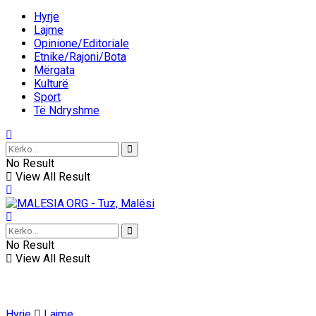
Hyrje
Lajme
Opinione/Editoriale
Etnike/Rajoni/Bota
Mërgata
Kulturë
Sport
Të Ndryshme
No Result
View All Result
No Result
View All Result
Hyrje
Lajme