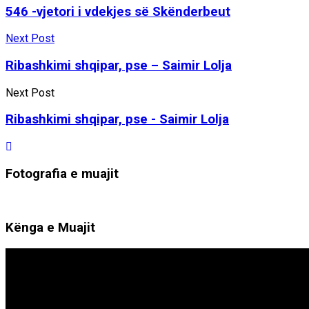
546 -vjetori i vdekjes së Skënderbeut
Next Post
Ribashkimi shqipar, pse – Saimir Lolja
Next Post
Ribashkimi shqipar, pse - Saimir Lolja
Fotografia e muajit
Kënga e Muajit