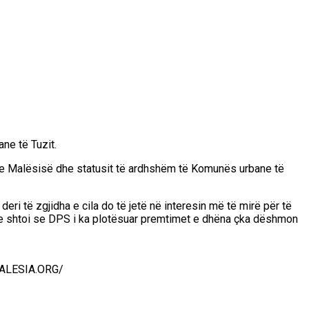
ne të Tuzit.
stin e Malësisë dhe statusit të ardhshëm të Komunës urbane të
ri të zgjidha e cila do të jetë në interesin më të mirë për të
 dhe shtoi se DPS i ka plotësuar premtimet e dhëna çka dëshmon
/MALESIA.ORG/