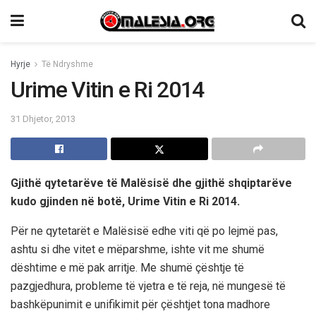
Hyrje
Të Ndryshme
Urime Vitin e Ri 2014
31 Dhjetor, 2013
Gjithë qytetarëve të Malësisë dhe gjithë shqiptarëve
kudo gjinden në botë, Urime Vitin e Ri 2014.
Për ne qytetarët e Malësisë edhe viti që po lejmë pas,
ashtu si dhe vitet e mëparshme, ishte vit me shumë
dështime e më pak arritje. Me shumë çështje të
pazgjedhura, probleme të vjetra e të reja, në mungesë të
bashkëpunimit e unifikimit për çështjet tona madhore