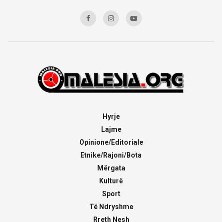
Hyrje
Lajme
Opinione/Editoriale
Etnike/Rajoni/Bota
Mërgata
Kulturë
Sport
Të Ndryshme
Rreth Nesh