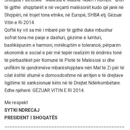
të gjithë shqiptarët e në veçanti malësorët kudo që janë në
Shqipëri, në trojet tona etnike, në Europë, SHBA etj. Gëzuar
Vitin e Ri 2014.
Qoftë ky vit sa më i mbarë për të gjithë duke mbushur
sofrat tona me paqe e dashuri, gëzime e lumturi,
bashkëpunim e harmoni, mirëkuptim e tolerancë, përparim
ekonomik e social e për më tepër realizim të ëndrrës tonë
të përbashkët për Komunë të Plotë të Malësisë si dhe
unifikim të qendrimëve mbarëshqiptare nën Mal të Zi për të
cilat është shumë e domosdoshme në arritjen e të drejtave
ligjitime të sanksionuar këto në të Drejtat Ndërkombëtare.
Edhe njëherë: GËZUAR VITIN E RI 2014.
Me respekt
SYTKI NDRECAJ
PRESIDENT I SHOQATËS
______________________________________________