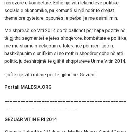
njerëzore e kombëtare. Edhe një vit i lëkundjeve politike,
sociale e ekonomike, pa Komunë si një ndër të drejtat
themelore qytetare, papunësi e përballje me asimilimin.
Me shpresë se Viti 2014 do të dallohet për hapa pozitiv në
të gjitha segmentet e jetës shoqërore, kombëtare e politike,
me më shumë mirëkuptim e tolerancë për njëri-tjetrin,
bashkëpunim e unifikim si në rrethin shoqëror edhe në atë
politik, ju dëshirojmë të gjithë shqiptarëve Urime Vitin 2014.
Qoftë një vit i mbarë për të gjithë ne. Gëzuar!
Portali MALESIA.ORG
______________________________________________
___________________________
GËZUAR VITIN E RI 2014
Shoqata Patriotike “ Malësia e Madhe-Nderi i Kombit “ uron