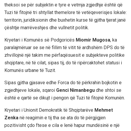
theksoi se për subjektin e tyre e vetmja zgjedhje është që
Tuzi të fitojnë tri shtyllat themelore të vetëqeverisjes lokale:
territorin, juridiksionin dhe buxhetin kurse të gjitha tjerat janë
çështje marrëveshjes dhe vullnetit politik.
Kryetari i Komunës së Podgoricës
Miomir Mugosa
, ka
paralajmëruar se se në fillim të vitit të ardhshëm DPS do të
zhvillojnë një takim me përfaqësuesit e subjekteve politike
shqiptare, në të cilat, sipas tij, do të ripërcaktohet statusi i
Komunës urbane të Tuzit.
Sipas gjitha gjasave edhe Forca do të përkrahin bojkotin e
zgjedhjeve lokale, sqaroi
Genci Nimanbegu
dhe shtoi se
është e qartë se dikujt i pengon që Tuzi të fitojnë Komunën.
Kryetari i Unionit Demokratik të Shqiptarëve
Mehmet
Zenka
në reagimin e tij tha se ata do të përgjigjen
pozitivisht çdo ftese e cila e lenë hapur mundësinë e një