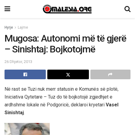
Hyrje
Lajme
Mugosa: Autonomi më të gjerë
– Sinishtaj: Bojkotojmë
26 Dhjetor, 2013
Në rast se Tuzi nuk merr statusin e Komunës së plotë,
Iniciativa Qytetare – Tuz do të bojkotojë zgjedhjet e
ardhshme lokale në Podgoricë, deklaroi kryetari
Vasel
Sinishtaj
.