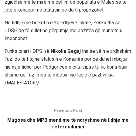
zgjedhje më të mirë me qëllim që popullata e Malësisë të
jetë e kënaqur me statusin që do ti propozohet.
Në lidhje me bojkotin e zgjedhjeve lokale, Zenka tha se
UDSH do të sillet në përputhje me pozitën që mund të u
imponohet.
Funksionari i DPS-së
Nikolla Gegaj
tha se vitin e ardhshëm
Tuzi do të fitojnë statusin e Komunës por që duhet mbajtur
një nyje lidhur për Podgoricës e cila, sipas tij, ka kontribuar
shumë që Tuzi mos të mbesin një lagje e pazhvilluar.
/MALESIA.ORG/
Previous Post
Mugosa dhe MPB mendime të ndryshme në lidhje me
referendumin