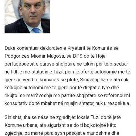
Duke komentuar deklaratën e Kryetarit të Komunës së
Podgoricës Miomir Mugosa, se DPS do të ftojë
përfaqësuesit e partive shqiptare në takim për të biseduar
në lidhje me statusin e Tuzit për një ofertë autonomie më të
gjerë në vend të komunës së plotë, Sinishtaj tha se ata nuk
kërkojnë autonomi më të gjerë por të drejtat e tyre dhe
rikujtoi se marrëveshja me partitë shqiptare se referendumi
konsultativ do të mbahet në muajin shtator, nuk u respektua.
Sinishtaj tha se nëse në zgjedhjet lokale Tuzi do të jetë
Komunë urbane, ata sigurisht se do ti bojkotojnë këto
zgjedhje, pa marrë para sysh pasojat e mundshme dhe