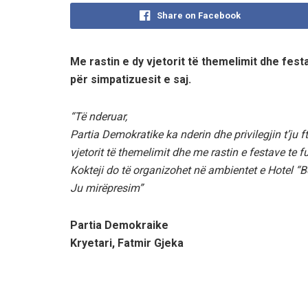
Share on Facebook
Me rastin e dy vjetorit të themelimit dhe fes
për simpatizuesit e saj.
“Të nderuar,
Partia Demokratike ka nderin dhe privilegjin t’ju f
vjetorit të themelimit dhe me rastin e festave te fu
Kokteji do të organizohet në ambientet e Hotel “Be
Ju mirëpresim”
Partia Demokraike
Kryetari, Fatmir Gjeka