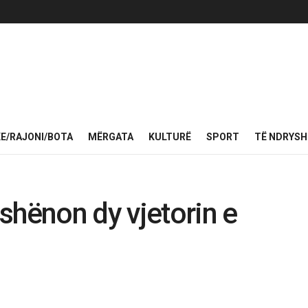
KE/RAJONI/BOTA
MËRGATA
KULTURË
SPORT
TË NDRYS
shënon dy vjetorin e