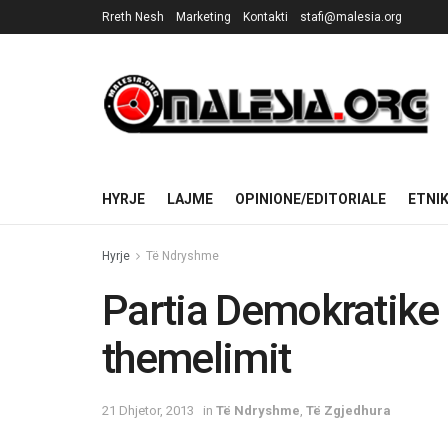
Rreth Nesh
Marketing
Kontakti
stafi@malesia.org
HYRJE
LAJME
OPINIONE/EDITORIALE
ETNI
Hyrje
Të Ndryshme
Partia Demokratike 
themelimit
21 Dhjetor, 2013
in
Të Ndryshme
,
Të Zgjedhura