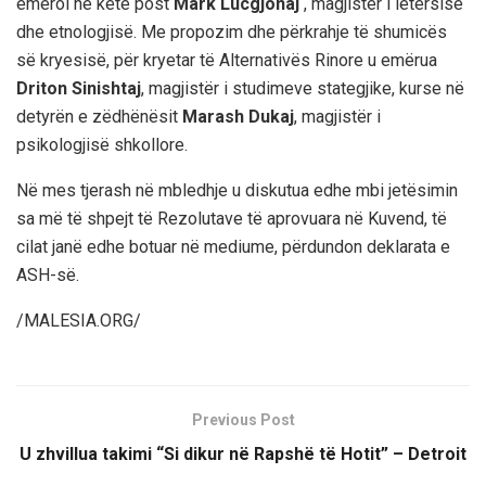
emëroi në këtë post
Mark Lucgjonaj
, magjistër i letërsisë
dhe etnologjisë. Me propozim dhe përkrahje të shumicës
së kryesisë, për kryetar të Alternativës Rinore u emërua
Driton Sinishtaj
, magjistër i studimeve stategjike, kurse në
detyrën e zëdhënësit
Marash Dukaj
, magjistër i
psikologjisë shkollore.
Në mes tjerash në mbledhje u diskutua edhe mbi jetësimin
sa më të shpejt të Rezolutave të aprovuara në Kuvend, të
cilat janë edhe botuar në mediume, përdundon deklarata e
ASH-së.
/MALESIA.ORG/
Previous Post
U zhvillua takimi “Si dikur në Rapshë të Hotit” – Detroit