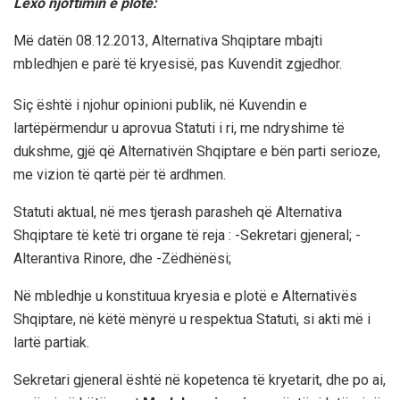
Lexo njoftimin e plotë:
Më datën 08.12.2013, Alternativa Shqiptare mbajti
mbledhjen e parë të kryesisë, pas Kuvendit zgjedhor.
Siç është i njohur opinioni publik, në Kuvendin e
lartëpërmendur u aprovua Statuti i ri, me ndryshime të
dukshme, gjë që Alternativën Shqiptare e bën parti serioze,
me vizion të qartë për të ardhmen.
Statuti aktual, në mes tjerash parasheh që Alternativa
Shqiptare të ketë tri organe të reja : -Sekretari gjeneral; -
Alterantiva Rinore, dhe -Zëdhënësi;
Në mbledhje u konstituua kryesia e plotë e Alternativës
Shqiptare, në këtë mënyrë u respektua Statuti, si akti më i
lartë partiak.
Sekretari gjeneral është në kopetenca të kryetarit, dhe po ai,