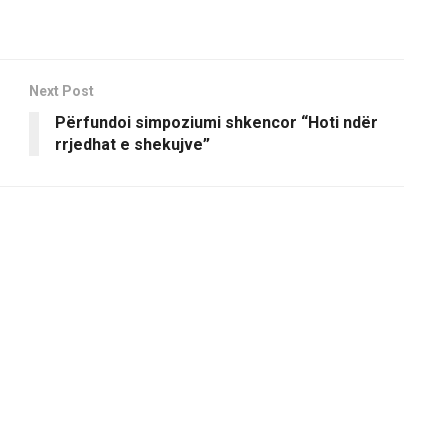
Next Post
Përfundoi simpoziumi shkencor “Hoti ndër
rrjedhat e shekujve”