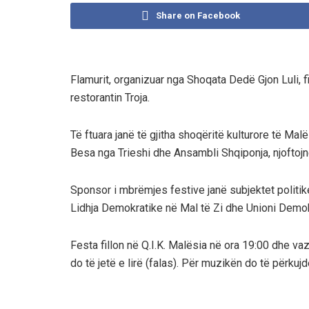
Share on Facebook
Flamurit, organizuar nga Shoqata Dedë Gjon Luli, f
restorantin Troja.
Të ftuara janë të gjitha shoqëritë kulturore të M
Besa nga Trieshi dhe Ansambli Shqiponja, njoftoj
Sponsor i mbrëmjes festive janë subjektet politike
Lidhja Demokratike në Mal të Zi dhe Unioni Demok
Festa fillon në Q.I.K. Malësia në ora 19:00 dhe v
do të jetë e lirë (falas). Për muzikën do të përk