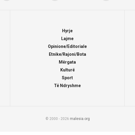
Hyrje
Lajme
Opinione/Editoriale
Etnike/Rajoni/Bota
Mërgata
Kulturë
Sport
Të Ndryshme
© 2000 - 2026
malesia.org