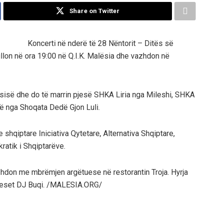
Share on Twitter
Koncerti në nderë të 28 Nëntorit – Ditës së
illon në ora 19:00 në Q.I.K. Malësia dhe vazhdon në
alësisë dhe do të marrin pjesë SHKA Liria nga Mileshi, SHKA
në nga Shoqata Dedë Gjon Luli.
 shqiptare Iniciativa Qytetare, Alternativa Shqiptare,
ratik i Shqiptarëve.
azhdon me mbrëmjen argëtuese në restorantin Troja. Hyrja
ujdeset DJ Buqi. /MALESIA.ORG/