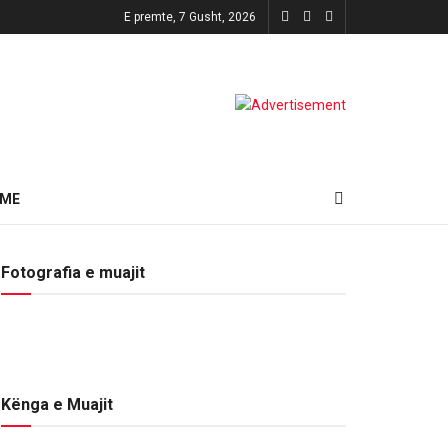
E premte, 7 Gusht, 2026
HME
Fotografia e muajit
Kënga e Muajit