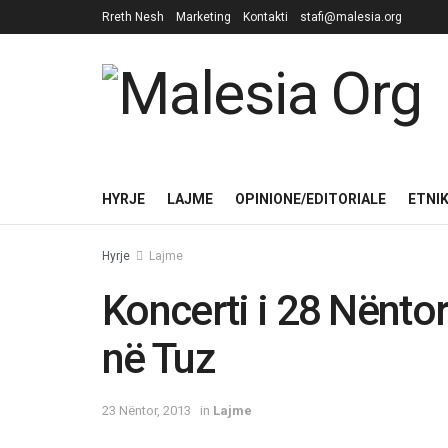
Rreth Nesh
Marketing
Kontakti
stafi@malesia.org
HYRJE
LAJME
OPINIONE/EDITORIALE
ETNI
Hyrje
Lajme
Koncerti i 28 Nëntor
në Tuz
23 Nëntor, 2013
in
Lajme