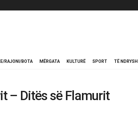
KE/RAJONI/BOTA
MËRGATA
KULTURË
SPORT
TË NDRYS
it – Ditës së Flamurit