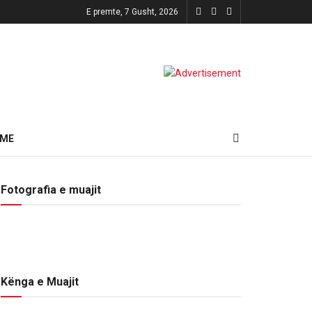
E premte, 7 Gusht, 2026
HME
Fotografia e muajit
Kënga e Muajit