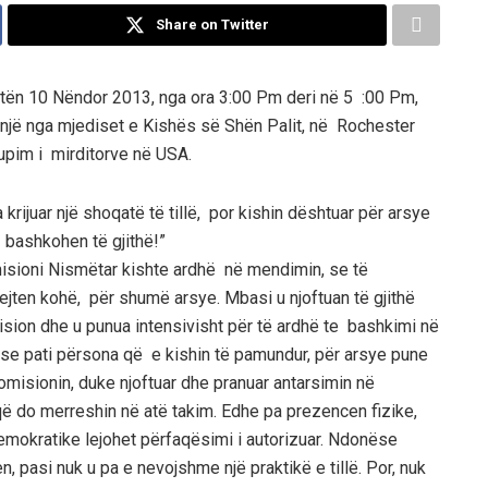
Share on Twitter
tën 10 Nëndor 2013, nga ora 3:00 Pm deri në 5 :00 Pm,
 një nga mjediset e Kishës së Shën Palit, në Rochester
grupim i mirditorve në USA.
krijuar një shoqatë të tillë, por kishin dështuar për arsye
ë bashkohen të gjithë!”
isioni Nismëtar kishte ardhë në mendimin, se të
jejten kohë, për shumë arsye. Mbasi u njoftuan të gjithë
mision dhe u punua intensivisht për të ardhë te bashkimi në
pse pati përsona që e kishin të pamundur, për arsye pune
omisionin, duke njoftuar dhe pranuar antarsimin në
që do merreshin në atë takim. Edhe pa prezencen fizike,
mokratike lejohet përfaqësimi i autorizuar. Ndonëse
n, pasi nuk u pa e nevojshme një praktikë e tillë. Por, nuk