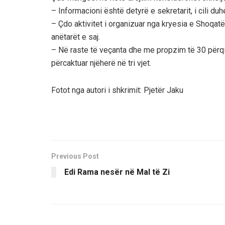
– Informacioni është detyrë e sekretarit, i cili duh
– Çdo aktivitet i organizuar nga kryesia e Shoqatë
anëtarët e saj.
– Në raste të veçanta dhe me propzim të 30 përqi
përcaktuar njëherë në tri vjet.
Fotot nga autori i shkrimit: Pjetër Jaku
Previous Post
Edi Rama nesër në Mal të Zi