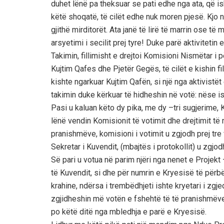
duhet lënë pa theksuar se pati edhe nga ata, që is
këtë shoqatë, të cilët edhe nuk moren pjesë. Kjo 
gjithë mirditorët. Ata janë të lirë të marrin ose t
arsyetimi i secilit prej tyre! Duke parë aktiviteti
Takimin, fillimisht e drejtoi Komisioni Nismëtar i 
Kujtim Qafes dhe Pjetër Gegës, të cilët e kishin f
kishte ngarkuar Kujtim Qafën, si një nga aktivistët e
takimin duke kërkuar të hidheshin në votë: nëse ish
Pasi u kaluan këto dy pika, me dy –tri sugjerime, 
lënë vendin Komisionit të votimit dhe drejtimit t
pranishmëve, komisioni i votimit u zgjodh prej tre 
Sekretar i Kuvendit, (mbajtës i protokollit) u zgjod
Së pari u votua në parim njëri nga nenet e Projekt
të Kuvendit, si dhe për numrin e Kryesisë të përbë
krahine, ndërsa i trembëdhjeti ishte kryetari i zg
zgjidheshin më votën e fshehtë të të pranishmëve,
po këtë ditë nga mbledhja e parë e Kryesisë.