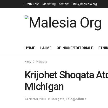
Rreth Nesh
Marketing
Kontakti
stafi@malesia.org
HYRJE
LAJME
OPINIONE/EDITORIALE
ETNI
Hyrje
Mërgata
Krijohet Shoqata At
Michigan
14 Nëntor, 2013
in
Mërgata
,
Të Zgjedhura