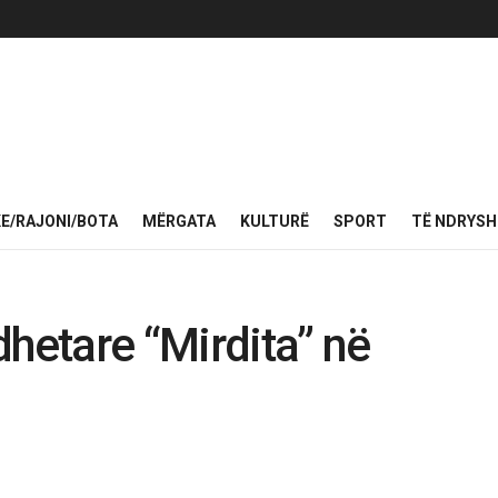
KE/RAJONI/BOTA
MËRGATA
KULTURË
SPORT
TË NDRYS
dhetare “Mirdita” në