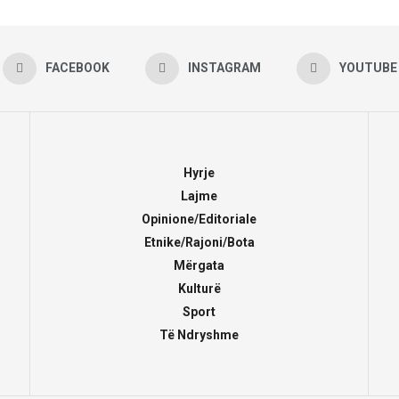
FACEBOOK
INSTAGRAM
YOUTUBE
Hyrje
Lajme
Opinione/Editoriale
Etnike/Rajoni/Bota
Mërgata
Kulturë
Sport
Të Ndryshme