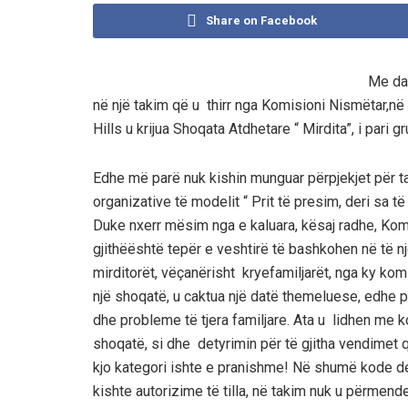
Share on Facebook
Me da
në një takim që u thirr nga Komisioni Nismëtar,në
Hills u krijua Shoqata Atdhetare “ Mirdita”, i pari 
Edhe më parë nuk kishin munguar përpjekjet për ta 
organizative të modelit “ Prit të presim, deri sa t
Duke nxerr mësim nga e kaluara, kësaj radhe, Kom
gjithëështë tepër e veshtirë të bashkohen në të n
mirditorët, vëçanërisht kryefamiljarët, nga ky ko
një shoqatë, u caktua një datë themeluese, edhe 
dhe probleme të tjera familjare. Ata u lidhen me k
shoqatë, si dhe detyrimin për të gjitha vendimet 
kjo kategori ishte e pranishme! Në shumë kode de
kishte autorizime të tilla, në takim nuk u përmende