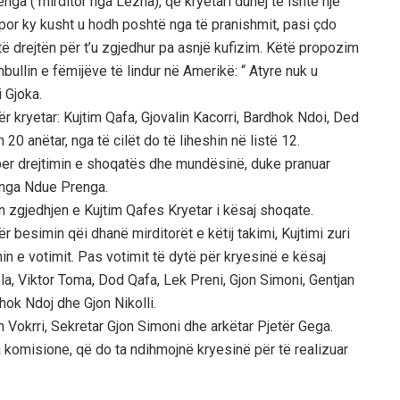
ga ( mirditor nga Lezha), që kryetari duhej të ishte një
, por ky kusht u hodh poshtë nga të pranishmit, pasi çdo
 të drejtën për t’u zgjedhur pa asnjë kufizim. Këtë propozim
mbullin e fëmijëve të lindur në Amerikë: “ Atyre nuk u
 Gjoka.
 kryetar: Kujtim Qafa, Gjovalin Kacorri, Bardhok Ndoi, Ded
20 anëtar, nga të cilët do të liheshin në listë 12.
 per drejtimin e shoqatës dhe mundësinë, duke pranuar
 nga Ndue Prenga.
n zgjedhjen e Kujtim Qafes Kryetar i kësaj shoqate.
 besimin qëi dhanë mirditorët e këtij takimi, Kujtimi zuri
n e votimit. Pas votimit të dytë për kryesinë e kësaj
ola, Viktor Toma, Dod Qafa, Lek Preni, Gjon Simoni, Gentjan
hok Ndoj dhe Gjon Nikolli.
 Vokrri, Sekretar Gjon Simoni dhe arkëtar Pjetër Gega.
 komisione, që do ta ndihmojnë kryesinë për të realizuar