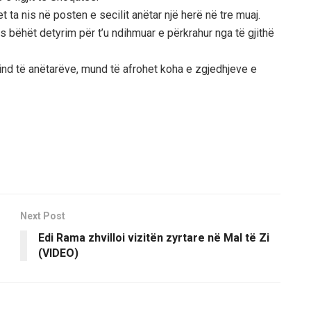
et ta nis në posten e secilit anëtar një herë në tre muaj.
s bëhët detyrim për t’u ndihmuar e përkrahur nga të gjithë
nd të anëtarëve, mund të afrohet koha e zgjedhjeve e
Next Post
Edi Rama zhvilloi vizitën zyrtare në Mal të Zi
(VIDEO)