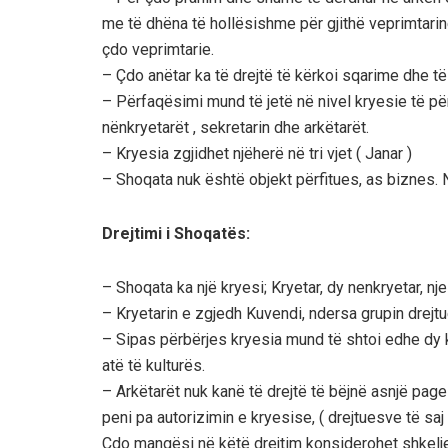
me të dhëna të hollësishme për gjithë veprimtarin
çdo veprimtarie.
– Çdo anëtar ka të drejtë të kërkoi sqarime dhe të
– Përfaqësimi mund të jetë në nivel kryesie të për
nënkryetarët , sekretarin dhe arkëtarët.
– Kryesia zgjidhet njëherë në tri vjet ( Janar )
– Shoqata nuk është objekt përfitues, as biznes.
Drejtimi i Shoqatës:
– Shoqata ka një kryesi; Kryetar, dy nenkryetar, nje
– Kryetarin e zgjedh Kuvendi, ndersa grupin drejt
– Sipas përbërjes kryesia mund të shtoi edhe dy 
atë të kulturës.
– Arkëtarët nuk kanë të drejtë të bëjnë asnjë pag
peni pa autorizimin e kryesise, ( drejtuesve të saj 
Çdo mangësi në këtë drejtim konsiderohet shkelje 