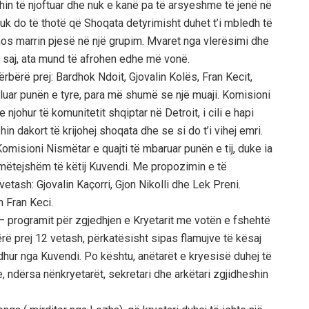
hin të njoftuar dhe nuk e kanë pa të arsyeshme të jenë në
nuk do të thotë që Shoqata detyrimisht duhet t’i mbledh të
ë mos marrin pjesë në një grupim. Mvaret nga vlerësimi dhe
n e saj, ata mund të afrohen edhe më vonë.
përbërë prej: Bardhok Ndoit, Gjovalin Kolës, Fran Kecit,
illuar punën e tyre, para më shumë se një muaji. Komisioni
 njohur të komunitetit shqiptar në Detroit, i cili e hapi
in dakort të krijohej shoqata dhe se si do t’i vihej emri.
Komisioni Nismëtar e quajti të mbaruar punën e tij, duke ia
ë mëtejshëm të këtij Kuvendi. Me propozimin e të
vetash: Gjovalin Kaçorri, Gjon Nikolli dhe Lek Preni.
h Fran Keci.
 – programit për zgjedhjen e Kryetarit me votën e fshehtë
rë prej 12 vetash, përkatësisht sipas flamujve të kësaj
jedhur nga Kuvendi. Po kështu, anëtarët e kryesisë duhej të
 ndërsa nënkryetarët, sekretari dhe arkëtari zgjidheshin