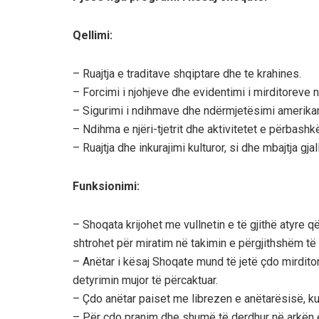
Qellimi:
– Ruajtja e traditave shqiptare dhe te krahines.
– Forcimi i njohjeve dhe evidentimi i mirditoreve
– Sigurimi i ndihmave dhe ndërmjetësimi amerikan
– Ndihma e njëri-tjetrit dhe aktivitetet e përbashk
– Ruajtja dhe inkurajimi kulturor, si dhe mbajtja gj
Funksionimi:
– Shoqata krijohet me vullnetin e të gjithë atyre q
shtrohet për miratim në takimin e përgjithshëm të
– Anëtar i kësaj Shoqate mund të jetë çdo mirdito
detyrimin mujor të përcaktuar.
– Çdo anëtar paiset me librezen e anëtarësisë, k
– Për çdo pranim dhe shumë të derdhur në arkën e