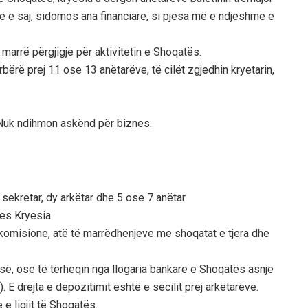
ë e saj, sidomos ana financiare, si pjesa më e ndjeshme e
 marrë përgjigje për aktivitetin e Shoqatës.
bërë prej 11 ose 13 anëtarëve, të cilët zgjedhin kryetarin,
 Nuk ndihmon askënd për biznes.
 sekretar, dy arkëtar dhe 5 ose 7 anëtar.
ues Kryesia
komisione, atë të marrëdhenjeve me shoqatat e tjera dhe
esë, ose të tërheqin nga llogaria bankare e Shoqatës asnjë
). E drejta e depozitimit është e secilit prej arkëtarëve.
e ligjit të Shoqatës.