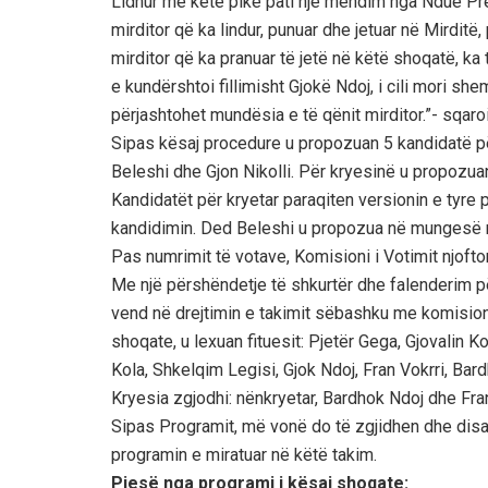
Lidhur me këtë pikë pati një mendim nga Ndue Pren
mirditor që ka lindur, punuar dhe jetuar në Mirditë
mirditor që ka pranuar të jetë në këtë shoqatë, ka
e kundërshtoi fillimisht Gjokë Ndoj, i cili mori she
përjashtohet mundësia e të qënit mirditor.”- sqaroi
Sipas kësaj procedure u propozuan 5 kandidatë për
Beleshi dhe Gjon Nikolli. Për kryesinë u propozuan 
Kandidatët për kryetar paraqiten versionin e tyre
kandidimin. Ded Beleshi u propozua në mungesë
Pas numrimit të votave, Komisioni i Votimit njofto
Me një përshëndetje të shkurtër dhe falenderim për
vend në drejtimin e takimit sëbashku me komisioni
shoqate, u lexuan fituesit: Pjetër Gega, Gjovalin K
Kola, Shkelqim Legisi, Gjok Ndoj, Fran Vokrri, Bard
Kryesia zgjodhi: nënkryetar, Bardhok Ndoj dhe Fran
Sipas Programit, më vonë do të zgjidhen dhe disa
programin e miratuar në këtë takim.
Pjesë nga programi i kësaj shoqate: