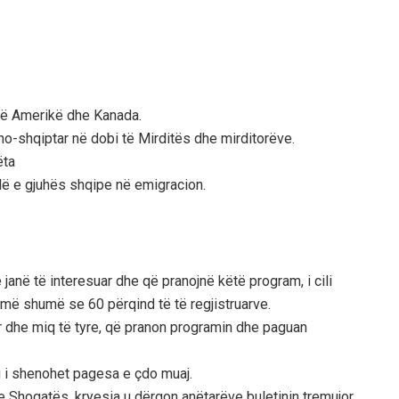
 në Amerikë dhe Kanada.
o-shqiptar në dobi të Mirditës dhe mirditorëve.
ëta
allë e gjuhës shqipe në emigracion.
ë janë të interesuar dhe që pranojnë këtë program, i cili
 më shumë se 60 përqind të të regjistruarve.
r dhe miq të tyre, që pranon programin dhe paguan
u i shenohet pagesa e çdo muaj.
 Shoqatës, kryesia u dërgon anëtarëve buletinin tremujor