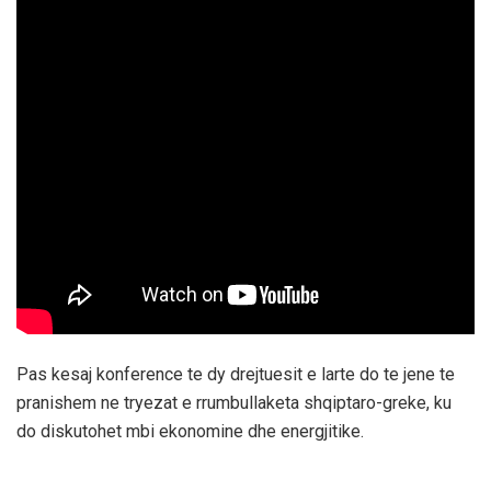
Pas kesaj konference te dy drejtuesit e larte do te jene te
pranishem ne tryezat e rrumbullaketa shqiptaro-greke, ku
do diskutohet mbi ekonomine dhe energjitike.