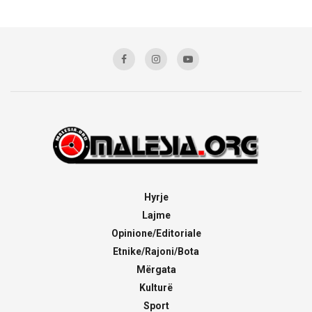
Hyrje
Lajme
Opinione/Editoriale
Etnike/Rajoni/Bota
Mërgata
Kulturë
Sport