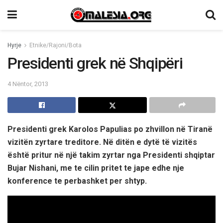
Hyrje
Etnike/Rajoni/Bota
Presidenti grek në Shqipëri
4 Nëntor, 2013
Presidenti grek Karolos Papulias po zhvillon në Tiranë
vizitën zyrtare treditore. Në ditën e dytë të vizitës
është pritur në një takim zyrtar nga Presidenti shqiptar
Bujar Nishani, me te cilin pritet te jape edhe nje
konference te perbashket per shtyp.