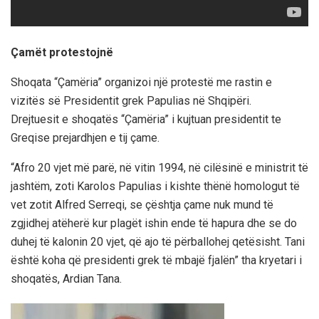
Çamët protestojnë
Shoqata “Çamëria” organizoi një protestë me rastin e
vizitës së Presidentit grek Papulias në Shqipëri.
Drejtuesit e shoqatës “Çamëria” i kujtuan presidentit te
Greqise prejardhjen e tij çame.
“Afro 20 vjet më parë, në vitin 1994, në cilësinë e ministrit të
jashtëm, zoti Karolos Papulias i kishte thënë homologut të
vet zotit Alfred Serreqi, se çështja çame nuk mund të
zgjidhej atëherë kur plagët ishin ende të hapura dhe se do
duhej të kalonin 20 vjet, që ajo të përballohej qetësisht. Tani
është koha që presidenti grek të mbajë fjalën” tha kryetari i
shoqatës, Ardian Tana.