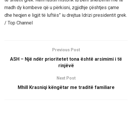
madh dy kombeve që u përkisni, zgjidhje çështjes çame
dhe heqjen e ligjit të luftës” iu drejtua Idrizi presidentit grek.
/ Top Channel
Previous Post
ASH – Një ndër prioritetet tona është arsimimi i të
rinjëvë
Next Post
Mhill Krasniqi këngëtar me traditë familiare