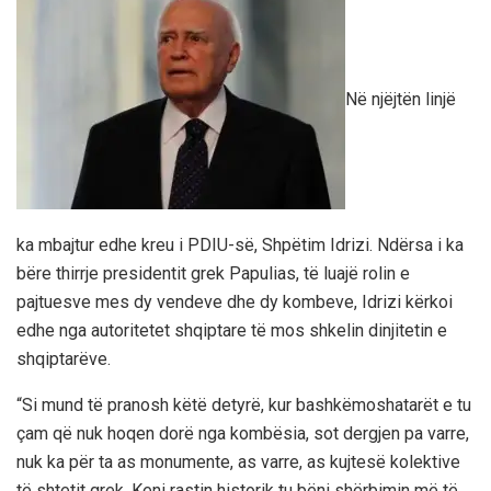
Në njëjtën linjë
ka mbajtur edhe kreu i PDIU-së, Shpëtim Idrizi. Ndërsa i ka
bëre thirrje presidentit grek Papulias, të luajë rolin e
pajtuesve mes dy vendeve dhe dy kombeve, Idrizi kërkoi
edhe nga autoritetet shqiptare të mos shkelin dinjitetin e
shqiptarëve.
“Si mund të pranosh këtë detyrë, kur bashkëmoshatarët e tu
çam që nuk hoqen dorë nga kombësia, sot dergjen pa varre,
nuk ka për ta as monumente, as varre, as kujtesë kolektive
të shtetit grek. Keni rastin historik tu bëni shërbimin më të